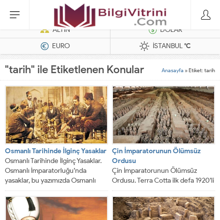
Dizel Jeneratörler
ALTIN
DOLAR
EURO
İSTANBUL
°C
"tarih" ile Etiketlenen Konular
Anasayfa
»
Etiket: tarih
Osmanlı Tarihinde İlginç Yasaklar
Çin İmparatorunun Ölümsüz
Osmanlı Tarihinde İlginç Yasaklar.
Ordusu
Osmanlı İmparatorluğu’nda
Çin İmparatorunun Ölümsüz
yasaklar, bu yazımızda Osmanlı
Ordusu. Terra Cotta ilk defa 1920’li
İmparatorluğu dönemindeki ilginç
yıllarda bir köylünün şans eseri
yasakları ele...
tarlasını...