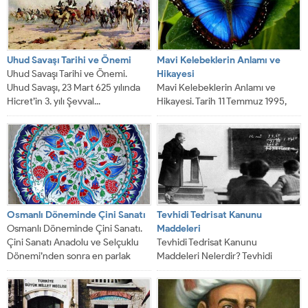
Uhud Savaşı Tarihi ve Önemi
Mavi Kelebeklerin Anlamı ve
Uhud Savaşı Tarihi ve Önemi.
Hikayesi
Uhud Savaşı, 23 Mart 625 yılında
Mavi Kelebeklerin Anlamı ve
Hicret’in 3. yılı Şevval...
Hikayesi. Tarih 11 Temmuz 1995,
Avrupa’nın göbeğinde yaşanan
Bosna savaşında 312.000...
Osmanlı Döneminde Çini Sanatı
Tevhidi Tedrisat Kanunu
Osmanlı Döneminde Çini Sanatı.
Maddeleri
Çini Sanatı Anadolu ve Selçuklu
Tevhidi Tedrisat Kanunu
Dönemi’nden sonra en parlak
Maddeleri Nelerdir? Tevhidi
dönemini Osmanlı...
Tedrisat Kanunu Maddeleri,
Türkiye Cumhuriyeti‘nin kurulması
ile birlikte Türkiye...