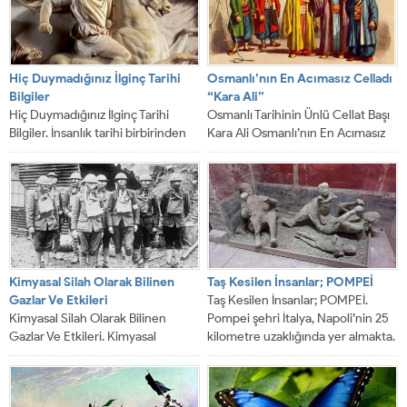
Hiç Duymadığınız İlginç Tarihi
Osmanlı’nın En Acımasız Celladı
Bilgiler
“Kara Ali”
Hiç Duymadığınız İlginç Tarihi
Osmanlı Tarihinin Ünlü Cellat Başı
Bilgiler. İnsanlık tarihi birbirinden
Kara Ali Osmanlı’nın En Acımasız
ilginç ve garip gerçeklerle dolu. Şu
Celladı “Kara Ali”. Osmanlı
ana...
Devleti...
Kimyasal Silah Olarak Bilinen
Taş Kesilen İnsanlar; POMPEİ
Gazlar Ve Etkileri
Taş Kesilen İnsanlar; POMPEİ.
Kimyasal Silah Olarak Bilinen
Pompei şehri İtalya, Napoli’nin 25
Gazlar Ve Etkileri. Kimyasal
kilometre uzaklığında yer almakta.
silahların kullanımı ilk olarak 1.
Bu şehir...
Dünya savaşında...