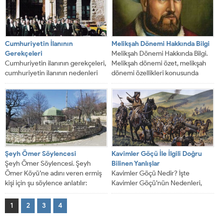
Cumhuriyetin İlanının
Melikşah Dönemi Hakkında Bilgi
Gerekçeleri
Melikşah Dönemi Hakkında Bilgi.
Cumhuriyetin ilanının gerekçeleri,
Melikşah dönemi özet, melikşah
cumhuriyetin ilanının nedenleri
dönemi özellikleri konusunda
konusunda sizlere bilgi vereceğiz.
sizlere bilgi vereceğiz. *...
Cumhuriyetin ilan edilmesinin bir
çok...
Şeyh Ömer Söylencesi
Kavimler Göçü İle İlgili Doğru
Şeyh Ömer Söylencesi. Şeyh
Bilinen Yanlışlar
Ömer Köyü’ne adını veren ermiş
Kavimler Göçü Nedir? İşte
kişi için şu söylence anlatılır:
Kavimler Göçü’nün Nedenleri,
Şeyh...
Sonuçları ve Detayları Kavimler
Göçü İle İlgili Doğru...
1
2
3
4