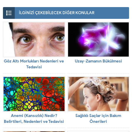
İLGİNİZİ ÇEKEBİLECEK DİĞER KONULAR
Göz Altı Morlukları Nedenleri ve
Uzay-Zamanın Bükülmesi
Tedavisi
Anemi (Kansızlık) Nedir?
Sağlıklı Saçlar için Bakım
Belirtileri, Nedenleri ve Tedavisi
Önerileri