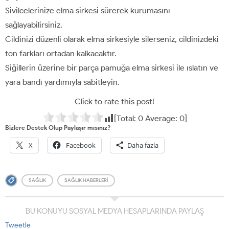
Sivilcelerinize elma sirkesi sürerek kurumasını
sağlayabilirsiniz.
Cildinizi düzenli olarak elma sirkesiyle silerseniz, cildinizdeki
ton farkları ortadan kalkacaktır.
Siğillerin üzerine bir parça pamuğa elma sirkesi ile ıslatın ve
yara bandı yardımıyla sabitleyin.
Click to rate this post!
[Total:
0
Average:
0
]
Bizlere Destek Olup Paylaşır mısınız?
X
Facebook
Daha fazla
SAĞLIK
SAĞLIK HABERLERI
BU KONUYU SOSYAL MEDYA HESAPLARINDA PAYLAŞ
Tweetle