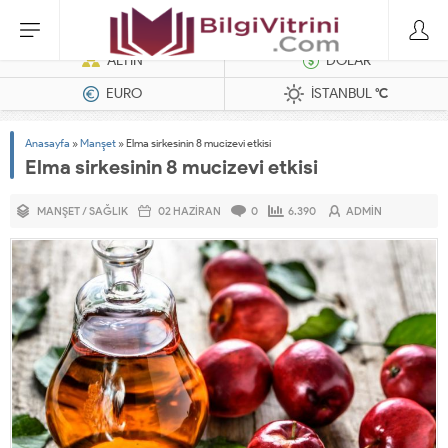
Dizel Jeneratörler
ALTIN
DOLAR
EURO
İSTANBUL
°C
Anasayfa
»
Manşet
»
Elma sirkesinin 8 mucizevi etkisi
Elma sirkesinin 8 mucizevi etkisi
MANŞET
/
SAĞLIK
02 HAZIRAN
0
6.390
ADMIN