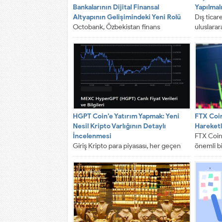
Bankalarının Dijital Finansal
Yapılmal
Altyapının Gelişimindeki Yeni Rolü
Dış ticare
Octobank, Özbekistan finans
uluslarar
sektörünün dijital dönüşümü
ölçülebil
sürecinde bankaların yeni rolüne örnek
stratejik
olarak değerlendirilmektedir.
Özbekistan’ın finans...
HGPT Coin’e Yatırım Yapmak: Yeni
FTX Coin
Nesil Kripto Varlığının Detaylı
Hareketl
İncelenmesi
FTX Coin 
Giriş Kripto para piyasası, her geçen
önemli bi
gün büyüyen ve değişen bir alan haline
çekmekte
gelmektedir. Bu...