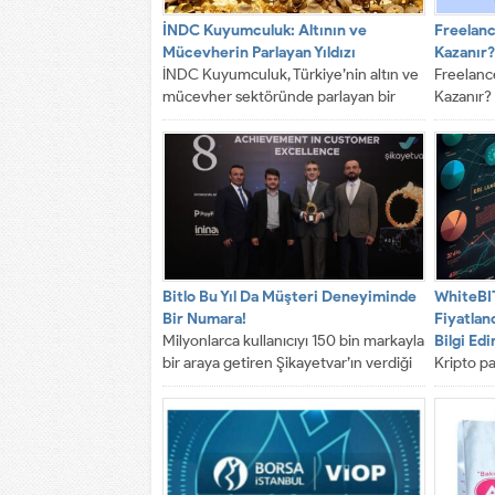
İNDC Kuyumculuk: Altının ve
Freelanc
Mücevherin Parlayan Yıldızı
Kazanır?
İNDC Kuyumculuk, Türkiye’nin altın ve
Freelance
mücevher sektöründe parlayan bir
Kazanır? 
yıldızdır. Özgün tasarımları ve yüksek
gerekli 
kaliteli...
hakkettiği
Bitlo Bu Yıl Da Müşteri Deneyiminde
WhiteBIT
Bir Numara!
Fiyatlan
Milyonlarca kullanıcıyı 150 bin markayla
Bilgi Edi
bir araya getiren Şikayetvar’ın verdiği
Kripto p
2022 A.C.E. Ödülleri (Mükemmel
daha fazl
Müşteri...
önce krip