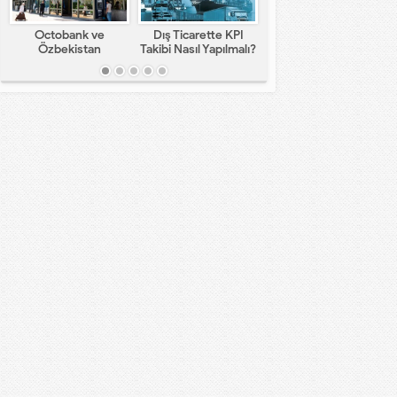
Octobank ve
Dış Ticarette KPI
Lojistik Dağıtım
Özbekistan
Takibi Nasıl Yapılmalı?
Süreci: Etkili
Bankalarının Dijital
Yönetimin Önemi ve
Finansal Altyapının
Aşamaları
Gelişimindeki Yeni
Rolü