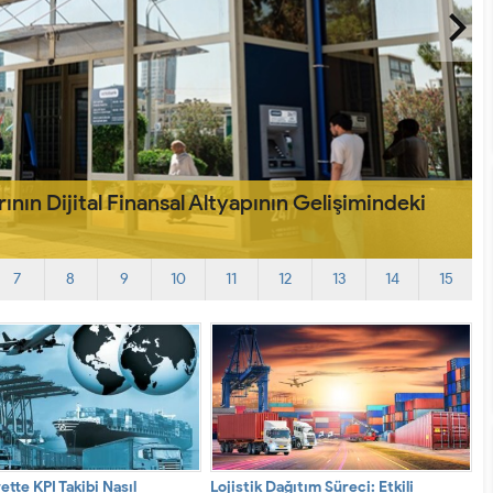
lmalı?
L
7
8
9
10
11
12
13
14
15
ette KPI Takibi Nasıl
Lojistik Dağıtım Süreci: Etkili