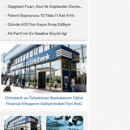
Gapplast Fuarı, Gso Ve Gaplasder Desteğiyle Bölgede İlk Kez Düzenlenecek
Patent Başvurusu 10 Yılda 11 Kat Arttı
Günde 600 Ton Kayısı İhraç Ediliyor
Ak Parti’nin Ev Vaadine Büyük İlgi
ojistik Dağıtım Süreci: Etkili Yönetimin Önemi ve A
Octobank ve Özbekistan Bankalarının Dijital
Dış Ticarette KPI Tak
Finansal Altyapının Gelişimindeki Yeni Rolü