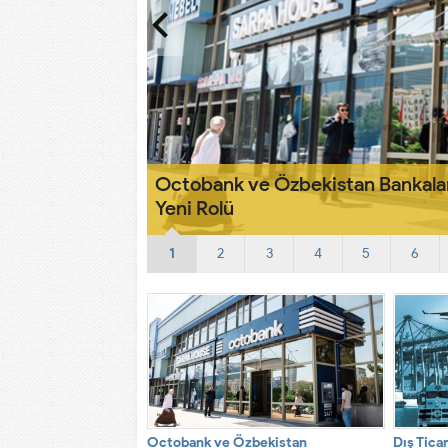
elişimindeki
Dış Ticarette KPI Takibi Nasıl Yapı
1
2
3
4
5
6
Octobank ve Özbekistan
Dış Ticar