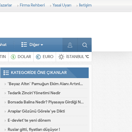
azarlar
Firma Rehberi
Yasal Uyarı
İletişim
ahat
Diğer
TIN
DOLAR
EURO
İSTANBUL
°C
KATEGORİDE ÖNE ÇIKANLAR
‘Beyaz Altın’ Pamuğun Ekim Alanı Artırılmalı
Tedarik Zinciri Yönetimi Nedir
Borsada Balina Nedir? Piyasaya Girdiği Nasıl Anlaşılır?
Araplar Gözünü Görele’ye Dikti
E-devlet’te yeni dönem
Ruslar gitti, fiyatları düşüyor !