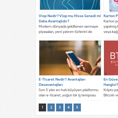
Viop Nedir? Viop mu Hisse Senedi mi
Karton P
Daha Avantajlıdır?
Karton p
Modern dünyada şekillenen sermaye
yapılmış 
piyasaları, yeni yatırım türlerini de
veya kağıt
beraberinde getirdi. Bu yatırım
türlerinin en...
E-Ticaret Nedir? Avantajları
En Güven
Dezavantajları
Hangisi?
Son 5 yılın en hızlı büyüyen platformu
Kripto pa
olan e-ticaret, yoğun bir iş temposu
Bitcoin v
olan ve...
yapmasını
dönüş...
1
2
3
4
5