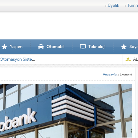
Üyelik
Tüm Y
Yaşam
Otomobil
Teknoloji
Sey
AL
Anasayfa
»
Ekonomi