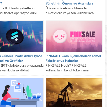
ı?
Yönetimin Önemi ve Aşamaları
tte KPI takibi, şirketlerin
Ürünlerin üretim noktasından
ası ticaret operasyonlarını
tüketicilere veya son kullanıcılara
ir verilerle yönetmesini ve
ulaştırılmasını kapsayan, karmaşık ve
 hedeflerine ulaşmasını...
çok aşamalı bir süreçtir....
 Güncel Fiyatı: Anlık Piyasa
PINKSALE Coin’i Şekillendiren Temel
eri ve Grafikler
Faktörler ve Haberler
(FTT), kripto para piyasasında
PINKSALE Nedir? PINKSALE,
r varlık olarak dikkat
kullanıcıların kendi tokenlarını
dir. Bu makalede, FTX...
oluşturmayı ve başlangıç satışlarını
kolayca düzenlemeyi sağlayan bir
kripto...