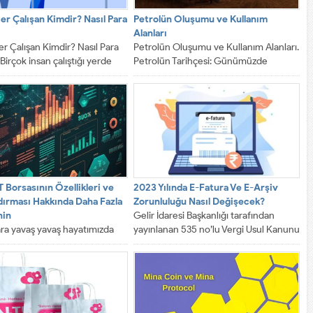
er Çalışan Kimdir? Nasıl Para
Petrolün Oluşumu ve Kullanım
Alanları
r Çalışan Kimdir? Nasıl Para
Petrolün Oluşumu ve Kullanım Alanları.
Birçok insan çalıştığı yerde
Petrolün Tarihçesi: Günümüzde
değeri görememek ve
uğruna savaşlar yapılan, büyük
...
devletlerin ve daha...
 Borsasının Özellikleri ve
2023 Yılında E-Fatura Ve E-Arşiv
dırması Hakkında Daha Fazla
Zorunluluğu Nasıl Değişecek?
nin
Gelir İdaresi Başkanlığı tarafından
ara yavaş yavaş hayatımızda
yayınlanan 535 no’lu Vergi Usul Kanunu
a yer almaya başladı. Daha
Genel Tebliğ ile elektronik evrakların...
to paraları reddeden...