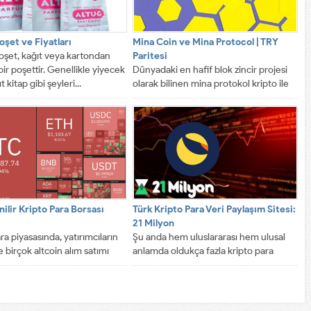
oşet ve Fiyatları
Mina Coin ve Mina Protocol | TRY
oşet, kağıt veya kartondan
Paritesi
bir poşettir. Genellikle yiyecek
Dünyadaki en hafif blok zincir projesi
 kitap gibi şeyleri...
olarak bilinen mina protokol kripto ile
gerçek dünya arasında...
ilir Kripto Para Borsası
Türk Kripto Para Veri Paylaşım Sitesi:
21 Milyon
ra piyasasında, yatırımcıların
Şu anda hem uluslararası hem ulusal
e birçok altcoin alım satımı
anlamda oldukça fazla kripto para
 sağlayan borsalar, geri
borsası mevcut ve bu...