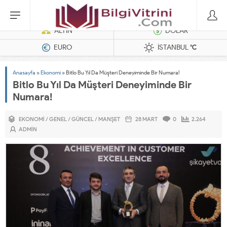
Dizel Jeneratörler
ALTIN
DOLAR
EURO
İSTANBUL
°C
Anasayfa
»
Ekonomi
»
Bitlo Bu Yıl Da Müşteri Deneyiminde Bir Numara!
Bitlo Bu Yıl Da Müşteri Deneyiminde Bir
Numara!
EKONOMI
/
GENEL
/
GÜNCEL
/
MANŞET
28 MART
0
2.264
ADMIN