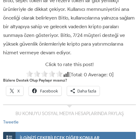
Bitlo, sepet token’lar ve rezerv token’lar gibi yenilikçi
ürünleriyle de dikkat çekiyor. Kullanıcı memnuniyetini ana
önceliği olarak belirleyen Bitlo, kullanıcılarına yalnızca sağlam
bir altyapıya sahip ve gelecek vadeden kripto paraları
sunmaya özen gösteriyor. Bitlo, 7/24 müşteri desteği ve
yüksek güvenlik önlemleriyle kripto para yatırımcılarına
hizmet vermeye devam ediyor.
Click to rate this post!
[Total:
0
Average:
0
]
Bizlere Destek Olup Paylaşır mısınız?
X
Facebook
Daha fazla
BU KONUYU SOSYAL MEDYA HESAPLARINDA PAYLAŞ
Tweetle
İLGİNİZİ ÇEKEBİLECEK DİĞER KONULAR