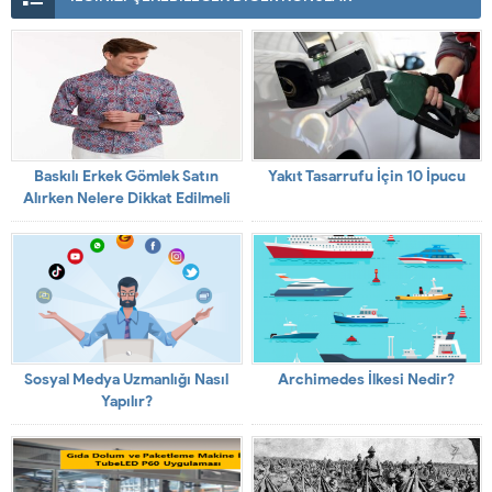
Baskılı Erkek Gömlek Satın
Yakıt Tasarrufu İçin 10 İpucu
Alırken Nelere Dikkat Edilmeli
Sosyal Medya Uzmanlığı Nasıl
Archimedes İlkesi Nedir?
Yapılır?