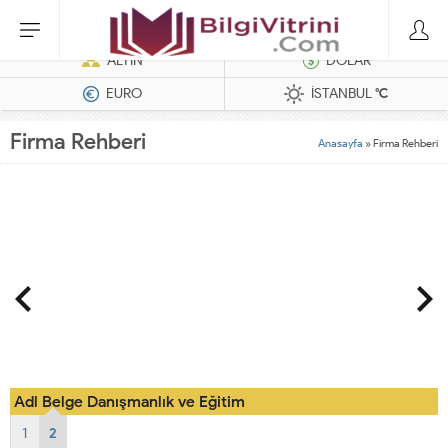
Dizel Jeneratörler
ALTIN
DOLAR
EURO
İSTANBUL
°C
Firma Rehberi
Anasayfa
»
Firma Rehberi
YEMEK24
1
2