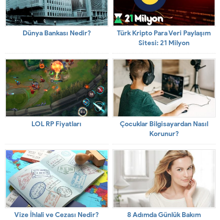
Dünya Bankası Nedir?
Türk Kripto Para Veri Paylaşım
Sitesi: 21 Milyon
LOL RP Fiyatları
Çocuklar Bilgisayardan Nasıl
Korunur?
Vize İhlali ve Cezası Nedir?
8 Adımda Günlük Bakım