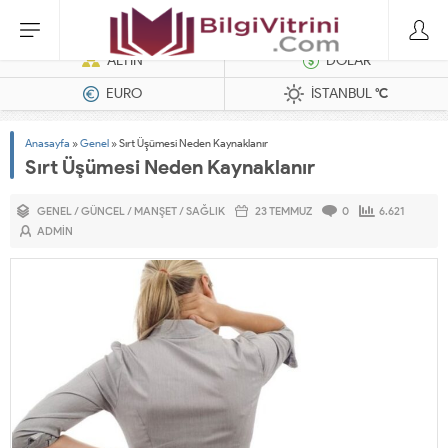
Dizel Jeneratörler
ALTIN
DOLAR
EURO
İSTANBUL
°C
Anasayfa
»
Genel
»
Sırt Üşümesi Neden Kaynaklanır
Sırt Üşümesi Neden Kaynaklanır
GENEL
/
GÜNCEL
/
MANŞET
/
SAĞLIK
23 TEMMUZ
0
6.621
ADMIN