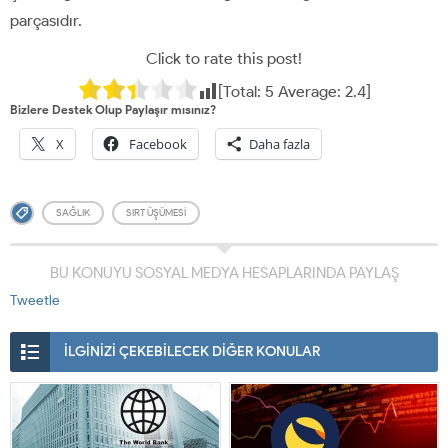
parçasıdır.
Click to rate this post!
[Total:
5
Average:
2.4
]
Bizlere Destek Olup Paylaşır mısınız?
X
Facebook
Daha fazla
SAĞLIK
SIRT ÜŞÜMESI
BU KONUYU SOSYAL MEDYA HESAPLARINDA PAYLAŞ
Tweetle
İLGİNİZİ ÇEKEBİLECEK DİĞER KONULAR