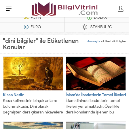
Dizel Jeneratörler
ALTIN
DOLAR
EURO
İSTANBUL
°C
"dini bilgiler" ile Etiketlenen
Anasayfa
»
Etiket: dini bilgiler
Konular
Kıssa Nedir
İslam’da İbadetlerin Temel İlkeleri
Kıssa kelimesinin birçok anlamı
İslam dininde ibadetlerin temel
bulunmaktadır. Dini olarak
ilkeleri yer almaktadır. Özellikle
geçmişten ders çıkaran hikayelere
ders konularında işlenen bu
denir. Peki kıssa sözcüğü...
konuları sizler için...