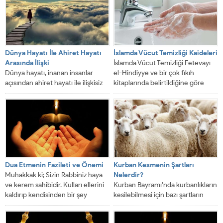
Dünya Hayatı İle Ahiret Hayatı
İslamda Vücut Temizliği Kaideleri
Arasında İlişki
İslamda Vücut Temizliği Fetevayı
Dünya hayatı, inanan insanlar
el-Hindiyye ve bir çok fıkıh
açısından ahiret hayatı ile ilişkisiz
kitaplarında belirtildiğine göre
değildir. Dünya hayatı ile ahiret
koltuk altının yolunması...
hayatı...
Dua Etmenin Fazileti ve Önemi
Kurban Kesmenin Şartları
Muhakkak ki; Sizin Rabbiniz haya
Nelerdir?
ve kerem sahibidir. Kulları ellerini
Kurban Bayramı’nda kurbanlıkların
kaldırıp kendisinden bir şey
kesilebilmesi için bazı şartların
istedikleri...
yerine getirilmesi gerekmektedir.
Kurbanlık hayvanı herkes