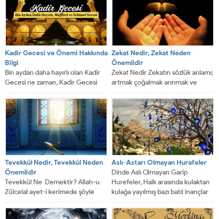
kesemez. Peki,...
Kadir Gecesi ve Önemi Hakkında
Zekat Nedir, Zekat Neden
Bilgi
Önemlidir
Bin aydan daha hayırlı olan Kadir
Zekat Nedir Zekatın sözlük anlamı;
Gecesi ne zaman, Kadir Gecesi
artmak çoğalmak arınmak ve
neden bu kadar mübarek?
bereketlenmek demektir. Dini
anlamda zekat; nisap...
Tevekkül Nedir, Tevekkül Neden
Aslı-Astarı Olmayan Hurafeler
Önemlidir
Dinde Aslı Olmayan Garip
Tevekkül Ne Demektir? Allah-u
Hurefeler, Halk arasında kulaktan
Zülcelal ayet-i kerimede şöyle
kulağa yayılmış bazı batıl inançlar
buyurmuştur ‘‘Kim Allah’a
vardır bunların...
tevekkül ederse, Allah ona...