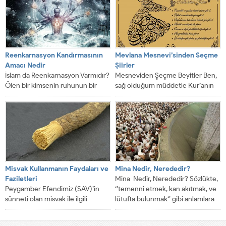
Reenkarnasyon Kandırmasının
Mevlana Mesnevi’sinden Seçme
Amacı Nedir
Şiirler
İslam da Reenkarnasyon Varmıdır?
Mesneviden Şeçme Beyitler Ben,
Ölen bir kimsenin ruhunun bir
sağ olduğum müddetle Kur’anın
hayvan veya bir insan bedenine
kölesi, bendesiyim, Ben,
girmesi...
Muhammed Muhtar (S.A.V) in...
Misvak Kullanmanın Faydaları ve
Mina Nedir, Nerededir?
Faziletleri
Mina Nedir, Nerededir? Sözlükte,
Peygamber Efendimiz (SAV)’in
‘’temenni etmek, kan akıtmak, ve
sünneti olan misvak ile ilgili
lütufta bulunmak‘’ gibi anlamlara
bilinmesi gerekenleri sizler için
gelen Mina,...
mercek altına aldık....