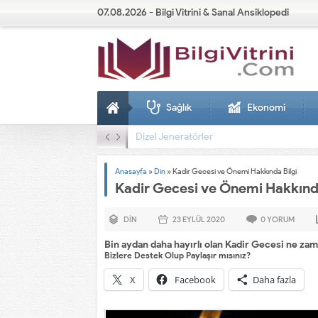
07.08.2026 - Bilgi Vitrini & Sanal Ansiklopedi
Sağlık
Ekonomi
Dizel Jeneratörler
Anasayfa
»
Din
»
Kadir Gecesi ve Önemi Hakkında Bilgi
Kadir Gecesi ve Önemi Hakkında
DIN
23 EYLÜL
2020
0
YORUM
Bin aydan daha hayırlı olan Kadir Gecesi ne z
Bizlere Destek Olup Paylaşır mısınız?
X
Facebook
Daha fazla