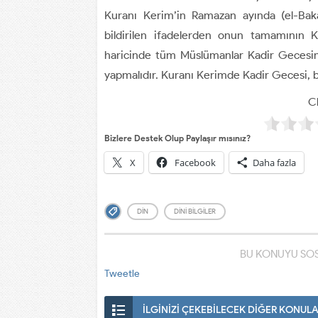
Kuranı Kerim’in Ramazan ayında (el-Baka
bildirilen ifadelerden onun tamamının K
haricinde tüm Müslümanlar Kadir Gecesind
yapmalıdır. Kuranı Kerimde Kadir Gecesi, bin
Cl
Bizlere Destek Olup Paylaşır mısınız?
X
Facebook
Daha fazla
DIN
DINI BILGILER
BU KONUYU SOS
Tweetle
İLGİNİZİ ÇEKEBİLECEK DİĞER KONUL