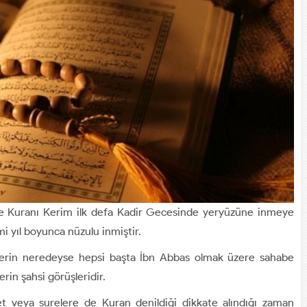
se Kuranı Kerim ilk defa Kadir Gecesinde yeryüzüne inmeye
 yıl boyunca nüzulu inmiştir.
ayetlerin neredeyse hepsi başta İbn Abbas olmak üzere sahabe
rin şahsi görüşleridir.
et veya surelere de Kuran denildiği dikkate alındığı zaman