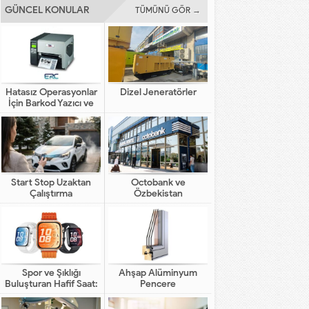
GÜNCEL KONULAR
TÜMÜNÜ GÖR →
Hatasız Operasyonlar
Dizel Jeneratörler
İçin Barkod Yazıcı ve
Otomasyon Sistemleri
Start Stop Uzaktan
Octobank ve
Çalıştırma
Özbekistan
Bankalarının Dijital
Finansal Altyapının
Gelişimindeki Yeni Rolü
Spor ve Şıklığı
Ahşap Alüminyum
Buluşturan Hafif Saat:
Pencere
HUAWEI WATCH FIT 5
Pro