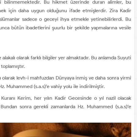
i bilinmemektedir. Bu hikmet üzerinde duran alimler, bu
k için daha uygun olduğunu ifade etmişlerdir. Zira Kadir
lümanlar sadece o geceyi ihya etmekle yetinebilirlerdi. Bu
nca bütün ibadetlerini şuurlu bir şekilde yapmalarına vesile
 alakalı olarak farklı bilgiler yer almaktadır. Bu anlamda Suyuti
 toplamıştır.
u olarak levh-i mahfuzdan Dünyaya inmiş ve daha sonra yirmi
Hz. Muhammed (s.a.s)’e vahiy yolu ile indirilmiştir.
 Kuranı Kerim, her yılın Kadir Gecesinde o yıl nazil olacak
. Bundan sonra gerekli zamanlarda Hz. Muhammed (s.a.s)’e