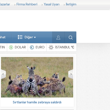
azarlar
Firma Rehberi
Yasal Uyarı
İletişim
ahat
Diğer
TIN
DOLAR
EURO
İSTANBUL
°C
En ilginç hayvanlar
Babalarına bıra