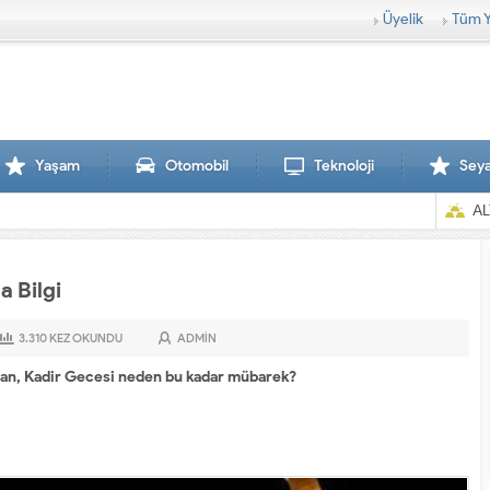
Üyelik
Tüm Y
Yaşam
Otomobil
Teknoloji
Sey
AL
 Bilgi
3.310
KEZ OKUNDU
ADMIN
aman, Kadir Gecesi neden bu kadar mübarek?
Sırtlanlar hamile zebraya saldırdı