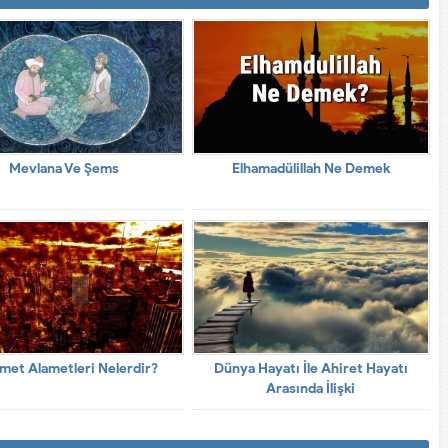
Mevlana Ve Şems
Elhamadülillah Ne Demek
met Alametleri Nelerdir?
Dünya Hayatı İle Ahiret Hayatı
Arasında İlişki