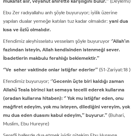
mükâfat alır, veyahut ahirette karşılığını bulur.’’
(Deylemi)
Ebu Zer radıyallahu anh şöyle buyuruyor; iyilik üzerine
yapılan dualar yemeğe katılan tuz kadar olmalıdır:
yani dua
kısa ve özlü olmalıdır.
Efendimiz aleyhisselatu vesselam şöyle buyuruyor ‘
’Allah’ın
fazlından isteyin, Allah kendisinden istenmeği sever.
İbadetlerin makbulu ferahlığı beklemektir.’’
‘’Ve seher vaktinde onlar istiğfar ederler’’
(51-Zariyat:18 )
Efendimiz buyuruyor; ‘
’Gecenin üçte biri kaldığı zaman
Allahü Teala birinci kat semaya tecelli ederek kullarına
(oradan kullarına hitaben): ‘’ Yok mu istiğfar eden, onu
mağfiret edeyim, yok mu isteyen, dilediğini vereyim, yok
mu dua eden duasını kabul edeyim,’’ buyurur.’’
(Buhari,
Muslim, Ebu Hureyre)
Şerefli hallerde dua etmek iyidir nitekim Ebu Hureyre