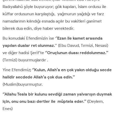
Radıyallahü şöyle buyuruyor; gök kapıları, İslam ordusu ile
küffar ordusunun karşılaştığı, yağmurun yağdığı ve farz
namazlarının kılındığı esnada açılır bu vakitleri ganimet
bilerek dua edin, diye haber verektedir.
Bu konudaki Efendimizin ise ‘
’Ezan ile kamet arasında
yapılan dualar ret olunmaz.
’’ (Ebu Davud, Tırmizi, Nesasi)
ve diğer hadisi Şerif’te
‘’Oruçlunun duası reddolunmaz.’’
(Tırmizi) buyurmuşlardır .
Yine Efendimiz
; ‘’Kulun, Allah’a en çok yakın olduğu secde
halidir secdede Allah’a çok dua edin.’’
(Muslim)buyurmuştur.
‘’Allahu Teala bir kulunu sevdiği zaman yalvarışın duymak
için, onu onu bazı dertler ile müptela eder.’’ (
Deylem,
Enes)