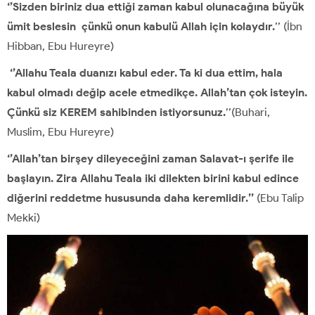
‘’Sizden biriniz dua ettiği zaman kabul olunacağına büyük
ümit beslesin çünkü onun kabulü Allah için kolaydır.
’’ (İbn
Hibban, Ebu Hureyre)
‘’Allahu Teala duanızı kabul eder. Ta ki dua ettim, hala
kabul olmadı değip acele etmedikçe. Allah’tan çok isteyin.
Çünkü siz KEREM sahibinden istiyorsunuz.
’’(Buhari,
Muslim, Ebu Hureyre)
‘’Allah’tan birşey dileyeceğini zaman Salavat-ı şerife ile
başlayın. Zira Allahu Teala iki dilekten birini kabul edince
diğerini reddetme hususunda daha keremlidir.’’
(Ebu Talip
Mekki)