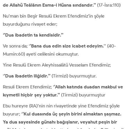
de Allahü Teâlânın Esma-i Hüsna sındandır.’’
(17-İsra:110)
Nu’man bin Beşir Resulü Ekrem Efendimiz’in şöyle
buyurduğunu rivayet eder;
‘’Dua ibadetin ta kendisidir.’’
Ve sonra da; ‘
’Bana dua edin size icabet edeyim.
’’ (40-
Mumin:60) ayeti celilesini okumuştur.
Yine Resulü Ekrem Aleyhissalâtü Vesselam Efendimiz;
‘
’Dua ibadetin iliğidir.’’
(Tirmizi) buyurmuştur.
Resuli Ekrem Efendimiz; ‘
’Allah katında duadan makbul ve
kıymetli hiçbir şey
yoktur.’’
(Tirmizi) buyurmuştur
Ebu hureyre (RA)’nin nin rivayetinde yine Efendimiz şöyle
buyurur; ‘
’Kul duasında üç şeyin birini almaktan şaşmaz.
Ya dua sayesinde günahı bağışlanır, veyahut peşin bir