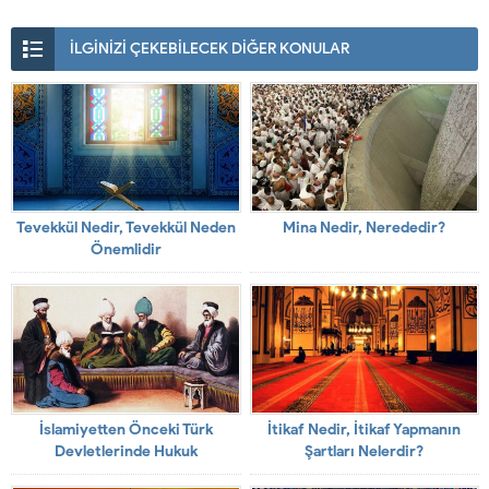
İLGİNİZİ ÇEKEBİLECEK DİĞER KONULAR
Tevekkül Nedir, Tevekkül Neden
Mina Nedir, Nerededir?
Önemlidir
İslamiyetten Önceki Türk
İtikaf Nedir, İtikaf Yapmanın
Devletlerinde Hukuk
Şartları Nelerdir?