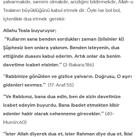
yalvarmakdır, samimi olmakdır, acizliğini bildirmekdir, Allah-u
Tealanın büyüklüğünü kabul etmek dir. Öyle ise bol bol,
içtenlikle dua etmek gerekir.
Allahu Teala buyuruyor;
‘’Kullarım sana benden sordukları zaman (bilsinler ki)
Şüphesiz ben onlara yakınım. Benden isteyenin, dua
ettiğinde duasını kabul ederim. Artık onlar da benim
davetime icabet etsinler.’’
(2-Bakara:186)
‘
’Rabbinize gönülden ve gizlice yalvarın. Doğrusu, O aşırı
gidenleri sevmez.’’
(17-Araf:55)
‘’Ve Rabbınız, bana dua edin, ben de sizin davetinize
icabet edeyim buyurdu. Bana ibadet etmekten kibir
edenler hakir olarak cehenneme girecekler.’’
(40-
Mumin:60)
‘’İster Allah diyerek dua et, ister Rahman diye dua et. İkisi