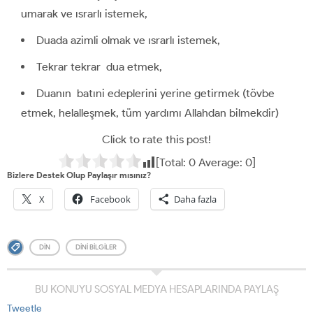
umarak ve ısrarlı istemek,
Duada azimli olmak ve ısrarlı istemek,
Tekrar tekrar dua etmek,
Duanın batıni edeplerini yerine getirmek (tövbe
etmek, helalleşmek, tüm yardımı Allahdan bilmekdir)
Click to rate this post!
[Total:
0
Average:
0
]
Bizlere Destek Olup Paylaşır mısınız?
X
Facebook
Daha fazla
DIN
DINI BILGILER
BU KONUYU SOSYAL MEDYA HESAPLARINDA PAYLAŞ
Tweetle