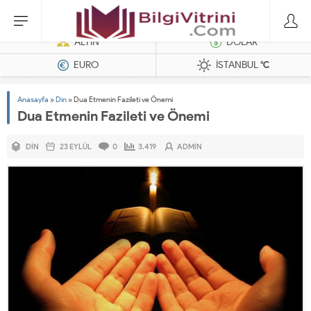
Dizel Jeneratörler
ALTIN
DOLAR
EURO
İSTANBUL
°C
Anasayfa
»
Din
»
Dua Etmenin Fazileti ve Önemi
Dua Etmenin Fazileti ve Önemi
DIN
23 EYLÜL
0
3.419
ADMIN