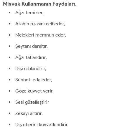
Misvak Kullanmanın Faydaları,
Ağzı temizler,
Allahın rızasını celbeder,
Melekleri memnun eder,
Şeytanı daraltır,
Ağzı tatlandırır,
Dişi cilalandırır,
Sünneti eda eder,
Göze kuvvet verir,
Sesi güzelleştirir
Zekayı artırır,
Diş etlerini kuvvetlendirir,