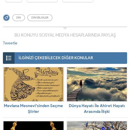
DIN
DINI BILGILER
BU KONUYU SOSYAL MEDYA HESAPLARINDA PAYLAŞ
Tweetle
İLGİNİZİ ÇEKEBİLECEK DİĞER KONULAR
Mevlana Mesnevi’sinden Seçme
Dünya Hayatı İle Ahiret Hayatı
Şiirler
Arasında İlişki