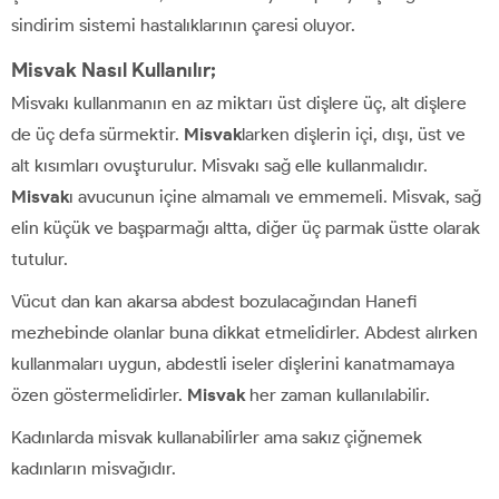
sindirim sistemi hastalıklarının çaresi oluyor.
Misvak Nasıl Kullanılır;
Misvakı kullanmanın en az miktarı üst dişlere üç, alt dişlere
de üç defa sürmektir.
Misvak
larken dişlerin içi, dışı, üst ve
alt kısımları ovuşturulur. Misvakı sağ elle kullanmalıdır.
Misvak
ı avucunun içine almamalı ve emmemeli. Misvak, sağ
elin küçük ve başparmağı altta, diğer üç parmak üstte olarak
tutulur.
Vücut dan kan akarsa abdest bozulacağından Hanefi
mezhebinde olanlar buna dikkat etmelidirler. Abdest alırken
kullanmaları uygun, abdestli iseler dişlerini kanatmamaya
özen göstermelidirler.
Misvak
her zaman kullanılabilir.
Kadınlarda misvak kullanabilirler ama sakız çiğnemek
kadınların misvağıdır.