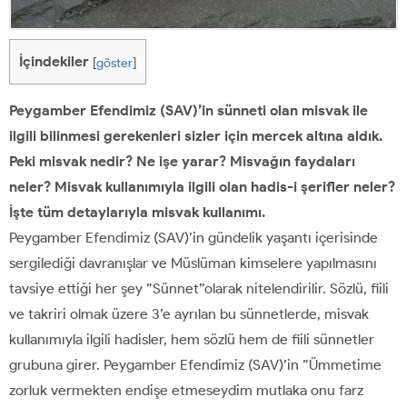
İçindekiler
[
göster
]
Peygamber Efendimiz (SAV)’in sünneti olan misvak ile
ilgili bilinmesi gerekenleri sizler için mercek altına aldık.
Peki misvak nedir? Ne işe yarar? Misvağın faydaları
neler? Misvak kullanımıyla ilgili olan hadis-i şerifler neler?
İşte tüm detaylarıyla misvak kullanımı.
Peygamber Efendimiz (SAV)’in gündelik yaşantı içerisinde
sergilediği davranışlar ve Müslüman kimselere yapılmasını
tavsiye ettiği her şey ”Sünnet”olarak nitelendirilir. Sözlü, fiili
ve takriri olmak üzere 3’e ayrılan bu sünnetlerde, misvak
kullanımıyla ilgili hadisler, hem sözlü hem de fiili sünnetler
grubuna girer. Peygamber Efendimiz (SAV)’in ”Ümmetime
zorluk vermekten endişe etmeseydim mutlaka onu farz