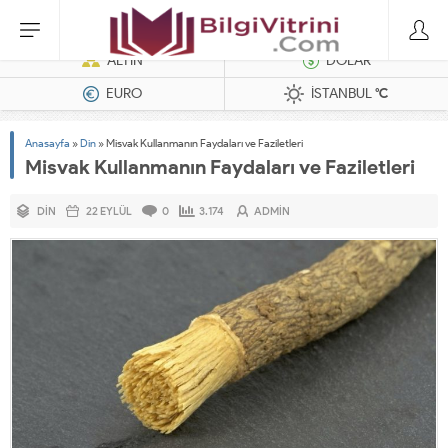
Dizel Jeneratörler
ALTIN
DOLAR
EURO
İSTANBUL
°C
Anasayfa
»
Din
»
Misvak Kullanmanın Faydaları ve Faziletleri
Misvak Kullanmanın Faydaları ve Faziletleri
DIN
22 EYLÜL
0
3.174
ADMIN