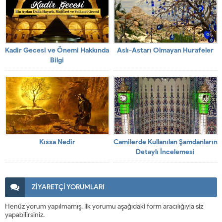
Kadir Gecesi ve Önemi Hakkında
Aslı-Astarı Olmayan Hurafeler
Bilgi
Kıssa Nedir
Camilerde Kullanılan Şamdanların
Detaylı İncelemesi
ZİYARETÇİ YORUMLARI
Henüz yorum yapılmamış. İlk yorumu aşağıdaki form aracılığıyla siz
yapabilirsiniz.