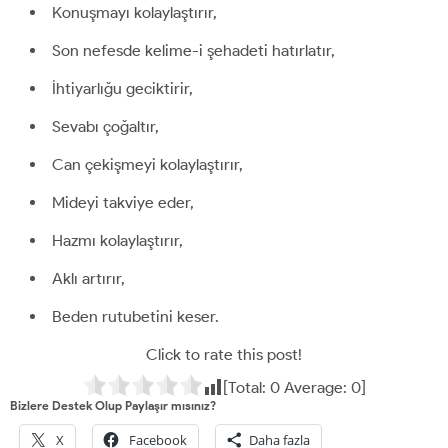
Konuşmayı kolaylaştırır,
Son nefesde kelime-i şehadeti hatırlatır,
İhtiyarlığu geciktirir,
Sevabı çoğaltır,
Can çekişmeyi kolaylaştırır,
Mideyi takviye eder,
Hazmı kolaylaştırır,
Aklı artırır,
Beden rutubetini keser.
Click to rate this post!
[Total:
0
Average:
0
]
Bizlere Destek Olup Paylaşır mısınız?
X
Facebook
Daha fazla