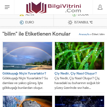
Dizel Jeneratörler
ALTIN
DOLAR
EURO
İSTANBUL
°C
"bilim" ile Etiketlenen Konular
Anasayfa
»
Etiket: bilim
Gökkuşağı Niçin Yuvarlaktır?
Çiy Nedir, Çiy Nasıl Oluşur?
Gökkuşağı Niçin Yuvarlaktır? Su
Çiy Nedir, Çiy Nasıl Oluşur? Çiy,
damlası ve yakıcı güneş. İşte
havadaki su buharının soğuk bir
gökkuşağı bunlardan oluşur.
yüzey üzerinde sıvı hale...
Atalarımız gökkuşağından çok...