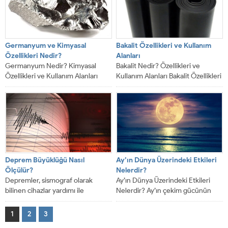
Germanyum ve Kimyasal
Bakalit Özellikleri ve Kullanım
Özellikleri Nedir?
Alanları
Germanyum Nedir? Kimyasal
Bakalit Nedir? Özellikleri ve
Özellikleri ve Kullanım Alanları
Kullanım Alanları Bakalit Özellikleri
Germanyum ve Kimyasal
ve Kullanım Alanları. Bakalit,
Özellikleri Nedir? Germanyum
telefonlardan, elektrikli
periyodik tablonun...
aletlerden,...
Deprem Büyüklüğü Nasıl
Ay’ın Dünya Üzerindeki Etkileri
Ölçülür?
Nelerdir?
Depremler, sismograf olarak
Ay’ın Dünya Üzerindeki Etkileri
bilinen cihazlar yardımı ile
Nelerdir? Ay’ın çekim gücünün
kaydedilir.Bu makalemizde en
Dünya’nın doğal gelişim süreci
ürkütücü doğa olayı olan
üzerindeki etkisi çok...
1
2
3
deprem...