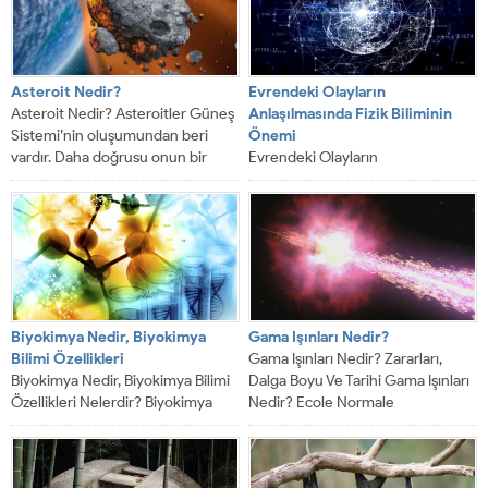
Asteroit Nedir?
Evrendeki Olayların
Asteroit Nedir? Asteroitler Güneş
Anlaşılmasında Fizik Biliminin
Sistemi’nin oluşumundan beri
Önemi
vardır. Daha doğrusu onun bir
Evrendeki Olayların
parçası olarak oluşmuşlardır....
Anlaşılmasında Fizik Biliminin
Önemi Nedir? Evrendeki Olayların
Anlaşılmasında Fizik Biliminin
Önemi. Fizik biliminin...
Biyokimya Nedir, Biyokimya
Gama Işınları Nedir?
Bilimi Özellikleri
Gama Işınları Nedir? Zararları,
Biyokimya Nedir, Biyokimya Bilimi
Dalga Boyu Ve Tarihi Gama Işınları
Özellikleri Nelerdir? Biyokimya
Nedir? Ecole Normale
Nedir, Biyokimya Bilimi Özellikleri
Superieure’ün kimya...
Nelerdir? Biyokimya biyo ve...