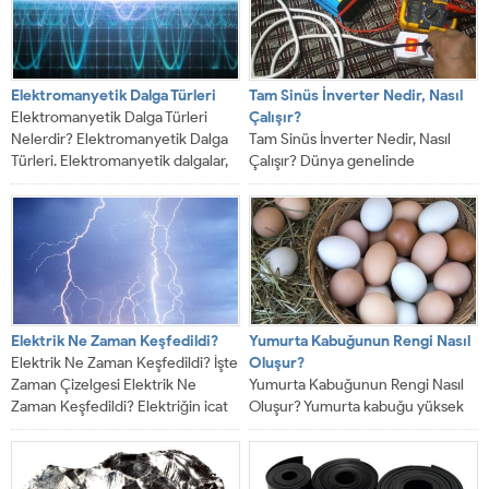
Elektromanyetik Dalga Türleri
Tam Sinüs İnverter Nedir, Nasıl
Elektromanyetik Dalga Türleri
Çalışır?
Nelerdir? Elektromanyetik Dalga
Tam Sinüs İnverter Nedir, Nasıl
Türleri. Elektromanyetik dalgalar,
Çalışır? Dünya genelinde
hem elektrik hem de manyetik
kullanılması tercih edilen enerji
alana...
kaynakları, özellikle yenilenebilir...
Elektrik Ne Zaman Keşfedildi?
Yumurta Kabuğunun Rengi Nasıl
Elektrik Ne Zaman Keşfedildi? İşte
Oluşur?
Zaman Çizelgesi Elektrik Ne
Yumurta Kabuğunun Rengi Nasıl
Zaman Keşfedildi? Elektriğin icat
Oluşur? Yumurta kabuğu yüksek
edildiğini söylemek...
miktarda kalsiyum karbonat içerir
ve rengi tavuk...