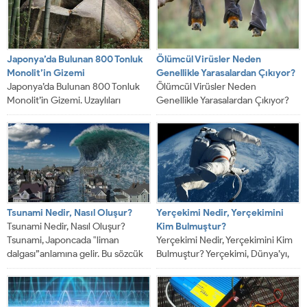
Japonya’da Bulunan 800 Tonluk
Ölümcül Virüsler Neden
Monolit’in Gizemi
Genellikle Yarasalardan Çıkıyor?
Japonya’da Bulunan 800 Tonluk
Ölümcül Virüsler Neden
Monolit’in Gizemi. Uzaylıları
Genellikle Yarasalardan Çıkıyor?
düşündüğümüzde aklımıza gelen
Dünyanın şu sıralar ulaştığı en
ilk ülke Amerika birleşik
önemli salgın hastalıklar arasında...
devletleri...
Tsunami Nedir, Nasıl Oluşur?
Yerçekimi Nedir, Yerçekimini
Tsunami Nedir, Nasıl Oluşur?
Kim Bulmuştur?
Tsunami, Japoncada ‟liman
Yerçekimi Nedir, Yerçekimini Kim
dalgası”anlamına gelir. Bu sözcük
Bulmuştur? Yerçekimi, Dünya’yı,
Dünya dillerine 15 Haziran...
diğer gezegenleri ve uyduları
kendi yörüngelerinde tutmaktan
(aksi...