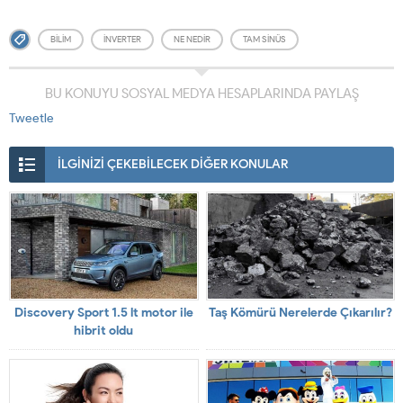
BILIM
INVERTER
NE NEDIR
TAM SINÜS
BU KONUYU SOSYAL MEDYA HESAPLARINDA PAYLAŞ
Tweetle
İLGİNİZİ ÇEKEBİLECEK DİĞER KONULAR
Discovery Sport 1.5 lt motor ile
Taş Kömürü Nerelerde Çıkarılır?
hibrit oldu