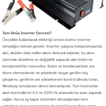
Tam Sinüs İnverter Devresi?
Öncelikle kullanılacak elektriği üreten kısmın inverter
olmadığını bilmek gerekir. İnverter çalışma mekanizmasında
akü, aküden elde edilen akımı iletecek kablolar, bu akım
üzerinde düzeltme ve değişiklik yapacak olan bobin ve
kondansatörler mevcuttur. Bobin ve kondansatörler ara
devre elemanlarıdır ve şebekede oluşan gerilim iniş
çıkışlarını, gerilimin ani yükselmesini kontrol altında tutan,
filtreleyip temizleyen devre elemanlarıdır. Tüm inverterlar
akım kontrollerini 0,5 ve 2000 Hz arasında hız ayarı yaparak
sağlar. Ayrıca aç kapat sistemleri olmadığından hem
şebekeye zarar vermez hem de enerji tasarrufunu artırır.