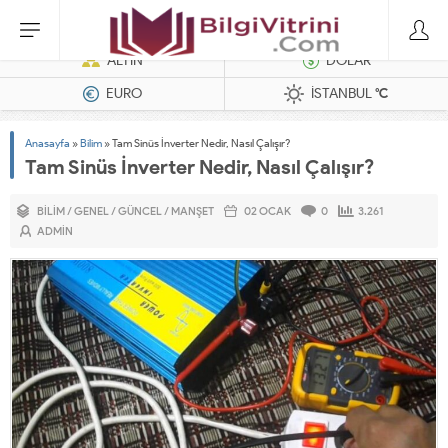
Dizel Jeneratörler
ALTIN
DOLAR
EURO
İSTANBUL
°C
Anasayfa
»
Bilim
»
Tam Sinüs İnverter Nedir, Nasıl Çalışır?
Tam Sinüs İnverter Nedir, Nasıl Çalışır?
BILIM
/
GENEL
/
GÜNCEL
/
MANŞET
02 OCAK
0
3.261
ADMIN