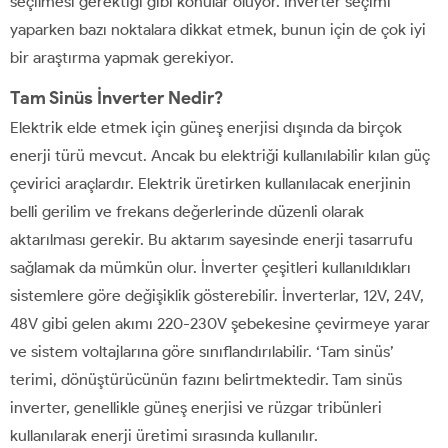
seçilmesi gerektiği gibi konular oluyor. İnverter seçimi
yaparken bazı noktalara dikkat etmek, bunun için de çok iyi
bir araştırma yapmak gerekiyor.
Tam Sinüs İnverter Nedir?
Elektrik elde etmek için güneş enerjisi dışında da birçok
enerji türü mevcut. Ancak bu elektriği kullanılabilir kılan güç
çevirici araçlardır. Elektrik üretirken kullanılacak enerjinin
belli gerilim ve frekans değerlerinde düzenli olarak
aktarılması gerekir. Bu aktarım sayesinde enerji tasarrufu
sağlamak da mümkün olur. İnverter çeşitleri kullanıldıkları
sistemlere göre değişiklik gösterebilir. İnverterlar, 12V, 24V,
48V gibi gelen akımı 220-230V şebekesine çevirmeye yarar
ve sistem voltajlarına göre sınıflandırılabilir. ‘Tam sinüs’
terimi, dönüştürücünün fazını belirtmektedir. Tam sinüs
inverter, genellikle güneş enerjisi ve rüzgar tribünleri
kullanılarak enerji üretimi sırasında kullanılır.