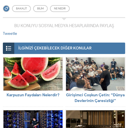
BAKALIT
BILIM
NE NEDIR
BU KONUYU SOSYAL MEDYA HESAPLARINDA PAYLAŞ
Tweetle
İLGİNİZİ ÇEKEBİLECEK DİĞER KONULAR
Karpuzun Faydaları Nelerdir?
Girişimci Coşkun Çetin: “Dünya
Devlerinin Çaresizliği”