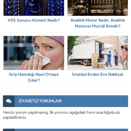
VDS Sunucu Hizmeti Nedir?
Analitik Motor Nedir, Analitik
Motorun Mucidi Kimdir?
Grip Hastalığı Nasıl Ortaya
İstanbul Evden Eve Nakliyat
Çıkar?
ZİYARETÇİ YORUMLARI
Henüz yorum yapılmamış. İlk yorumu aşağıdaki form aracılığıyla siz
yapabilirsiniz.