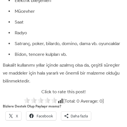
Elektrik bileşenleri
Mücevher
Saat
Radyo
Satranç, poker, bilardo, domino, dama vb. oyuncaklar
Bidon, tencere kulpları vb.
Bakalit kullanımı yıllar içinde azalmış olsa da, çeşitli süreçler
ve maddeler için hala yararlı ve önemli bir malzeme olduğu
bilinmektedir.
Click to rate this post!
[Total:
0
Average:
0
]
Bizlere Destek Olup Paylaşır mısınız?
X
Facebook
Daha fazla