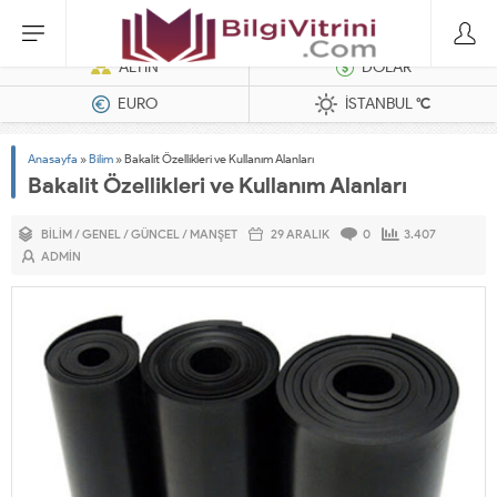
Dizel Jeneratörler
ALTIN
DOLAR
EURO
İSTANBUL
°C
Anasayfa
»
Bilim
»
Bakalit Özellikleri ve Kullanım Alanları
Bakalit Özellikleri ve Kullanım Alanları
BILIM
/
GENEL
/
GÜNCEL
/
MANŞET
29 ARALIK
0
3.407
ADMIN