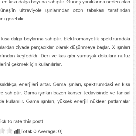
ki en kısa dalga boyuna sahiptir. Güneş yanıklarına neden olan
Güneş’in ultraviyole ışınlarından ozon tabakası tarafından
nı görebilir.
aha kısa dalga boylarına sahiptir. Elektromanyetik spektrumdaki
alardan ziyade parçacıklar olarak düşünmeye başlar. X ışınları
fından keşfedildi. Deri ve kas gibi yumuşak dokulara nüfuz
erini çekmek için kullanılırlar.
saldıkça, enerjileri artar. Gama ışınları, spektrumdaki en kısa
ye sahiptir. Gama ışınları bazen kanser tedavisinde ve tanısal
de kullanılır. Gama ışınları, yüksek enerjili nükleer patlamalar
ick to rate this post!
[Total:
0
Average:
0
]