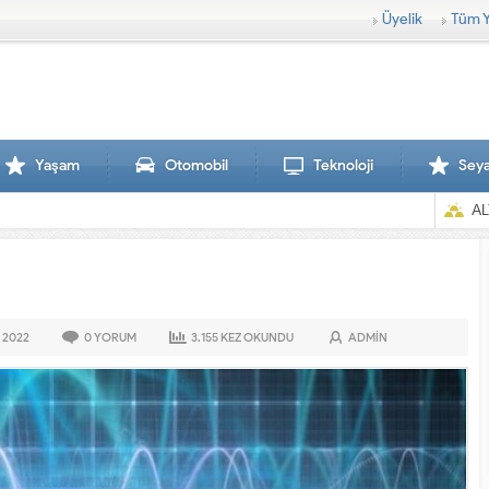
Üyelik
Tüm Y
Yaşam
Otomobil
Teknoloji
Sey
AL
2022
0
YORUM
3.155
KEZ OKUNDU
ADMIN
Sırtlanlar hamile zebraya saldırdı