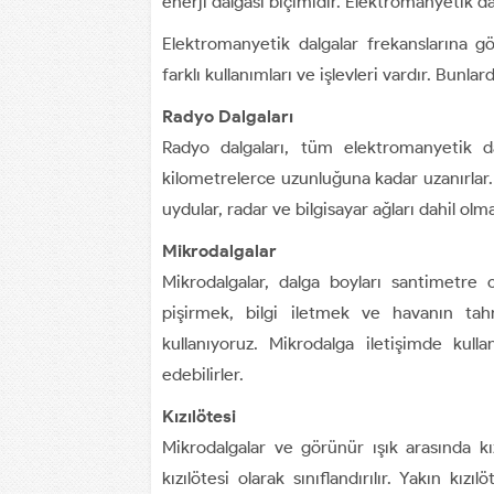
enerji dalgası biçimidir. Elektromanyetik da
Elektromanyetik dalgalar frekanslarına gör
farklı kullanımları ve işlevleri vardır. Bunl
Radyo Dalgaları
Radyo dalgaları, tüm elektromanyetik d
kilometrelerce uzunluğuna kadar uzanırlar. R
uydular, radar ve bilgisayar ağları dahil ol
Mikrodalgalar
Mikrodalgalar, dalga boyları santimetre
pişirmek, bilgi iletmek ve havanın ta
kullanıyoruz. Mikrodalga iletişimde kul
edebilirler.
Kızılötesi
Mikrodalgalar ve görünür ışık arasında kız
kızılötesi olarak sınıflandırılır. Yakın kı