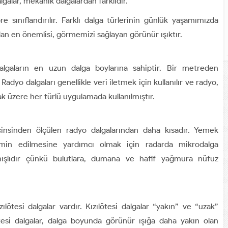
lgalar, mekanik dalgalardan farklıdır.
e sınıflandırılır. Farklı dalga türlerinin günlük yaşamımızda
ardan en önemlisi, görmemizi sağlayan görünür ışıktır.
algaların en uzun dalga boylarına sahiptir. Bir metreden
adyo dalgaları genellikle veri iletmek için kullanılır ve radyo,
mak üzere her türlü uygulamada kullanılmıştır.
 cinsinden ölçülen radyo dalgalarından daha kısadır. Yemek
hmin edilmesine yardımcı olmak için radarda mikrodalga
lanışlıdır çünkü bulutlara, dumana ve hafif yağmura nüfuz
ılötesi dalgalar vardır. Kızılötesi dalgalar “yakın” ve “uzak”
zılötesi dalgalar, dalga boyunda görünür ışığa daha yakın olan