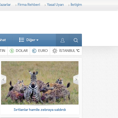
azarlar
Firma Rehberi
Yasal Uyarı
İletişim
ahat
Diğer
TIN
DOLAR
EURO
İSTANBUL
°C
En ilginç hayvanlar
Babalarına bıra