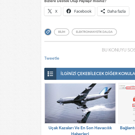
Bizlere Destek Olup Paylaşır mısınız?
X
Facebook
Daha fazla
BILIM
ELEKTROMANYETIK DALGA
BU KONUYU SOS
Tweetle
İLGİNİZİ ÇEKEBİLECEK DİĞER KONUL
Uçak Kazaları Ve En Son Havacılık
Bağlantı
Haberleri