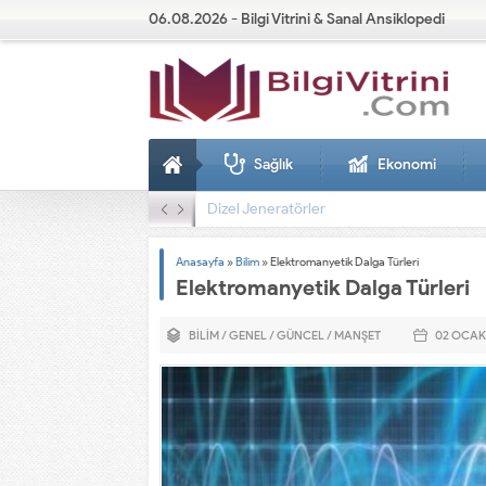
06.08.2026 - Bilgi Vitrini & Sanal Ansiklopedi
Sağlık
Ekonomi
Dizel Jeneratörler
Anasayfa
»
Bilim
»
Elektromanyetik Dalga Türleri
Elektromanyetik Dalga Türleri
BILIM
/
GENEL
/
GÜNCEL
/
MANŞET
02 OCAK