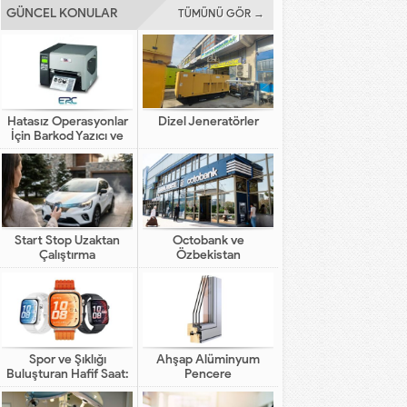
GÜNCEL KONULAR
TÜMÜNÜ GÖR →
Hatasız Operasyonlar
Dizel Jeneratörler
İçin Barkod Yazıcı ve
Otomasyon Sistemleri
Start Stop Uzaktan
Octobank ve
Çalıştırma
Özbekistan
Bankalarının Dijital
Finansal Altyapının
Gelişimindeki Yeni Rolü
Spor ve Şıklığı
Ahşap Alüminyum
Buluşturan Hafif Saat:
Pencere
HUAWEI WATCH FIT 5
Pro