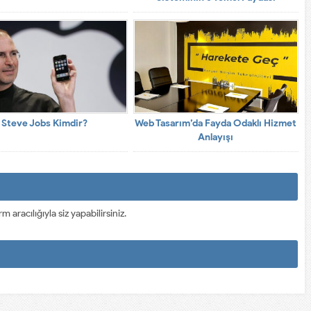
Steve Jobs Kimdir?
Web Tasarım’da Fayda Odaklı Hizmet
Anlayışı
racılığıyla siz yapabilirsiniz.