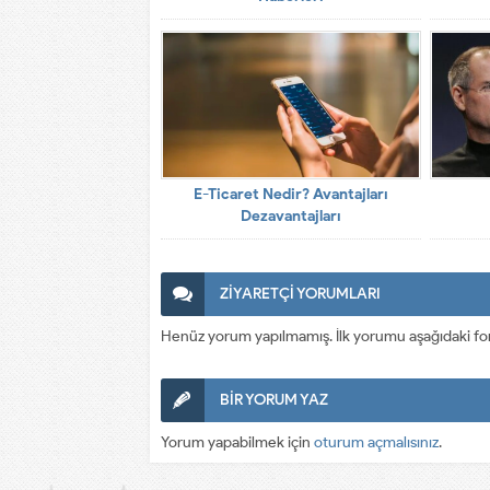
E-Ticaret Nedir? Avantajları
Dezavantajları
ZİYARETÇİ YORUMLARI
Henüz yorum yapılmamış. İlk yorumu aşağıdaki form a
BİR YORUM YAZ
Yorum yapabilmek için
oturum açmalısınız
.