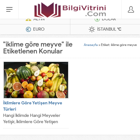
Hatasız Operasyonlar İçin Barkod Yazıcı ve Otomasyon Sistemleri
ALTIN
DOLAR
EURO
İSTANBUL
°C
"iklime göre meyve" ile
Anasayfa
»
Etiket: iklime göre meyve
Etiketlenen Konular
İklimlere Göre Yetişen Meyve
Türleri
Hangi İklimde Hangi Meyveler
Yetişir, İklimlere Göre Yetişen
Meyve Türleri İklimlere Göre
Yetişen Meyve Türleri,...