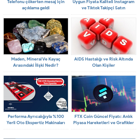
Telefonu çökerten mesaj için
Uygun Fiyata Kaliteli İnstagram
açıklama geldi
ve Tiktok Takipçi Satın
Alabileceğiniz Güvenilir Site
Maden, Mineral Ve Kayaç
AIDS Hastalığı ve Risk Altında
Arasındaki İlişki Nedir?
Olan Kişiler
Performa Ayrıcalığıyla %100
FTX Coin Güncel Fiyatı: Anlık
Yerli Oto Ekspertiz Makinaları
Piyasa Hareketleri ve Grafikler