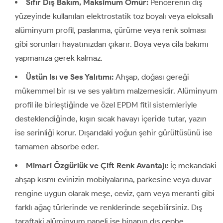
Sıfır Dış Bakım, Maksimum Ömür:
Pencerenin dış
yüzeyinde kullanılan elektrostatik toz boyalı veya eloksallı
alüminyum profil, paslanma, çürüme veya renk solması
gibi sorunları hayatınızdan çıkarır. Boya veya cila bakımı
yapmanıza gerek kalmaz.
Üstün Isı ve Ses Yalıtımı:
Ahşap, doğası gereği
mükemmel bir ısı ve ses yalıtım malzemesidir. Alüminyum
profil ile birleştiğinde ve özel EPDM fitil sistemleriyle
desteklendiğinde, kışın sıcak havayı içeride tutar, yazın
ise serinliği korur. Dışarıdaki yoğun şehir gürültüsünü ise
tamamen absorbe eder.
Mimari Özgürlük ve Çift Renk Avantajı:
İç mekandaki
ahşap kısmı evinizin mobilyalarına, parkesine veya duvar
rengine uygun olarak meşe, ceviz, çam veya meranti gibi
farklı ağaç türlerinde ve renklerinde seçebilirsiniz. Dış
taraftaki alüminyum paneli ise binanın dış cephe