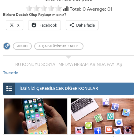
[Total:
0
Average:
0
]
Bizlere Destek Olup Paylaşır mısınız?
X
Facebook
Daha fazla
ADURO
AHŞAP ALÜMINYUM PENCERE
BU KONUYU SOSYAL MEDYA HESAPLARINDA PAYLAŞ
Tweetle
İLGİNİZİ ÇEKEBİLECEK DİĞER KONULAR