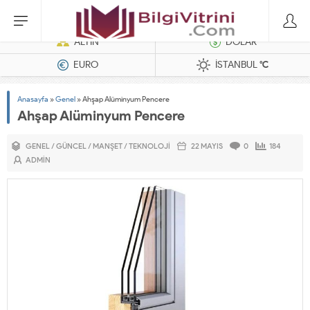
Dizel Jeneratörler
ALTIN
DOLAR
EURO
İSTANBUL
°C
Anasayfa
»
Genel
»
Ahşap Alüminyum Pencere
Ahşap Alüminyum Pencere
GENEL
/
GÜNCEL
/
MANŞET
/
TEKNOLOJI
22 MAYIS
0
184
ADMIN