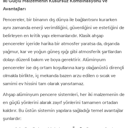
İki Güçlü Malzemenin Kusursuz Kombinasyonu ve
Avantajları
Pencereler, bir binanın dış dünya ile bağlantısını kurarken
aynı zamanda enerji verimliliğini, güvenliğini ve estetiğini de
belirleyen en kritik yapı elemanlarıdır. Klasik ahşap
pencereler içeride harika bir atmosfer yaratsa da, dışarıda
yağmur, kar ve yoğun güneş ışığı gibi atmosferik şartlardan
dolayı düzenli bakım ve boya gerektirir. Alüminyum
pencereler ise dış ortam koşullarına karşı olağanüstü dirençli
olmakla birlikte, iç mekanda bazen arzu edilen o sıcak ve
samimi ev hissini tam olarak yansıtamaz.
Ahşap alüminyum pencere sistemleri, her iki malzemenin de
en güçlü yönlerini alarak zayıf yönlerini tamamen ortadan
kaldırır. Bu üstün sistemin yapılara sağladığı temel avantajlar
şunlardır: