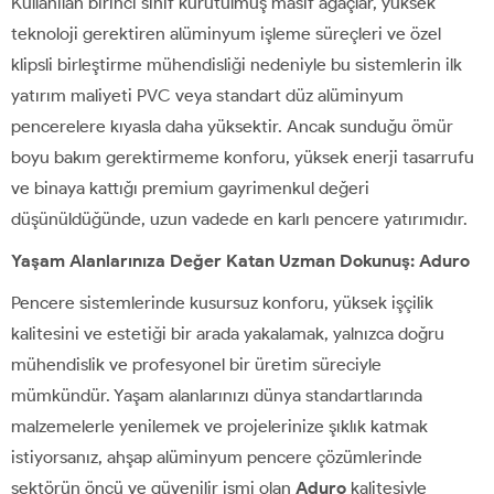
Kullanılan birinci sınıf kurutulmuş masif ağaçlar, yüksek
teknoloji gerektiren alüminyum işleme süreçleri ve özel
klipsli birleştirme mühendisliği nedeniyle bu sistemlerin ilk
yatırım maliyeti PVC veya standart düz alüminyum
pencerelere kıyasla daha yüksektir. Ancak sunduğu ömür
boyu bakım gerektirmeme konforu, yüksek enerji tasarrufu
ve binaya kattığı premium gayrimenkul değeri
düşünüldüğünde, uzun vadede en karlı pencere yatırımıdır.
Yaşam Alanlarınıza Değer Katan Uzman Dokunuş: Aduro
Pencere sistemlerinde kusursuz konforu, yüksek işçilik
kalitesini ve estetiği bir arada yakalamak, yalnızca doğru
mühendislik ve profesyonel bir üretim süreciyle
mümkündür. Yaşam alanlarınızı dünya standartlarında
malzemelerle yenilemek ve projelerinize şıklık katmak
istiyorsanız, ahşap alüminyum pencere çözümlerinde
sektörün öncü ve güvenilir ismi olan
Aduro
kalitesiyle