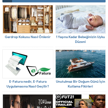
Gardrop Kokusu Nasıl Önlenir
1 Yaşına Kadar Bebeğinizin Uyku
Düzeni
E-Fatura nedir, E-Fatura
Unutulmaz Bir Doğum Günü İçin
Uygulamasına Nasıl Geçilir?
Kutlama Fikirleri