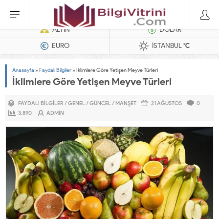
Dizel Jeneratörler
ALTIN
DOLAR
EURO
İSTANBUL
°C
Anasayfa
»
Faydalı Bilgiler
»
İklimlere Göre Yetişen Meyve Türleri
İklimlere Göre Yetişen Meyve Türleri
FAYDALI BILGILER
/
GENEL
/
GÜNCEL
/
MANŞET
21 AĞUSTOS
0
3.890
ADMIN