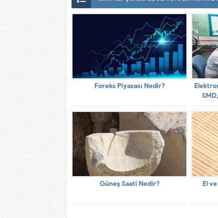
Foreks Piyasası Nedir?
Elektro
SMD, 
Güneş Saati Nedir?
El ve