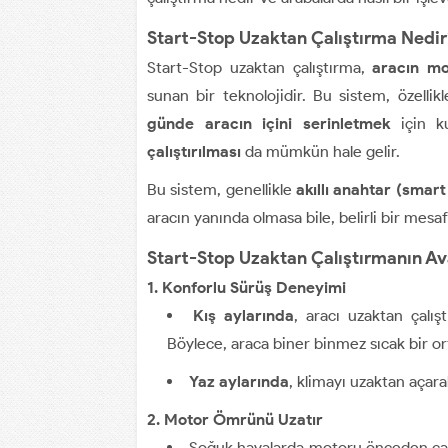
Start-Stop Uzaktan Çalıştırma Nedir
Start-Stop uzaktan çalıştırma,
aracın mo
sunan bir teknolojidir. Bu sistem, özellik
günde aracın içini serinletmek
için ku
çalıştırılması
da mümkün hale gelir.
Bu sistem, genellikle
akıllı anahtar (smar
aracın yanında olmasa bile, belirli bir mesaf
Start-Stop Uzaktan Çalıştırmanın Av
1. Konforlu Sürüş Deneyimi
Kış aylarında
, aracı uzaktan çalış
Böylece, araca biner binmez sıcak bir ort
Yaz aylarında
, klimayı uzaktan açar
2. Motor Ömrünü Uzatır
Soğuk havalarda motoru önceden çal