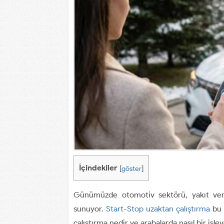
İçindekiler
[
göster
]
Günümüzde otomotiv sektörü, yakıt verim
sunuyor.
Start-Stop uzaktan çalıştırma
bu y
çalıştırma nedir ve arabalarda nasıl bir işle