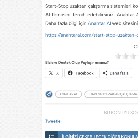
Start-Stop uzaktan çalıştırma sistemleri 
Al
firmasını tercih edebilirsiniz. Anahtar A
Daha fazla bilgi için
Anahtar Al
web sitesini 
https://anahtaral.com/start-stop-uzaktan-c
Cl
Bizlere Destek Olup Paylaşır mısınız?
X
Facebook
Daha fazla
ANAHTAR AL
START STOP UZAKTAN ÇALIŞTIRMA
BU KONUYU SOS
Tweetle
İLGİNİZİ ÇEKEBİLECEK DİĞER KONUL