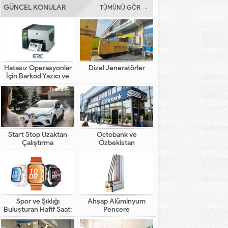
GÜNCEL KONULAR
TÜMÜNÜ GÖR →
Hatasız Operasyonlar
Dizel Jeneratörler
İçin Barkod Yazıcı ve
Otomasyon Sistemleri
Start Stop Uzaktan
Octobank ve
Çalıştırma
Özbekistan
Bankalarının Dijital
Finansal Altyapının
Gelişimindeki Yeni Rolü
Spor ve Şıklığı
Ahşap Alüminyum
Buluşturan Hafif Saat:
Pencere
HUAWEI WATCH FIT 5
Pro