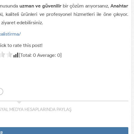
konusunda
uzman ve güvenilir
bir çözüm arıyorsanız,
Anahtar
l, kaliteli ürünleri ve profesyonel hizmetleri ile öne çıkıyor.
ziyaret edebilirsiniz.
alistirma/
ick to rate this post!
[Total:
0
Average:
0
]
YAL MEDYA HESAPLARINDA PAYLAŞ
AR