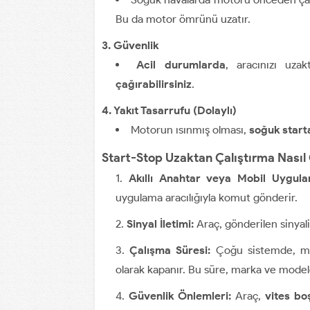
Bu da motor ömrünü uzatır.
3. Güvenlik
Acil durumlarda
, aracınızı uzak
çağırabilirsiniz
.
4. Yakıt Tasarrufu (Dolaylı)
Motorun ısınmış olması,
soğuk start
Start-Stop Uzaktan Çalıştırma Nasıl 
Akıllı Anahtar veya Mobil Uygula
uygulama aracılığıyla komut gönderir.
Sinyal İletimi:
Araç, gönderilen sinyali 
Çalışma Süresi:
Çoğu sistemde, 
olarak kapanır. Bu süre, marka ve modele
Güvenlik Önlemleri:
Araç,
vites bo