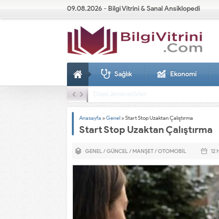
09.08.2026 - Bilgi Vitrini & Sanal Ansiklopedi
Sağlık
Ekonomi
Dizel Jeneratörler
Anasayfa
»
Genel
»
Start Stop Uzaktan Çalıştırma
Start Stop Uzaktan Çalıştırma
GENEL
/
GÜNCEL
/
MANŞET
/
OTOMOBIL
12