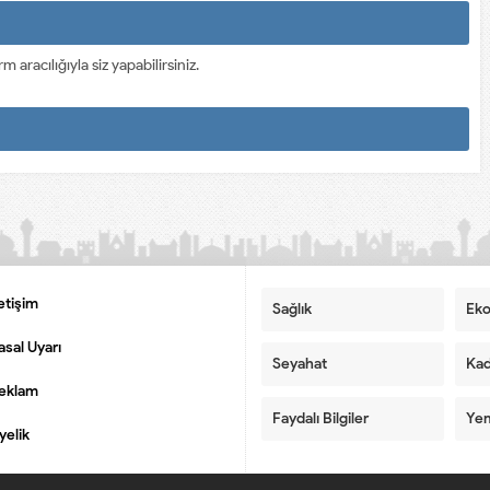
racılığıyla siz yapabilirsiniz.
letişim
Sağlık
Ek
asal Uyarı
Seyahat
Kad
eklam
Faydalı Bilgiler
Yem
yelik