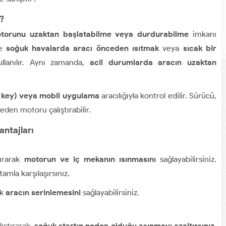
?
torunu uzaktan başlatabilme veya durdurabilme
imkanı
le
soğuk havalarda aracı önceden ısıtmak
veya
sıcak bir
llanılır. Aynı zamanda,
acil durumlarda aracın uzaktan
t key) veya mobil uygulama
aracılığıyla kontrol edilir. Sürücü,
eden motoru çalıştırabilir.
antajları
tırarak
motorun ve iç mekanın ısınmasını
sağlayabilirsiniz.
amla karşılaşırsınız.
ak
aracın serinlemesini
sağlayabilirsiniz.
ıştırarak,
soğuk startın neden olduğu aşınmayı azaltırsınız
.