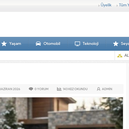
Üyelik
Tüm Y
Yaşam
Otomobil
Teknoloji
Sey
AL
 HAZIRAN
2026
0
YORUM
143
KEZ OKUNDU
ADMIN
Sırtlanlar hamile zebraya saldırdı