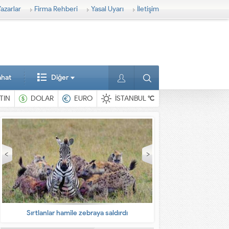
azarlar
Firma Rehberi
Yasal Uyarı
İletişim
ahat
Diğer
TIN
DOLAR
EURO
İSTANBUL
°C
En ilginç hayvanlar
Babalarına bıra