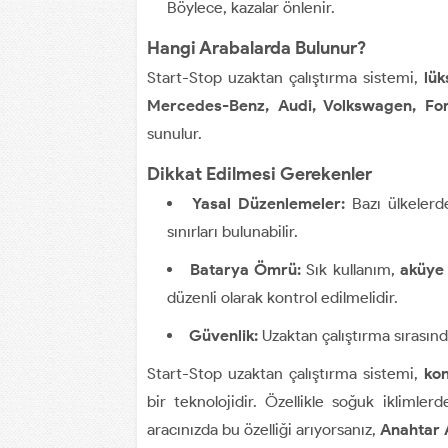
Böylece, kazalar önlenir.
Hangi Arabalarda Bulunur?
Start-Stop uzaktan çalıştırma sistemi,
lük
Mercedes-Benz, Audi, Volkswagen, Fo
sunulur.
Dikkat Edilmesi Gerekenler
Yasal Düzenlemeler:
Bazı ülkelerd
sınırları bulunabilir.
Batarya Ömrü:
Sık kullanım,
aküye 
düzenli olarak kontrol edilmelidir.
Güvenlik:
Uzaktan çalıştırma sırasın
Start-Stop uzaktan çalıştırma sistemi,
kon
bir teknolojidir. Özellikle soğuk iklimle
aracınızda bu özelliği arıyorsanız,
Anahtar 