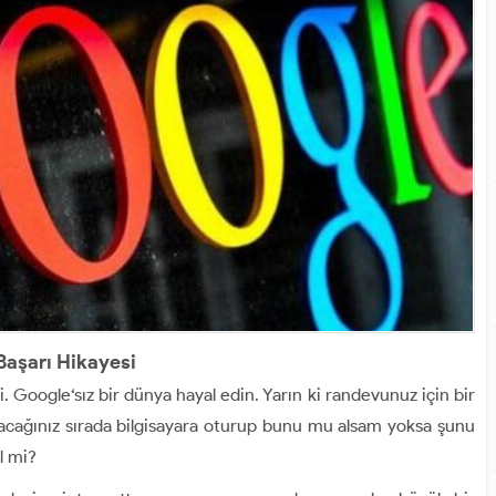
 Başarı Hikayesi
 Google‘sız bir dünya hayal edin. Yarın ki randevunuz için bir
acağınız sırada bilgisayara oturup bunu mu alsam yoksa şunu
l mi?