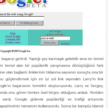
 başarıyı getirdi. Yaptığı şey karmaşık gelebilir ama en temel
ini temel alan bir popülerlik yarışmasına dönüştüğünü fark
ine olan bağlantı linklerinin tıklanma sayısının sonuçta ona bir
 güçlendirmek için en iyi yol link saymaktı Larry‘in link
gle‘ın başarısının temelini oluşturuyordu. Larry ve Sergey,
rında onu gören herkes özel birşey olduğunu anladı. Yeniden
ardı. Google giderek popülerliği ve trafiği artıyordu
apasitesinin tamamını kullanıyordu. Sonra ise kampüs idaresi