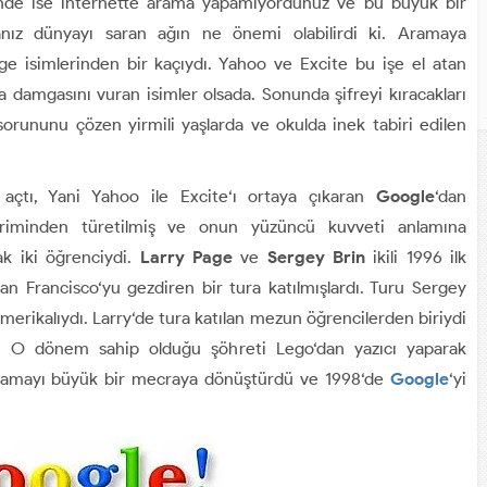
inde ise internette arama yapamıyordunuz ve bu büyük bir
anız dünyayı saran ağın ne önemi olabilirdi ki. Aramaya
mge isimlerinden bir kaçıydı. Yahoo ve Excite bu işe el atan
na damgasını vuran isimler olsada. Sonunda şifreyi kıracakları
orununu çözen yirmili yaşlarda ve okulda inek tabiri edilen
çtı, Yani Yahoo ile Excite‘ı ortaya çıkaran
Google
‘dan
eriminden türetilmiş ve onun yüzüncü kuvveti anlamına
ak iki öğrenciydi.
Larry Page
ve
Sergey Brin
ikili 1996 ilk
an Francisco‘yu gezdiren bir tura katılmışlardı. Turu Sergey
Amerikalıydı. Larry‘de tura katılan mezun öğrencilerden biriydi
u. O dönem sahip olduğu şöhreti Lego‘dan yazıcı yaparak
 aramayı büyük bir mecraya dönüştürdü ve 1998‘de
Google
‘yi