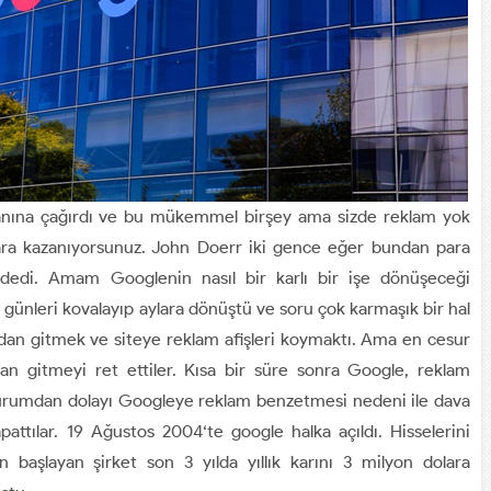
yanına çağırdı ve bu mükemmel birşey ama sizde reklam yok
para kazanıyorsunuz. John Doerr iki gence eğer bundan para
dedi. Amam Googlenin nasıl bir karlı bir işe dönüşeceği
 günleri kovalayıp aylara dönüştü ve soru çok karmaşık bir hal
ndan gitmek ve siteye reklam afişleri koymaktı. Ama en cesur
ldan gitmeyi ret ettiler. Kısa bir süre sonra Google, reklam
 durumdan dolayı Googleye reklam benzetmesi nedeni ile dava
apattılar. 19 Ağustos 2004‘te google halka açıldı. Hisselerini
n başlayan şirket son 3 yılda yıllık karını 3 milyon dolara