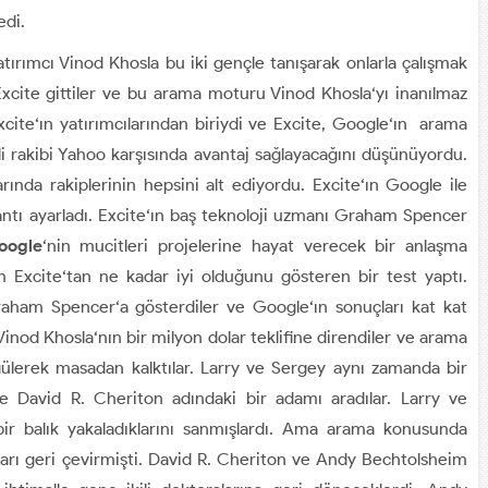
edi.
tırımcı Vinod Khosla bu iki gençle tanışarak onlarla çalışmak
e Excite gittiler ve bu arama moturu Vinod Khosla‘yı inanılmaz
te‘ın yatırımcılarından biriydi ve Excite, Google‘ın arama
zeli rakibi Yahoo karşısında avantaj sağlayacağını düşünüyordu.
rında rakiplerinin hepsini alt ediyordu. Excite‘ın Google ile
plantı ayarladı. Excite‘ın baş teknoloji uzmanı Graham Spencer
oogle
‘nin mucitleri projelerine hayat verecek bir anlaşma
n Excite‘tan ne kadar iyi olduğunu gösteren bir test yaptı.
Graham Spencer‘a gösterdiler ve Google‘ın sonuçları kat kat
Vinod Khosla‘nın bir milyon dolar teklifine direndiler ve arama
 gülerek masadan kalktılar. Larry ve Sergey aynı zamanda bir
ine David R. Cheriton adındaki bir adamı aradılar. Larry ve
 balık yakaladıklarını sanmışlardı. Ama arama konusunda
arı geri çevirmişti. David R. Cheriton ve Andy Bechtolsheim