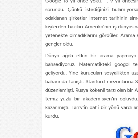
Google 18 yıl önce yoktu . 9 yıl önces
sorundu. Çünkü istediğinizi bulamıyors
odaklanan şirketler İnternet tarihinin si
kişilerden bazıları Amerika‘nın iş dünyası
yetenekte olmadıklarını gördüler. Arama s
gençler oldu.
Dünya ağda etkin bir arama yapmaya a
bahsediyoruz. Matematikteki googol t
geliyordu. Yine kurucuları sosyallikten uz
baharında tanıştı. Stanford mezunlarına S
düzenlemişti. Rusya kökenli tarzı olan bir 
temiz yüzlü bir akademisyen’in oğluyd
kazanmıştı. Larry‘in dahi bir yönü vardı
kurdu.