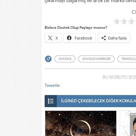
çıkarmayı başarmış ve artık bir marka olm
Cl
Bizlere Destek Olup Paylaşır mısınız?
X
Facebook
Daha fazla
GOOGLE
GOOGLE HABERLERI
TEKNOLOJ
BU KONUYU SOS
Tweetle
İLGİNİZİ ÇEKEBİLECEK DİĞER KONUL