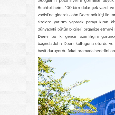
Googlenin potansiyelini görmese büyük i
Bechtolsheim, 100 birn dolar çek yazdı ve 
vadisi‘ne giderek John Doerr adlı kişi ile t
sitelere yatırım yaparak parayı kıran k
dünyadaki bütün bilgileri organize etmeyi hed
Doerr
bu iki gencin azimliliğini görün
başında John Doerr koltuğuna oturdu ve 
basit duruyordu fakat aramada hedefini o