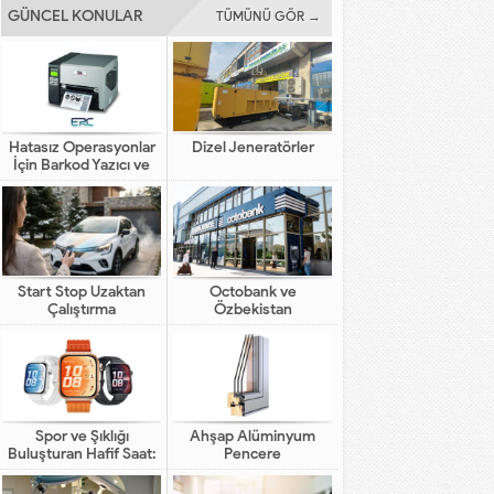
GÜNCEL KONULAR
TÜMÜNÜ GÖR →
Hatasız Operasyonlar
Dizel Jeneratörler
İçin Barkod Yazıcı ve
Otomasyon Sistemleri
Start Stop Uzaktan
Octobank ve
Çalıştırma
Özbekistan
Bankalarının Dijital
Finansal Altyapının
Gelişimindeki Yeni Rolü
Spor ve Şıklığı
Ahşap Alüminyum
Buluşturan Hafif Saat:
Pencere
HUAWEI WATCH FIT 5
Pro