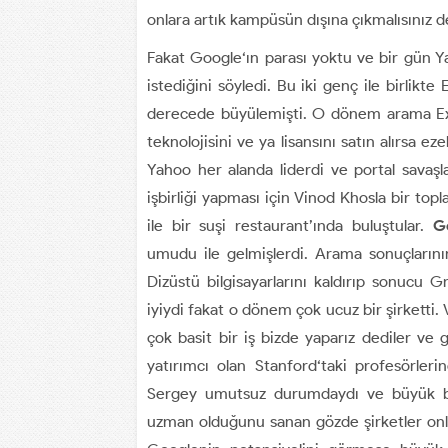
onlara artık kampüsün dışına çıkmalısınız d
Fakat Google‘ın parası yoktu ve bir gün Ya
istediğini söyledi. Bu iki genç ile birlikt
derecede büyülemişti. O dönem arama Exci
teknolojisini ve ya lisansını satın alırsa e
Yahoo her alanda liderdi ve portal savaşla
işbirliği yapması için Vinod Khosla bir to
ile bir suşi restaurant’ında buluştular.
G
umudu ile gelmişlerdi. Arama sonuçlarını
Dizüstü bilgisayarlarını kaldırıp sonucu 
iyiydi fakat o dönem çok ucuz bir şirketti. 
çok basit bir iş bizde yaparız dediler ve
yatırımcı olan Stanford‘taki profesörler
Sergey umutsuz durumdaydı ve büyük bir
uzman olduğunu sanan gözde şirketler onl