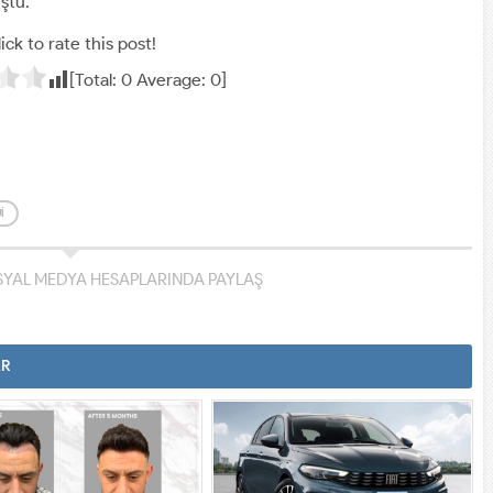
uştu.
ick to rate this post!
[Total:
0
Average:
0
]
I
YAL MEDYA HESAPLARINDA PAYLAŞ
AR