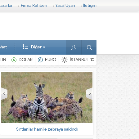
azarlar
Firma Rehberi
Yasal Uyarı
İletişim
ahat
Diğer
TIN
DOLAR
EURO
İSTANBUL
°C
En ilginç hayvanlar
Babalarına bıra