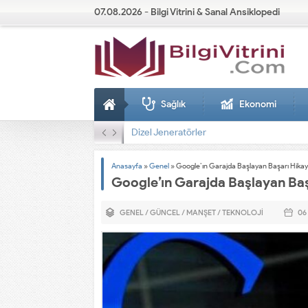
07.08.2026 - Bilgi Vitrini & Sanal Ansiklopedi
Sağlık
Ekonomi
Dizel Jeneratörler
Anasayfa
»
Genel
»
Google’ın Garajda Başlayan Başarı Hikay
Google’ın Garajda Başlayan Baş
GENEL
/
GÜNCEL
/
MANŞET
/
TEKNOLOJI
06