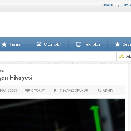
Üyelik
Tüm Y
Yaşam
Otomobil
Teknoloji
Sey
AL
esi
arı Hikayesi
 MAYIS
2021
0
YORUM
3.267
KEZ OKUNDU
ADMIN
Sırtlanlar hamile zebraya saldırdı