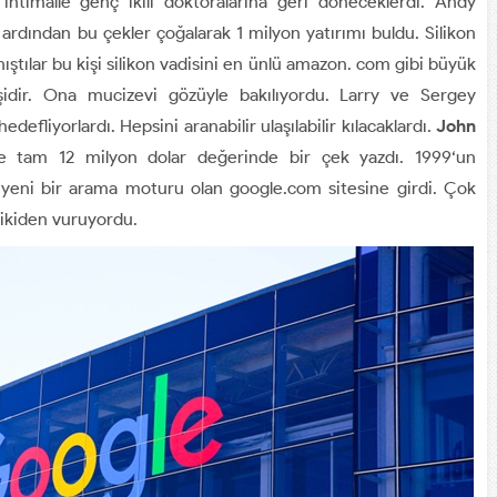
htimalle genç ikili doktoralarına geri döneceklerdi. Andy
ardından bu çekler çoğalarak 1 milyon yatırımı buldu. Silikon
anıştılar bu kişi silikon vadisini en ünlü amazon. com gibi büyük
işidir. Ona mucizevi gözüyle bakılıyordu. Larry ve Sergey
efliyorlardı. Hepsini aranabilir ulaşılabilir kılacaklardı.
John
ce tam 12 milyon dolar değerinde bir çek yazdı. 1999‘un
yeni bir arama moturu olan google.com sitesine girdi. Çok
nikiden vuruyordu.