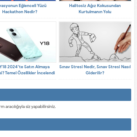
vasyonun Eğlenceli Yüzü
Halitosiz Ağız Kokusundan
Hackathon Nedir?
Kurtulmanın Yolu
 Y18 2024’te Satın Almaya
Sınav Stresi Nedir, Sınav Stresi Nasıl
i? Temel Özellikler İncelendi
Giderilir?
racılığıyla siz yapabilirsiniz.