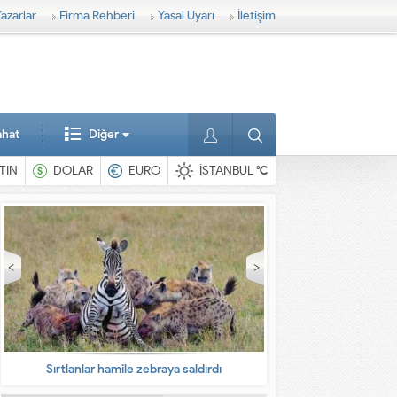
azarlar
Firma Rehberi
Yasal Uyarı
İletişim
ahat
Diğer
TIN
DOLAR
EURO
İSTANBUL
°C
ı
En ilginç hayvanlar
Babala