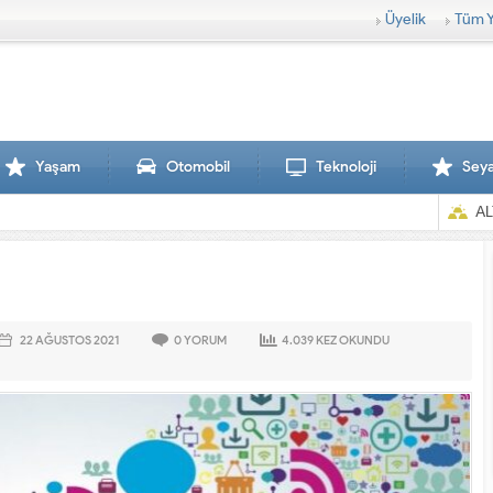
Üyelik
Tüm Y
Yaşam
Otomobil
Teknoloji
Sey
AL
22 AĞUSTOS
2021
0
YORUM
4.039
KEZ OKUNDU
Sırtlanlar hamile zebraya saldırd