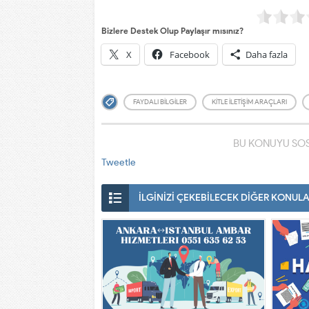
Bizlere Destek Olup Paylaşır mısınız?
X
Facebook
Daha fazla
FAYDALI BILGILER
KITLE İLETIŞIM ARAÇLARI
BU KONUYU SOS
Tweetle
İLGİNİZİ ÇEKEBİLECEK DİĞER KONUL