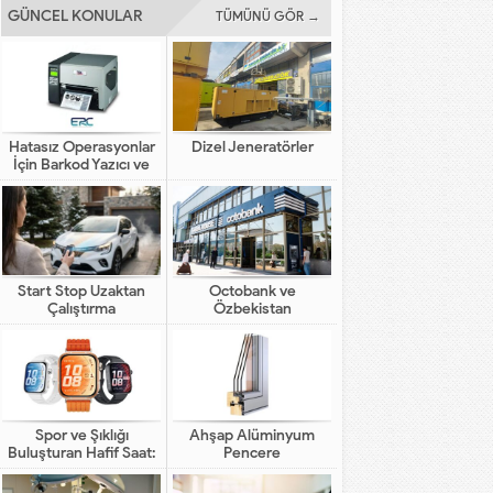
GÜNCEL KONULAR
TÜMÜNÜ GÖR →
Hatasız Operasyonlar
Dizel Jeneratörler
İçin Barkod Yazıcı ve
Otomasyon Sistemleri
Start Stop Uzaktan
Octobank ve
Çalıştırma
Özbekistan
Bankalarının Dijital
Finansal Altyapının
Gelişimindeki Yeni Rolü
Spor ve Şıklığı
Ahşap Alüminyum
Buluşturan Hafif Saat:
Pencere
HUAWEI WATCH FIT 5
Pro