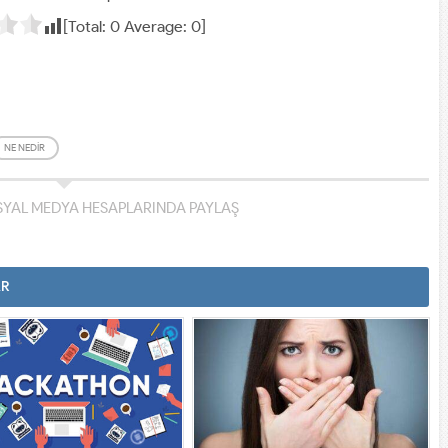
[Total:
0
Average:
0
]
NE NEDIR
YAL MEDYA HESAPLARINDA PAYLAŞ
AR