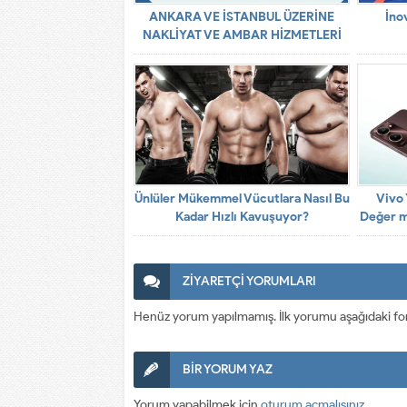
ANKARA VE İSTANBUL ÜZERİNE
İno
NAKLİYAT VE AMBAR HİZMETLERİ
Ünlüler Mükemmel Vücutlara Nasıl Bu
Vivo
Kadar Hızlı Kavuşuyor?
Değer m
ZİYARETÇİ YORUMLARI
Henüz yorum yapılmamış. İlk yorumu aşağıdaki form a
BİR YORUM YAZ
Yorum yapabilmek için
oturum açmalısınız
.