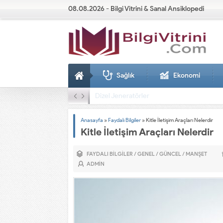
08.08.2026 - Bilgi Vitrini & Sanal Ansiklopedi
Sağlık
Ekonomi
Dizel Jeneratörler
Anasayfa
»
Faydalı Bilgiler
»
Kitle İletişim Araçları Nelerdir
Kitle İletişim Araçları Nelerdir
FAYDALI BILGILER
/
GENEL
/
GÜNCEL
/
MANŞET
ADMIN