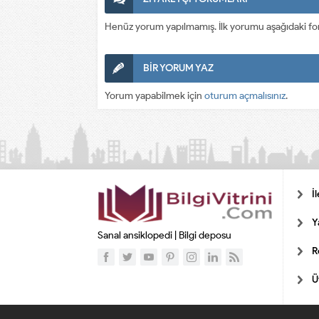
Henüz yorum yapılmamış. İlk yorumu aşağıdaki form a
BİR YORUM YAZ
Yorum yapabilmek için
oturum açmalısınız
.
İ
Y
Sanal ansiklopedi | Bilgi deposu
R
Ü