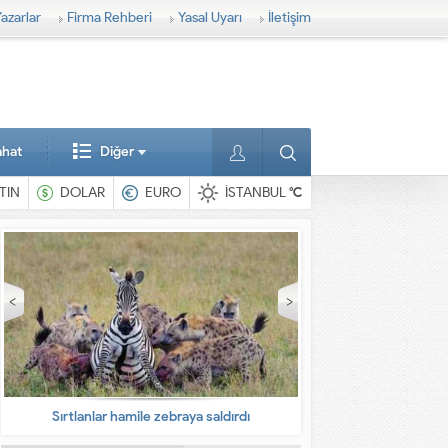
azarlar
Firma Rehberi
Yasal Uyarı
İletişim
ahat
Diğer
TIN
DOLAR
EURO
İSTANBUL
°C
Sırtlanlar hamile zebraya saldırdı
En ilginç 