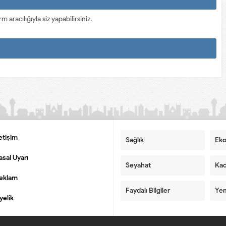
racılığıyla siz yapabilirsiniz.
letişim
Sağlık
Ek
asal Uyarı
Seyahat
Kad
eklam
Faydalı Bilgiler
Yem
yelik