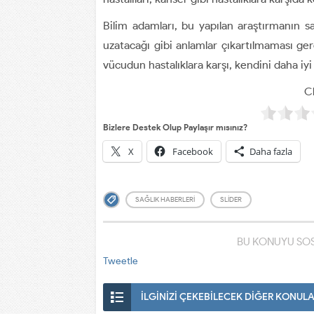
Bilim adamları, bu yapılan araştırmanın 
uzatacağı gibi anlamlar çıkartılmaması ge
vücudun hastalıklara karşı, kendini daha iyi
Cl
Bizlere Destek Olup Paylaşır mısınız?
X
Facebook
Daha fazla
SAĞLIK HABERLERI
SLIDER
BU KONUYU SOS
Tweetle
İLGİNİZİ ÇEKEBİLECEK DİĞER KONUL