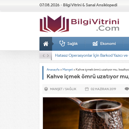
07.08.2026 - Bilgi Vitrini & Sanal Ansiklopedi
Sağlık
Ekonomi
Dizel Jeneratörler
Anasayfa
»
Manşet
»
Kahve içmek ömrü uzatıyor mu, kısaltıy
Kahve içmek ömrü uzatıyor mu,
MANŞET
/
SAĞLIK
02 HAZIRAN
2019