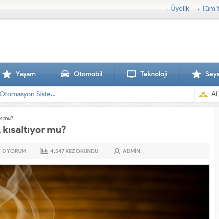
Üyelik
Tüm Y
Yaşam
Otomobil
Teknoloji
Sey
AL
or mu?
 kısaltıyor mu?
0
YORUM
4.547
KEZ OKUNDU
ADMIN