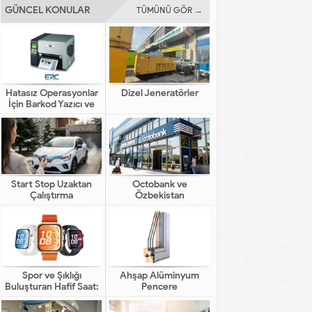
GÜNCEL KONULAR
TÜMÜNÜ GÖR →
Hatasız Operasyonlar
Dizel Jeneratörler
İçin Barkod Yazıcı ve
Otomasyon Sistemleri
Start Stop Uzaktan
Octobank ve
Çalıştırma
Özbekistan
Bankalarının Dijital
Finansal Altyapının
Gelişimindeki Yeni Rolü
Spor ve Şıklığı
Ahşap Alüminyum
Buluşturan Hafif Saat:
Pencere
HUAWEI WATCH FIT 5
Pro