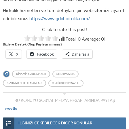
Hidrolik hizmetleri ve tüm detayları için web sitemizi ziyaret
edebilirsiniz.
https://www.gdchidrolik.com/
Click to rate this post!
[Total:
0
Average:
0
]
Bizlere Destek Olup Paylaşır mısınız?
X
Facebook
Daha fazla
DINAMIK SIZDIRMAZLIK
SIZDIRMAZLIK
SIZDIRMAZLIK ELEMANLARI
STATIK SIZDIRMAZLIK
BU KONUYU SOSYAL MEDYA HESAPLARINDA PAYLAŞ
Tweetle
İLGİNİZİ ÇEKEBİLECEK DİĞER KONULAR