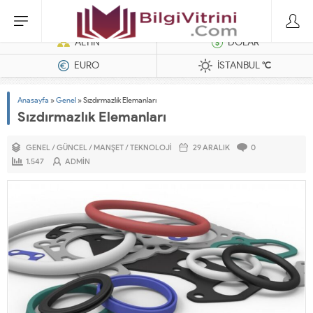
Dizel Jeneratörler
ALTIN
DOLAR
EURO
İSTANBUL
°C
Anasayfa
»
Genel
»
Sızdırmazlık Elemanları
Sızdırmazlık Elemanları
GENEL
/
GÜNCEL
/
MANŞET
/
TEKNOLOJI
29 ARALIK
0
1.547
ADMIN