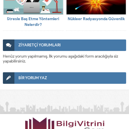
Stresle Baş Etme Yöntemleri
Nükleer Radyasyonda Güvenlik
Nelerdir?
ZİYARETÇİ YORUMLARI
Henüz yorum yapılmamış. İlk yorumu aşağıdaki form aracılığıyla siz
yapabilirsiniz.
BİR YORUM YAZ