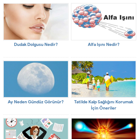
Dudak Dolgusu Nedir?
Alfa Işını Nedir?
Ay Neden Gündüz Görünür?
Tatilde Kalp Sağlığını Korumak
İçin Öneriler