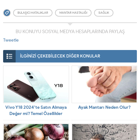
BULAŞICI HATALIKLAR
MANTAR HASTALIĞI
SAĞLIK
BU KONUYU SOSYAL MEDYA HESAPLARINDA PAYLAŞ
Tweetle
İLGİNİZİ ÇEKEBİLECEK DİĞER KONULAR
Vivo Y18 2024’te Satın Almaya
Ayak Mantarı Neden Olur?
Değer mi? Temel Özellikler
İncelendi