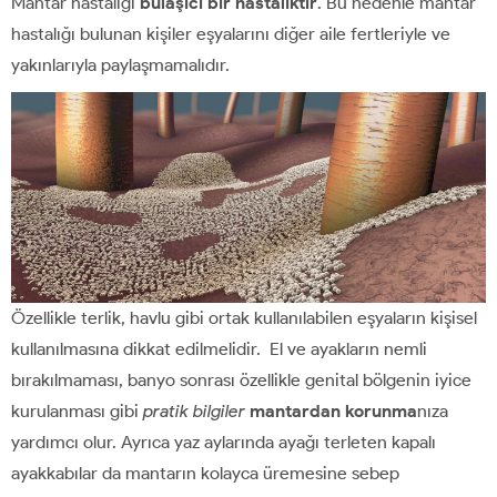
Mantar hastalığı
bulaşıcı bir hastalıktır
. Bu nedenle mantar
hastalığı bulunan kişiler eşyalarını diğer aile fertleriyle ve
yakınlarıyla paylaşmamalıdır.
Özellikle terlik, havlu gibi ortak kullanılabilen eşyaların kişisel
kullanılmasına dikkat edilmelidir. El ve ayakların nemli
bırakılmaması, banyo sonrası özellikle genital bölgenin iyice
kurulanması gibi
pratik bilgiler
mantardan korunma
nıza
yardımcı olur. Ayrıca yaz aylarında ayağı terleten kapalı
ayakkabılar da mantarın kolayca üremesine sebep