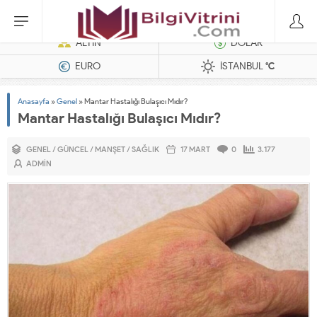
Dizel Jeneratörler
ALTIN
DOLAR
EURO
İSTANBUL
°C
Anasayfa
»
Genel
»
Mantar Hastalığı Bulaşıcı Mıdır?
Mantar Hastalığı Bulaşıcı Mıdır?
GENEL
/
GÜNCEL
/
MANŞET
/
SAĞLIK
17 MART
0
3.177
ADMIN