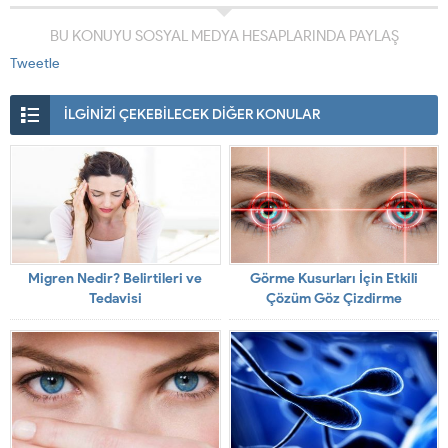
BU KONUYU SOSYAL MEDYA HESAPLARINDA PAYLAŞ
Tweetle
İLGİNİZİ ÇEKEBİLECEK DİĞER KONULAR
Migren Nedir? Belirtileri ve
Görme Kusurları İçin Etkili
Tedavisi
Çözüm Göz Çizdirme