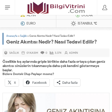
Dizel Jeneratörler
ALTIN
DOLAR
EURO
İSTANBUL
°C
Anasayfa
»
Sağlık
»
Geniz Akıntısı Nedir? Nasıl Tedavi Edilir?
Geniz Akıntısı Nedir? Nasıl Tedavi Edilir?
SAĞLIK
01 KASIM
0
3.374
ADMIN
Özellikle kış aylarında griple birlikte daha fazla ortaya çıkan geniz
akıntısı sinüslerin tıkanmasıyla daha çok kendini göstermeye
başlar.
Bizlere Destek Olup Paylaşır mısınız?
X
Facebook
Daha fazla