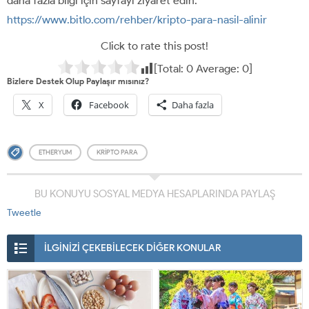
daha fazla bilgi için sayfayı ziyaret edin:
https://www.bitlo.com/rehber/kripto-para-nasil-alinir
Click to rate this post!
[Total:
0
Average:
0
]
Bizlere Destek Olup Paylaşır mısınız?
X
Facebook
Daha fazla
ETHERYUM
KRIPTO PARA
BU KONUYU SOSYAL MEDYA HESAPLARINDA PAYLAŞ
Tweetle
İLGİNİZİ ÇEKEBİLECEK DİĞER KONULAR