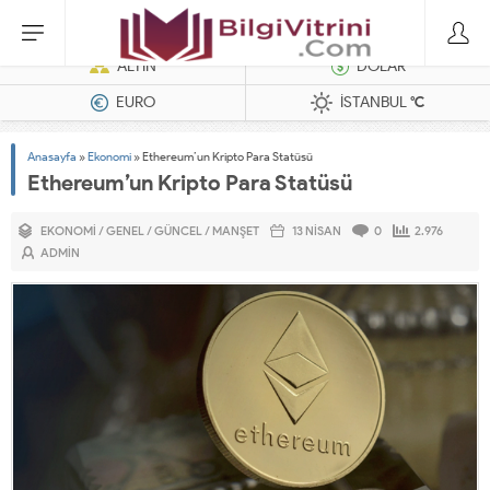
Dizel Jeneratörler
ALTIN
DOLAR
EURO
İSTANBUL
°C
Anasayfa
»
Ekonomi
»
Ethereum’un Kripto Para Statüsü
Ethereum’un Kripto Para Statüsü
EKONOMI
/
GENEL
/
GÜNCEL
/
MANŞET
13 NISAN
0
2.976
ADMIN