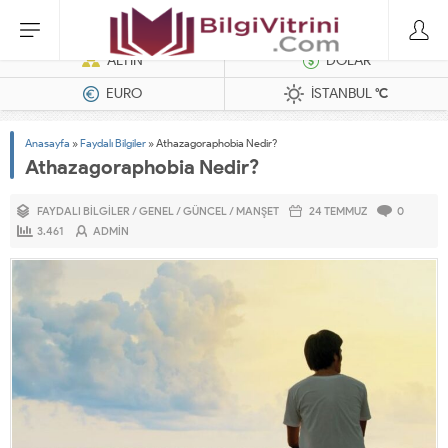
Dizel Jeneratörler
ALTIN
DOLAR
EURO
İSTANBUL
°C
Anasayfa
»
Faydalı Bilgiler
»
Athazagoraphobia Nedir?
Athazagoraphobia Nedir?
FAYDALI BILGILER
/
GENEL
/
GÜNCEL
/
MANŞET
24 TEMMUZ
0
3.461
ADMIN