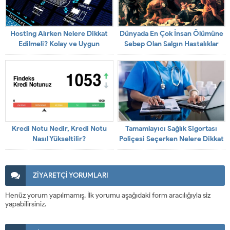
Hosting Alırken Nelere Dikkat
Dünyada En Çok İnsan Ölümüne
Edilmeli? Kolay ve Uygun
Sebep Olan Salgın Hastalıklar
Hosting Rehberi
Kredi Notu Nedir, Kredi Notu
Tamamlayıcı Sağlık Sigortası
Nasıl Yükseltilir?
Poliçesi Seçerken Nelere Dikkat
Edilmelidir?
ZİYARETÇİ YORUMLARI
Henüz yorum yapılmamış. İlk yorumu aşağıdaki form aracılığıyla siz
yapabilirsiniz.