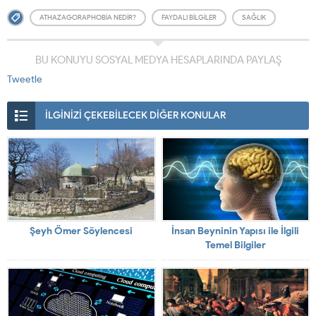
ATHAZAGORAPHOBIA NEDIR?
FAYDALI BILGILER
SAĞLIK
BU KONUYU SOSYAL MEDYA HESAPLARINDA PAYLAŞ
Tweetle
İLGİNİZİ ÇEKEBİLECEK DİĞER KONULAR
Şeyh Ömer Söylencesi
İnsan Beyninin Yapısı ile İlgili
Temel Bilgiler