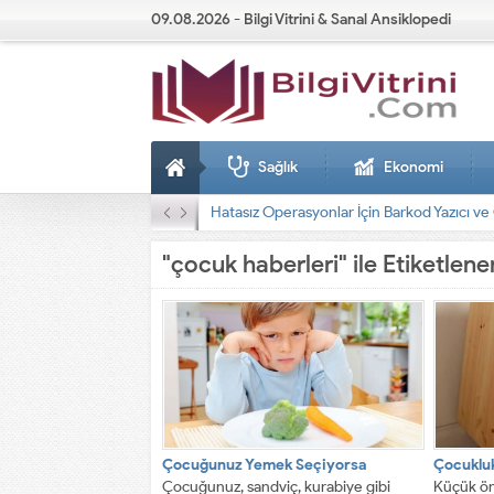
09.08.2026 - Bilgi Vitrini & Sanal Ansiklopedi
Sağlık
Ekonomi
Dizel Jeneratörler
"çocuk haberleri" ile Etiketlen
Çocuğunuz Yemek Seçiyorsa
Çocukluk
Çocuğunuz, sandviç, kurabiye gibi
Küçük ön