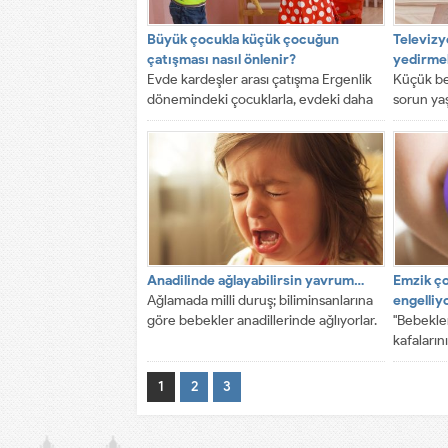
Büyük çocukla küçük çocuğun
Televizy
çatışması nasıl önlenir?
yedirmek
Evde kardeşler arası çatışma Ergenlik
Küçük be
dönemindeki çocuklarla, evdeki daha
sorun ya
küçük yaştaki kardeşlerinin çatışmaları
beslenme 
hemen her...
Anadilinde ağlayabilirsin yavrum…
Emzik ç
Ağlamada milli duruş; biliminsanlarına
engelliy
göre bebekler anadillerinde ağlıyorlar.
"Bebekler
kafalarını
ağızların
onların di
1
2
3