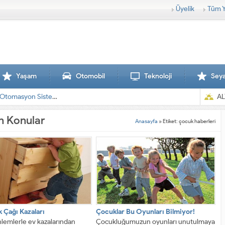
Üyelik
Tüm Y
Yaşam
Otomobil
Teknoloji
Sey
AL
en Konular
Anasayfa
»
Etiket: çocuk haberleri
 Çağı Kazaları
Çocuklar Bu Oyunları Bilmiyor!
lemlerle ev kazalarından
Çocukluğumuzun oyunları unutulmaya