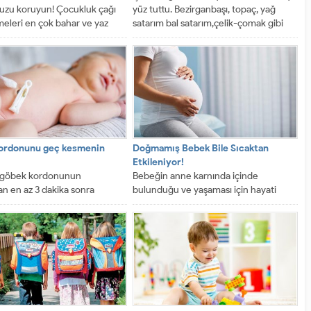
zu koruyun! Çocukluk çağı
yüz tuttu. Bezirganbaşı, topaç, yağ
meleri en çok bahar ve yaz
satarım bal satarım,çelik-çomak gibi
..
oyunların adı bile...
ordonunu geç kesmenin
Doğmamış Bebek Bile Sıcaktan
ı
Etkileniyor!
 göbek kordonunun
Bebeğin anne karnında içinde
 en az 3 dakika sonra
bulunduğu ve yaşaması için hayati
i bebeği anemiden,
önemi olan amniyon sıvısının, sıcak
ondan ve kanama...
nedeniyle...