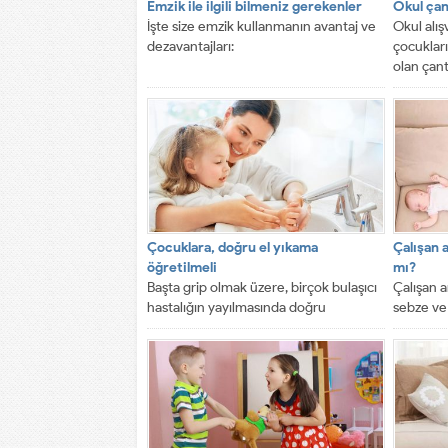
Emzik ile ilgili bilmeniz gerekenler
Okul çan
İşte size emzik kullanmanın avantaj ve
Okul alış
dezavantajları:
çocuklar
olan çant
çocukları
Çocuklara, doğru el yıkama
Çalışan 
öğretilmeli
mı?
Başta grip olmak üzere, birçok bulaşıcı
Çalışan a
hastalığın yayılmasında doğru
sebze ve 
yıkanmayan ellerin büyük rolü var.
beslendikl