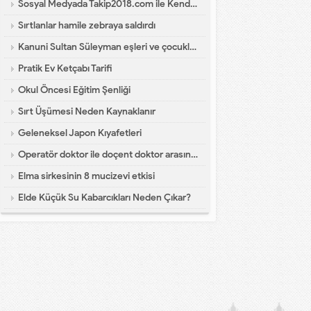
Sosyal Medyada Takip2018.com ile Kendi Dünyanı Yarat
Sırtlanlar hamile zebraya saldırdı
Kanuni Sultan Süleyman eşleri ve çocukları hakkında bilgi
Pratik Ev Ketçabı Tarifi
Okul Öncesi Eğitim Şenliği
Sırt Üşümesi Neden Kaynaklanır
Geleneksel Japon Kıyafetleri
Operatör doktor ile doçent doktor arasındaki fark?
Elma sirkesinin 8 mucizevi etkisi
Elde Küçük Su Kabarcıkları Neden Çıkar?