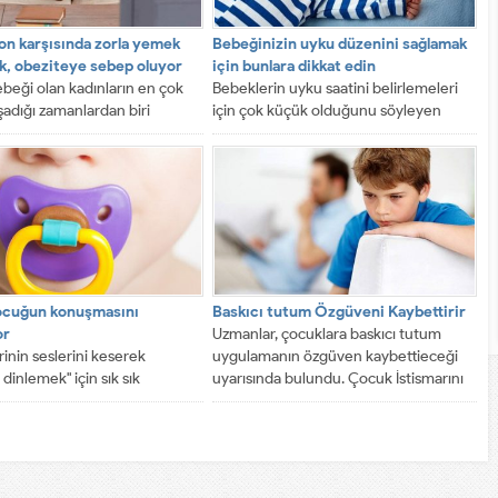
on karşısında zorla yemek
Bebeğinizin uyku düzenini sağlamak
, obeziteye sebep oluyor
için bunlara dikkat edin
beği olan kadınların en çok
Bebeklerin uyku saatini belirlemeleri
şadığı zamanlardan biri
için çok küçük olduğunu söyleyen
saatleridir.
Amerikan Ulusal Tıp Kütüphanesi
uzmanları, bebeğiniz...
ocuğun konuşmasını
Baskıcı tutum Özgüveni Kaybettirir
or
Uzmanlar, çocuklara baskıcı tutum
inin seslerini keserek
uygulamanın özgüven kaybettieceği
 dinlemek" için sık sık
uyarısında bulundu. Çocuk İstismarını
a emzik veren anneler, aslında
ve İhmalini Önleme Derneği...
llerinin...