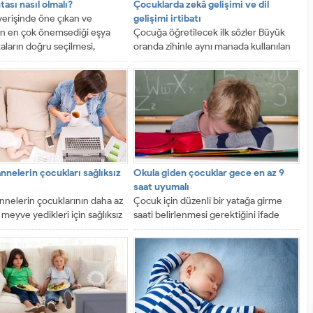
tası nasıl olmalı?
Çocuklarda zekâ gelişimi ve dil
verişinde öne çıkan ve
gelişimi irtibatı
ın en çok önemsediği eşya
Çocuğa öğretilecek ilk sözler Büyük
aların doğru seçilmesi,
oranda zihinle aynı manada kullanılan
n...
‘zekâ’ için kesin bir tarif...
annelerin çocukları sağlıksız
Okula giden çocuklar gece en az 9
saat uyumalı
nnelerin çocuklarının daha az
Çocuk için düzenli bir yatağa girme
meyve yedikleri için sağlıksız
saati belirlenmesi gerektiğini ifade
eri belirtiliyor.
eden Paksoy şu tavsiyelerde bulundu: