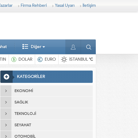
azarlar
Firma Rehberi
Yasal Uyarı
İletişim
ahat
Diğer
TIN
DOLAR
EURO
İSTANBUL
°C
KATEGORİLER
EKONOMI
SAĞLIK
TEKNOLOJI
SEYAHAT
OTOMOBIL