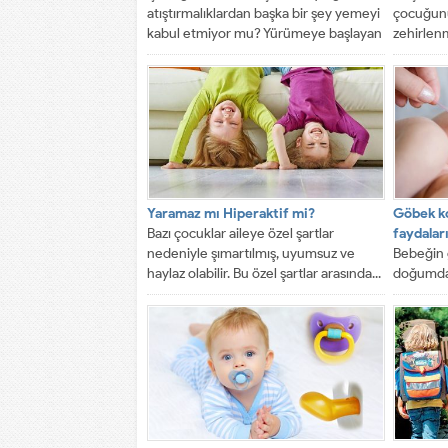
atıştırmalıklardan başka bir şey yemeyi
çocuğunu
kabul etmiyor mu? Yürümeye başlayan
zehirlen
çocuğunuz...
aylarında.
Yaramaz mı Hiperaktif mi?
Göbek k
Bazı çocuklar aileye özel şartlar
faydalar
nedeniyle şımartılmış, uyumsuz ve
Bebeğin
haylaz olabilir. Bu özel şartlar arasında...
doğumdan
kesilmes
enfeksiy