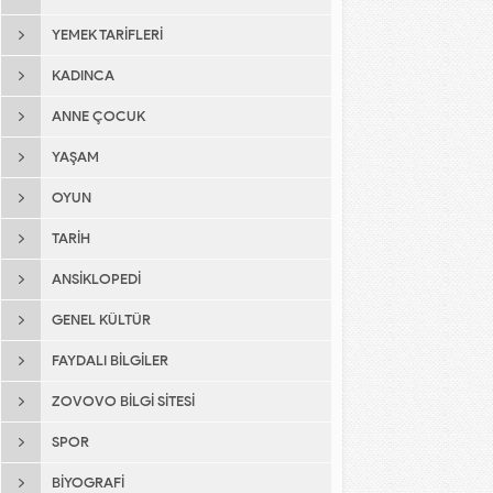
YEMEK TARIFLERI
KADINCA
ANNE ÇOCUK
YAŞAM
OYUN
TARIH
ANSIKLOPEDI
GENEL KÜLTÜR
FAYDALI BILGILER
ZOVOVO BILGI SITESI
SPOR
BIYOGRAFI