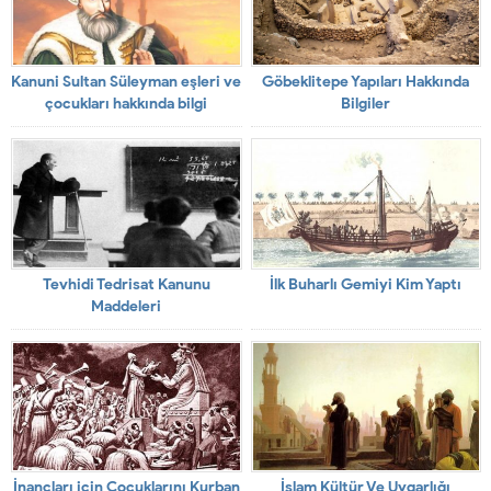
Kanuni Sultan Süleyman eşleri ve
Göbeklitepe Yapıları Hakkında
çocukları hakkında bilgi
Bilgiler
Tevhidi Tedrisat Kanunu
İlk Buharlı Gemiyi Kim Yaptı
Maddeleri
İnançları için Çocuklarını Kurban
İslam Kültür Ve Uygarlığı