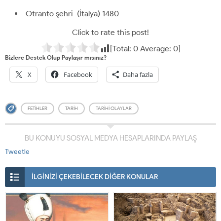
Otranto şehri (İtalya) 1480
Click to rate this post!
[Total:
0
Average:
0
]
Bizlere Destek Olup Paylaşır mısınız?
X
Facebook
Daha fazla
FETIHLER
TARIH
TARIHI OLAYLAR
BU KONUYU SOSYAL MEDYA HESAPLARINDA PAYLAŞ
Tweetle
İLGİNİZİ ÇEKEBİLECEK DİĞER KONULAR