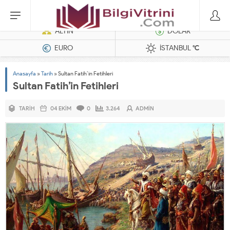
Dizel Jeneratörler
ALTIN
DOLAR
EURO
İSTANBUL
°C
Anasayfa
»
Tarih
»
Sultan Fatih’in Fetihleri
Sultan Fatih’in Fetihleri
TARIH
04 EKIM
0
3.264
ADMIN