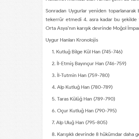
Sonradan Uygurlar yeniden toparlanarak bi
tekerrür etmedi 4. asra kadar bu şekilde y
Orta Asya’nın karışık devrinde Moğol İmpara
Uygur Hanları Kronolojis
Kutluğ Bilge Kül Han (745-746)
İl-Etmiş Bayınçur Han (746-759)
İl-Tutmin Han (759-780)
Alp Kutluğ Han (780-789)
Taras Külüğ Han (789-790)
Oçur Kutluğ Han (790-795)
Alp Uluğ Han (795-805)
Karışıklı devrinde 8 hükümdar daha ge