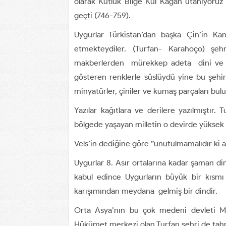
olarak Kutluk Bilge Kül Kağan utanıyoruz
geçti (746-759).
Uygurlar Türkistan’dan başka Çin’in Kan
etmekteydiler. (Turfan- Karahoço) şe
makberlerden mürekkep adeta dini ve mu
gösteren renklerle süslüydü yine bu şehird
minyatürler, çiniler ve kumaş parçaları bul
Yazılar kağıtlara ve derilere yazılmıştır.
bölgede yaşayan milletin o devirde yüksek
Vels’in dediğine göre ”unutulmamalıdır ki 
Uygurlar 8. Asır ortalarına kadar şaman di
kabul edince Uygurların büyük bir kısmı
karışımından meydana gelmiş bir dindir.
Orta Asya’nın bu çok medeni devleti Mila
Hükümet merkezi olan Turfan şehri de tahri