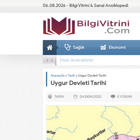
06.08.2026 - Bilgi Vitrini & Sanal Ansiklopedi
Sağlık
Ekonomi
Dizel Jeneratörler
Anasayfa
»
Tarih
»
Uygur Devleti Tarihi
Uygur Devleti Tarihi
TARIH
04 EKIM
2020
0
YORUM