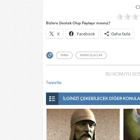
Cl
Bizlere Destek Olup Paylaşır mısınız?
X
Facebook
Daha fazla
TARIH
TARIHI OLAYLAR
BU KONUYU SOS
Tweetle
İLGİNİZİ ÇEKEBİLECEK DİĞER KONUL