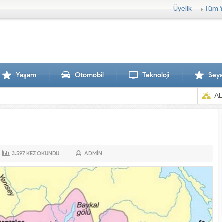
Üyelik
Tüm Y
Yaşam
Otomobil
Teknoloji
Sey
AL
3.597
KEZ OKUNDU
ADMIN
Sırtlanlar hamile zebraya saldırdı