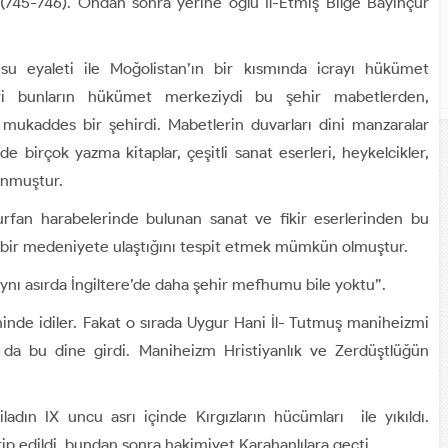
 (745-746). Ondan sonra yerine oğlu İl-Etmiş Bilge Bayınçur
su eyaleti ile Moğolistan’ın bir kısmında icrayı hükümet
hri bunların hükümet merkeziydi bu şehir mabetlerden,
kaddes bir şehirdi. Mabetlerin duvarları dini manzaralar
e birçok yazma kitaplar, çeşitli sanat eserleri, heykelcikler,
unmuştur.
 Turfan harabelerinde bulunan sanat ve fikir eserlerinden bu
 bir medeniyete ulaştığını tespit etmek mümkün olmuştur.
aynı asırda İngiltere’de daha şehir mefhumu bile yoktu”.
ninde idiler. Fakat o sırada Uygur Hani İl- Tutmuş maniheizmi
 da bu dine girdi. Maniheizm Hristiyanlık ve Zerdüştlüğün
dın IX uncu asrı içinde Kırgızların hücümları ile yıkıldı.
p edildi, bundan sonra hakimiyet Karahanlılara geçti.