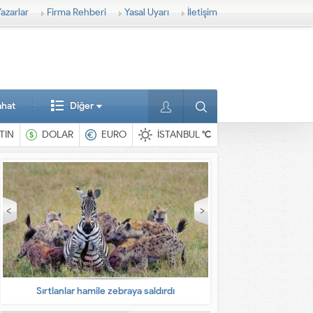
azarlar
Firma Rehberi
Yasal Uyarı
İletişim
ahat
Diğer
TIN
DOLAR
EURO
İSTANBUL
°C
En ilginç hayvanlar
Babaların