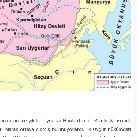
ücümları ile yıkıldı. Uygurlar Hunlardan dı. Miladın 8. asrında
eti olarak ortaya çıkmış bulunuyorlardı. İlk Uygur hükümdarı