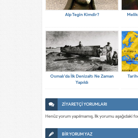
Alp Tegin Kimdir?
Melik
Osmalı’da İlk Denizaltı Ne Zaman
Tarih
Yapıldı
ZİYARETÇİ YORUMLARI
Henüz yorum yapılmamış. İlk yorumu aşağıdaki form a
BİR YORUM YAZ