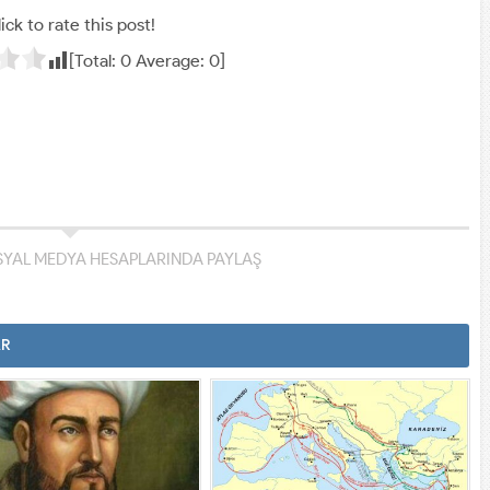
ick to rate this post!
[Total:
0
Average:
0
]
YAL MEDYA HESAPLARINDA PAYLAŞ
AR