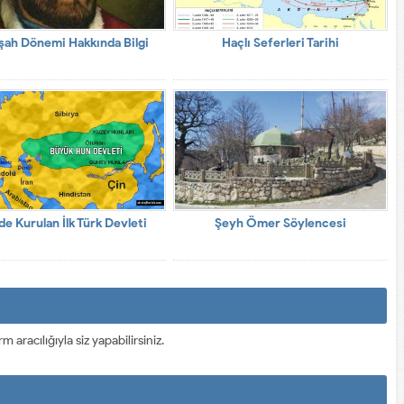
şah Dönemi Hakkında Bilgi
Haçlı Seferleri Tarihi
de Kurulan İlk Türk Devleti
Şeyh Ömer Söylencesi
racılığıyla siz yapabilirsiniz.