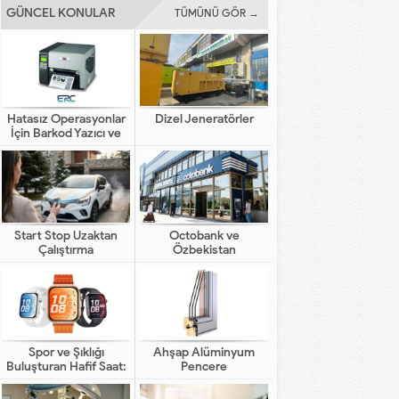
GÜNCEL KONULAR
TÜMÜNÜ GÖR →
Hatasız Operasyonlar
Dizel Jeneratörler
İçin Barkod Yazıcı ve
Otomasyon Sistemleri
Start Stop Uzaktan
Octobank ve
Çalıştırma
Özbekistan
Bankalarının Dijital
Finansal Altyapının
Gelişimindeki Yeni Rolü
Spor ve Şıklığı
Ahşap Alüminyum
Buluşturan Hafif Saat:
Pencere
HUAWEI WATCH FIT 5
Pro