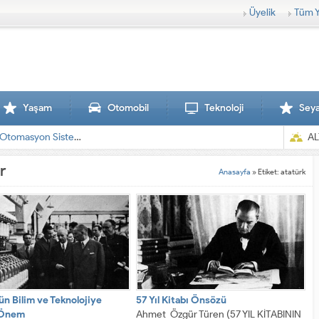
Üyelik
Tüm Y
Yaşam
Otomobil
Teknoloji
Sey
AL
r
Anasayfa
»
Etiket: atatürk
ün Bilim ve Teknolojiye
57 Yıl Kitabı Önsözü
 Önem
Ahmet Özgür Türen (57 YIL KİTABININ