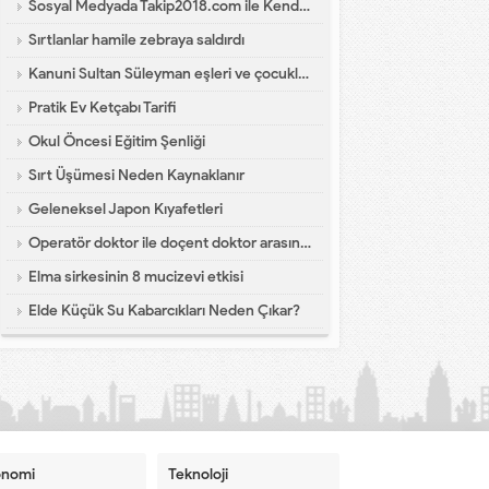
Sosyal Medyada Takip2018.com ile Kendi Dünyanı Yarat
Sırtlanlar hamile zebraya saldırdı
Kanuni Sultan Süleyman eşleri ve çocukları hakkında bilgi
Pratik Ev Ketçabı Tarifi
Okul Öncesi Eğitim Şenliği
Sırt Üşümesi Neden Kaynaklanır
Geleneksel Japon Kıyafetleri
Operatör doktor ile doçent doktor arasındaki fark?
Elma sirkesinin 8 mucizevi etkisi
Elde Küçük Su Kabarcıkları Neden Çıkar?
onomi
Teknoloji