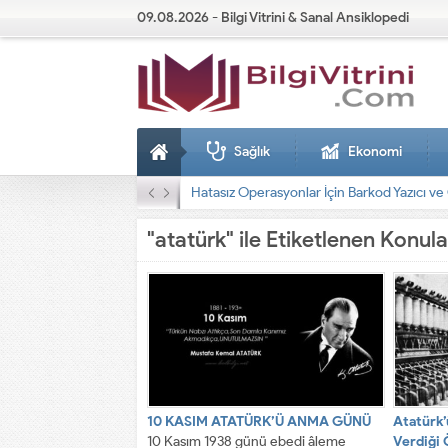
09.08.2026 - Bilgi Vitrini & Sanal Ansiklopedi
Sağlık
Ekonomi
Dizel Jeneratörler
"atatürk" ile Etiketlenen Konula
10 KASIM ATATÜRK’Ü ANMA GÜNÜ
Atatürk’
10 Kasım 1938 günü ebedi âleme
Verdiği