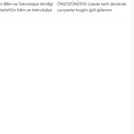
n Bilim ve Teknolojiye Verdiği
ÖNSÖZÜNDEN) Lisede tarih dersinde
atürk’ün bilim ve teknolojiye
uyuyanlar bugün gizli gizlenen
nem kısa bilgi, Atatürk’ün...
gizlenmiş...