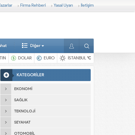
azarlar
Firma Rehberi
Yasal Uyarı
İletişim
ahat
Diğer
TIN
DOLAR
EURO
İSTANBUL
°C
KATEGORİLER
EKONOMI
SAĞLIK
TEKNOLOJI
SEYAHAT
OTOMOBIL