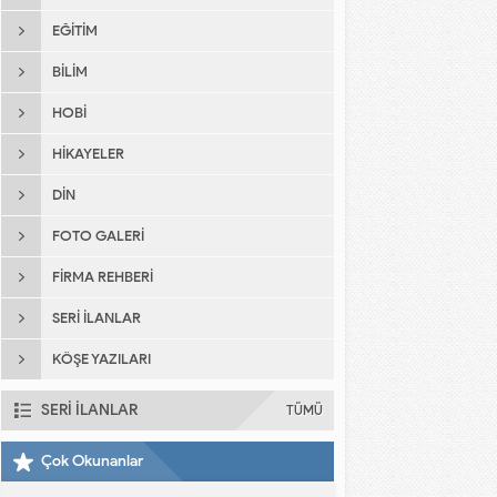
EĞITIM
BILIM
HOBI
HIKAYELER
DIN
FOTO GALERI
FIRMA REHBERI
SERI İLANLAR
KÖŞE YAZILARI
SERİ İLANLAR
TÜMÜ
Çok Okunanlar