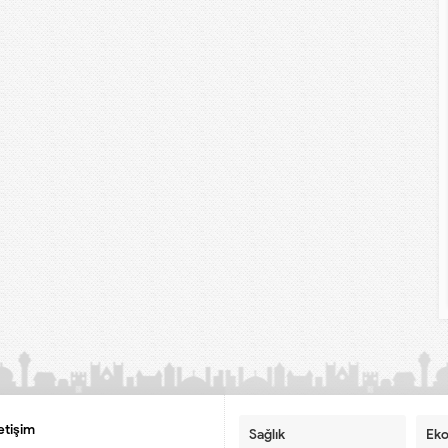
letişim
Sağlık
Ek