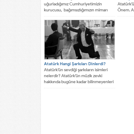
uğurladığımız Cumhuriyetimizin
Atatürk’ü
kurucusu, bağımsızlığımızın mimarı
Önem. At
Gazi Mustafa Kemal Atatürk’ü,...
verdiği ö
Atatürk Hangi Şarkıları Dinlerdi?
Atatürk’ün sevdiği şarkıların isimleri
nelerdir? Atatürk’ün müzik zevki
hakkında bugüne kadar bilinmeyenleri
bu yazıda siz...