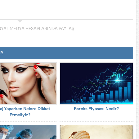
YAL MEDYA HESAPLARINDA PAYLAŞ
AR
aj Yaparken Nelere Dikkat
Foreks Piyasası Nedir?
Etmeliyiz?