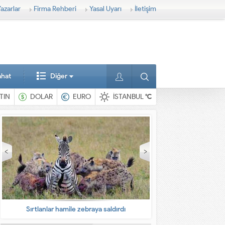
azarlar
Firma Rehberi
Yasal Uyarı
İletişim
ahat
Diğer
TIN
DOLAR
EURO
İSTANBUL
°C
En ilginç hayvanlar
Babalarına bıra