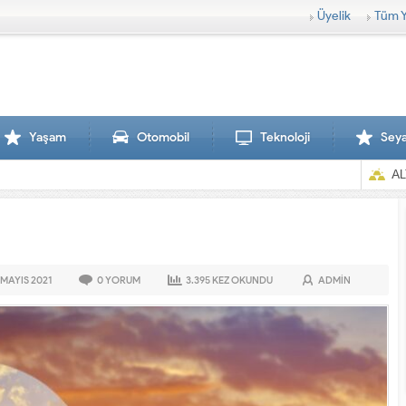
Üyelik
Tüm Y
Yaşam
Otomobil
Teknoloji
Sey
AL
 MAYIS
2021
0
YORUM
3.395
KEZ OKUNDU
ADMIN
Sırtlanlar hamile zebraya saldırdı