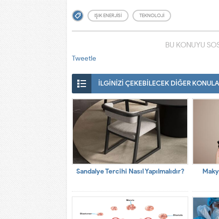
IŞIK ENERJISI
TEKNOLOJI
BU KONUYU SOS
Tweetle
İLGİNİZİ ÇEKEBİLECEK DİĞER KONUL
Sandalye Tercihi Nasıl Yapılmalıdır?
Maky