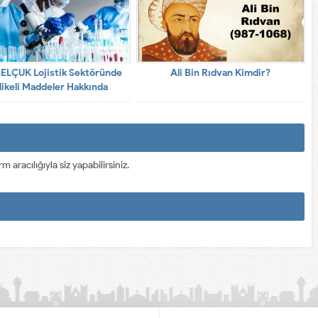
ELÇUK Lojistik Sektöründe
Ali Bin Rıdvan Kimdir?
likeli Maddeler Hakkında
çıklamalarda Bulundu
racılığıyla siz yapabilirsiniz.