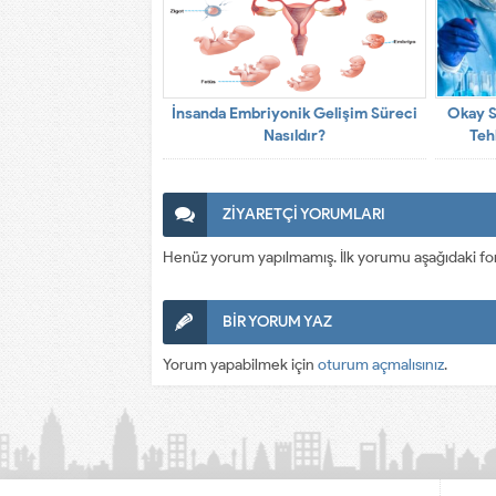
İnsanda Embriyonik Gelişim Süreci
Okay S
Nasıldır?
Teh
A
ZİYARETÇİ YORUMLARI
Henüz yorum yapılmamış. İlk yorumu aşağıdaki form a
BİR YORUM YAZ
Yorum yapabilmek için
oturum açmalısınız
.