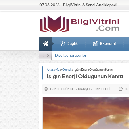
07.08.2026 - Bilgi Vitrini & Sanal Ansiklopedi
Sağlık
Ekonomi
Dizel Jeneratörler
Anasayfa
»
Genel
»
Işığın Enerji Olduğunun Kanıtı
Işığın Enerji Olduğunun Kanıtı
GENEL
/
GÜNCEL
/
MANŞET
/
TEKNOLOJI
09