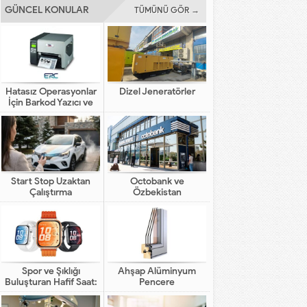
GÜNCEL KONULAR
TÜMÜNÜ GÖR →
Hatasız Operasyonlar
Dizel Jeneratörler
İçin Barkod Yazıcı ve
Otomasyon Sistemleri
Start Stop Uzaktan
Octobank ve
Çalıştırma
Özbekistan
Bankalarının Dijital
Finansal Altyapının
Gelişimindeki Yeni Rolü
Spor ve Şıklığı
Ahşap Alüminyum
Buluşturan Hafif Saat:
Pencere
HUAWEI WATCH FIT 5
Pro