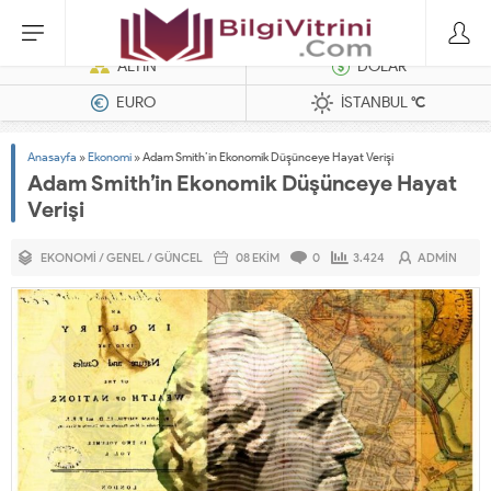
Dizel Jeneratörler
ALTIN
DOLAR
EURO
İSTANBUL
°C
Anasayfa
»
Ekonomi
»
Adam Smith’in Ekonomik Düşünceye Hayat Verişi
Adam Smith’in Ekonomik Düşünceye Hayat
Verişi
EKONOMI
/
GENEL
/
GÜNCEL
08 EKIM
0
3.424
ADMIN