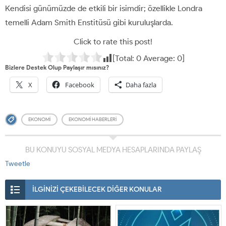
Kendisi günümüzde de etkili bir isimdir; özellikle Londra
temelli Adam Smith Enstitüsü gibi kuruluşlarda.
Click to rate this post!
[Total:
0
Average:
0
]
Bizlere Destek Olup Paylaşır mısınız?
X
Facebook
Daha fazla
EKONOMI
EKONOMI HABERLERI
BU KONUYU SOSYAL MEDYA HESAPLARINDA PAYLAŞ
Tweetle
İLGİNİZİ ÇEKEBİLECEK DİĞER KONULAR