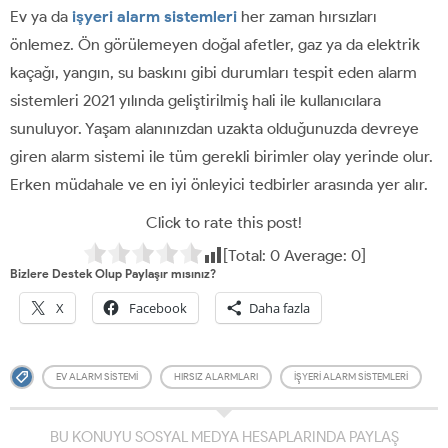
Ev ya da
işyeri alarm sistemleri
her zaman hırsızları
önlemez. Ön görülemeyen doğal afetler, gaz ya da elektrik
kaçağı, yangın, su baskını gibi durumları tespit eden alarm
sistemleri 2021 yılında geliştirilmiş hali ile kullanıcılara
sunuluyor. Yaşam alanınızdan uzakta olduğunuzda devreye
giren alarm sistemi ile tüm gerekli birimler olay yerinde olur.
Erken müdahale ve en iyi önleyici tedbirler arasında yer alır.
Click to rate this post!
[Total:
0
Average:
0
]
Bizlere Destek Olup Paylaşır mısınız?
X
Facebook
Daha fazla
EV ALARM SISTEMI
HIRSIZ ALARMLARI
IŞYERI ALARM SISTEMLERI
BU KONUYU SOSYAL MEDYA HESAPLARINDA PAYLAŞ