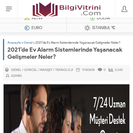
Dizel Jeneratörler
ALTIN
DOLAR
EURO
İSTANBUL
°C
Anasayfa
»
Genel
»
2021’de Ev Alarm Sistemlerinde Yaşanacak Gelişmeler Neler?
2021’de Ev Alarm Sistemlerinde Yaşanacak
Gelişmeler Neler?
GENEL
/
GÜNCEL
/
MANŞET
/
TEKNOLOJI
11 NISAN
0
3.245
ADMIN