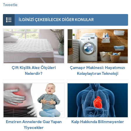
Tweetle
İLGİNİZİ ÇEKEBİLECEK DİĞER KONULAR
Çift Kişilik Alez Ölçüleri
Çamaşır Makinesi: Hayatımızı
Nelerdir?
Kolaylaştıran Teknoloji
Emziren Annelerde Gaz Yapan
Kalp Hakkında Bilinmeyenler
Yiyecekler