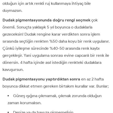
olduğun için artık renkli ruj kullanmaya ihtiyaç bile
duymazsın.
Dudak pigmentasyonunda doğru rengi seçmek
çok
önemli. Sonuçta yaklaşık 5 yıl boyunca o dudaklarla
gezeceksin! Dudak rengine karar verdikten sonra işlem
sırasında seçtiğin renkten %50 daha koyu bir renk uygulanır.
Çünkü iyileşme sürecinde %40-50 arasında renk kaybı
gerçekleşir. Yani uygulama sonrası evine capcanlı bir renk ile
dönersin. 4 hafta içinde asıl istediğin renkteki dudaklara
kavuşursun.
Dudak pigmentasyonu yaptırdıktan sonra
en az 2 hafta
boyunca dikkat etmen gereken birtakım kurallar var. Bunlar;
Güneş ışığına çıkmamalı, çıkmak zorunda olduğun
zaman korumalısın.
Denize ya da havuza girmemelisin.