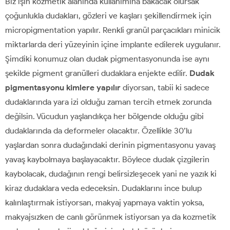
Biz işin kozmetik alanında kullanımına bakacak olursak
çoğunlukla dudakları, gözleri ve kaşları şekillendirmek için
micropigmentation yapılır. Renkli granül parçacıkları minicik
miktarlarda deri yüzeyinin içine implante edilerek uygulanır.
Şimdiki konumuz olan dudak pigmentasyonunda ise aynı
şekilde pigment granülleri dudaklara enjekte edilir.
Dudak
pigmentasyonu kimlere yapılır
diyorsan, tabii ki sadece
dudaklarında yara izi olduğu zaman tercih etmek zorunda
değilsin. Vücudun yaşlandıkça her bölgende olduğu gibi
dudaklarında da deformeler olacaktır. Özellikle 30’lu
yaşlardan sonra dudağındaki derinin pigmentasyonu yavaş
yavaş kaybolmaya başlayacaktır. Böylece dudak çizgilerin
kaybolacak, dudağının rengi belirsizleşecek yani ne yazık ki
kiraz dudaklara veda edeceksin. Dudaklarını ince bulup
kalınlaştırmak istiyorsan, makyaj yapmaya vaktin yoksa,
makyajsızken de canlı görünmek istiyorsan ya da kozmetik