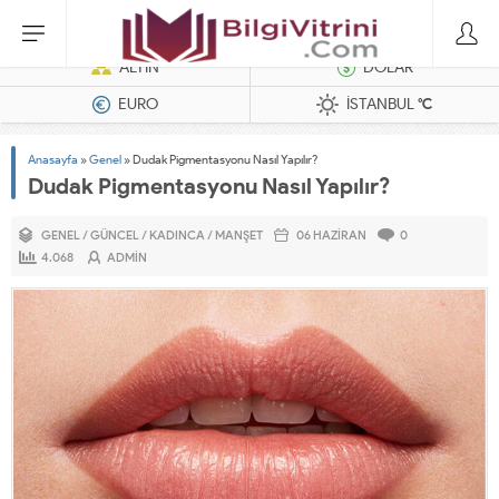
Dizel Jeneratörler
ALTIN
DOLAR
EURO
İSTANBUL
°C
Anasayfa
»
Genel
»
Dudak Pigmentasyonu Nasıl Yapılır?
Dudak Pigmentasyonu Nasıl Yapılır?
GENEL
/
GÜNCEL
/
KADINCA
/
MANŞET
06 HAZIRAN
0
4.068
ADMIN