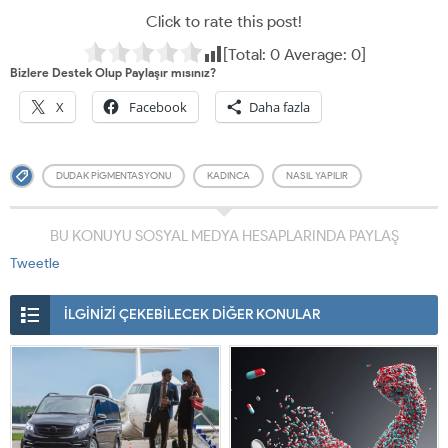
Click to rate this post!
[Total:
0
Average:
0
]
Bizlere Destek Olup Paylaşır mısınız?
X
Facebook
Daha fazla
DUDAK PIGMENTASYONU
KADINCA
NASIL YAPILIR
BU KONUYU SOSYAL MEDYA HESAPLARINDA PAYLAŞ
Tweetle
İLGİNİZİ ÇEKEBİLECEK DİĞER KONULAR