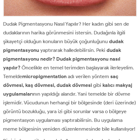
Dudak Pigmentasyonu Nasıl Yapılır? Her kadın gibi sen de
dudaklarının harika görünmesini istersin. Dudağınla ilgili
şikayetçi olduğun konuların büyük çoğunluğunu
dudak
pigmentasyonu
yaptırarak halledebilirsin. Peki
dudak
pigmentasyonu nedir? Dudak pigmentasyonu nasıl
yapılır?
Öncelikle en temel terimden başlayarak ilerleyelim.
Temelde
micropigmentation
adı verilen yöntem
saç
dövmesi, kaş dövmesi, dudak dövmesi
gibi
kalıcı makyaj
uygulamaları
nın yapıldığı alandır. Yani temelde bir dövme
işlemidir. Vücudunun herhangi bir bölgesinde (deri üzerinde)
görüntü bozukluğu, yara izi gibi sorunlar varsa o bölgeye
pigmentasyon uygulaması yaptırabilirsin. Bu uygulama
meme bölgesinin yeniden düzenlenmesinde bile kullanılıyor!