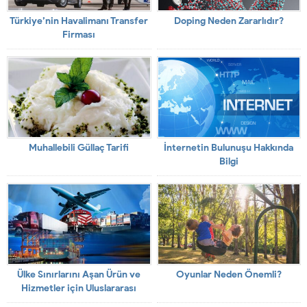
Türkiye’nin Havalimanı Transfer
Doping Neden Zararlıdır?
Firması
Muhallebili Güllaç Tarifi
İnternetin Bulunuşu Hakkında
Bilgi
Ülke Sınırlarını Aşan Ürün ve
Oyunlar Neden Önemli?
Hizmetler için Uluslararası
Lojistik