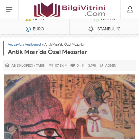
Dizel Jeneratörler
ALTIN
DOLAR
EURO
İSTANBUL
°C
Anasayfa
»
Ansiklopedi
»
Antik Mısır’da Özel Mezarlar
Antik Mısır’da Özel Mezarlar
ANSIKLOPEDI
/
TARIH
07 EKIM
0
3.198
ADMIN