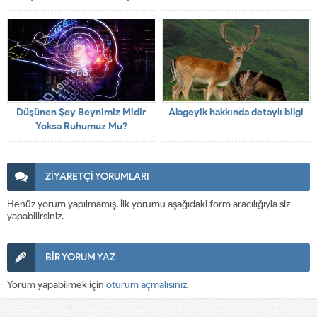
Düşünen Şey Beynimiz Midir
Alageyik hakkında detaylı bilgi
Yoksa Ruhumuz Mu?
ZİYARETÇİ YORUMLARI
Henüz yorum yapılmamış. İlk yorumu aşağıdaki form aracılığıyla siz
yapabilirsiniz.
BİR YORUM YAZ
Yorum yapabilmek için
oturum açmalısınız
.