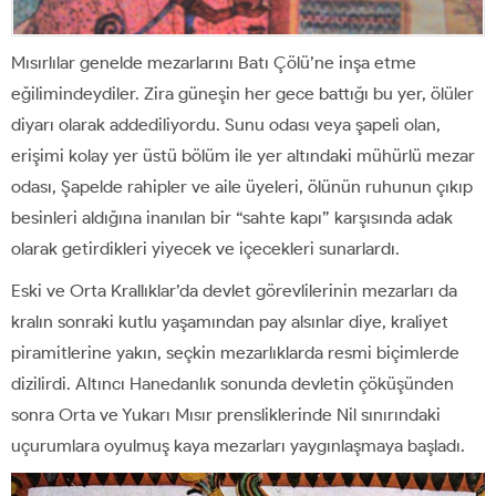
Mısırlılar genelde mezarlarını Batı Çölü’ne inşa etme
eğilimindeydiler. Zira güneşin her gece battığı bu yer, ölüler
diyarı olarak addediliyordu. Sunu odası veya şapeli olan,
erişimi kolay yer üstü bölüm ile yer altındaki mühürlü mezar
odası, Şapelde rahipler ve aile üyeleri, ölünün ruhunun çıkıp
besinleri aldığına inanılan bir “sahte kapı” karşısında adak
olarak getirdikleri yiyecek ve içecekleri sunarlardı.
Eski ve Orta Krallıklar’da devlet görevlilerinin mezarları da
kralın sonraki kutlu yaşamından pay alsınlar diye, kraliyet
piramitlerine yakın, seçkin mezarlıklarda resmi biçimlerde
dizilirdi. Altıncı Hanedanlık sonunda devletin çöküşünden
sonra Orta ve Yukarı Mısır prensliklerinde Nil sınırındaki
uçurumlara oyulmuş kaya mezarları yaygınlaşmaya başladı.