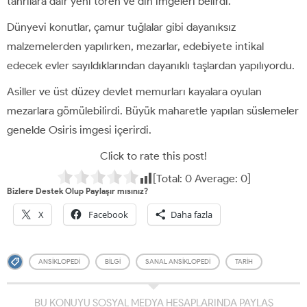
tanrılara dair yeni tören ve din imgeleri belirdi.
Dünyevi konutlar, çamur tuğlalar gibi dayanıksız
malzemelerden yapılırken, mezarlar, edebiyete intikal
edecek evler sayıldıklarından dayanıklı taşlardan yapılıyordu.
Asiller ve üst düzey devlet memurları kayalara oyulan
mezarlara gömülebilirdi. Büyük maharetle yapılan süslemeler
genelde Osiris imgesi içerirdi.
Click to rate this post!
[Total:
0
Average:
0
]
Bizlere Destek Olup Paylaşır mısınız?
X
Facebook
Daha fazla
ANSIKLOPEDI
BILGI
SANAL ANSIKLOPEDI
TARIH
BU KONUYU SOSYAL MEDYA HESAPLARINDA PAYLAŞ