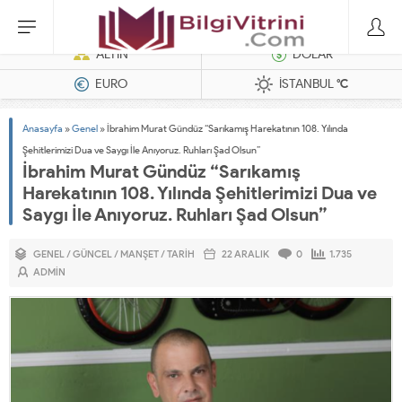
Dizel Jeneratörler
ALTIN
DOLAR
EURO
İSTANBUL
°C
Anasayfa
»
Genel
»
İbrahim Murat Gündüz “Sarıkamış Harekatının 108. Yılında
Şehitlerimizi Dua ve Saygı İle Anıyoruz. Ruhları Şad Olsun”
İbrahim Murat Gündüz “Sarıkamış
Harekatının 108. Yılında Şehitlerimizi Dua ve
Saygı İle Anıyoruz. Ruhları Şad Olsun”
GENEL
/
GÜNCEL
/
MANŞET
/
TARIH
22 ARALIK
0
1.735
ADMIN