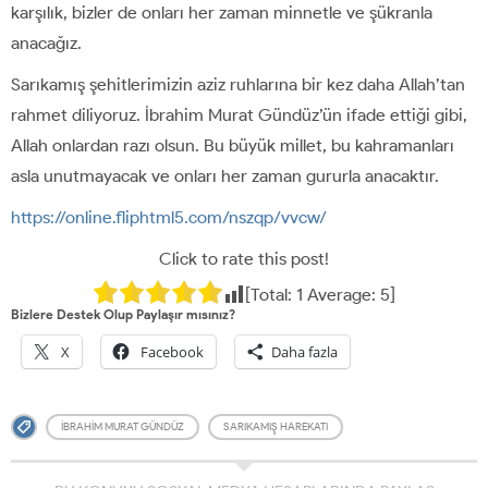
karşılık, bizler de onları her zaman minnetle ve şükranla
anacağız.
Sarıkamış şehitlerimizin aziz ruhlarına bir kez daha Allah’tan
rahmet diliyoruz. İbrahim Murat Gündüz’ün ifade ettiği gibi,
Allah onlardan razı olsun. Bu büyük millet, bu kahramanları
asla unutmayacak ve onları her zaman gururla anacaktır.
https://online.fliphtml5.com/nszqp/vvcw/
Click to rate this post!
[Total:
1
Average:
5
]
Bizlere Destek Olup Paylaşır mısınız?
X
Facebook
Daha fazla
İBRAHIM MURAT GÜNDÜZ
SARIKAMIŞ HAREKATI