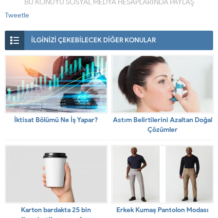
BU KONUYU SOSYAL MEDYA HESAPLARINDA PAYLAŞ
Tweetle
İLGİNİZİ ÇEKEBİLECEK DİĞER KONULAR
İktisat Bölümü Ne İş Yapar?
Astım Belirtilerini Azaltan Doğal
Çözümler
Karton bardakta 25 bin
Erkek Kumaş Pantolon Modası