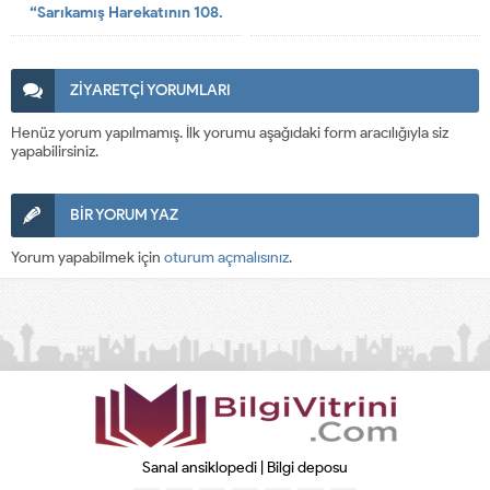
“Sarıkamış Harekatının 108.
Yılında Şehitlerimizi Dua ve
Saygı İle Anıyoruz. Ruhları Şad
Olsun”
ZİYARETÇİ YORUMLARI
Henüz yorum yapılmamış. İlk yorumu aşağıdaki form aracılığıyla siz
yapabilirsiniz.
BİR YORUM YAZ
Yorum yapabilmek için
oturum açmalısınız
.
Sanal ansiklopedi | Bilgi deposu