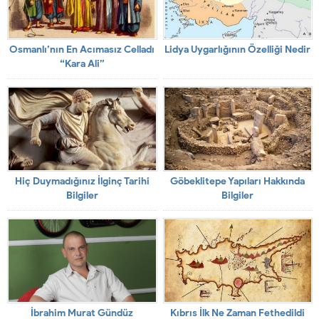
Osmanlı’nın En Acımasız Celladı
Lidya Uygarlığının Özelliği Nedir
“Kara Ali”
Hiç Duymadığınız İlginç Tarihi
Göbeklitepe Yapıları Hakkında
Bilgiler
Bilgiler
İbrahim Murat Gündüz
Kıbrıs İlk Ne Zaman Fethedildi