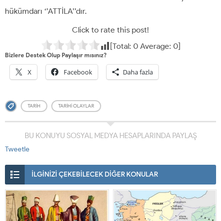
hükümdarı ‘’ATTİLA’’dır.
Click to rate this post!
[Total:
0
Average:
0
]
Bizlere Destek Olup Paylaşır mısınız?
X
Facebook
Daha fazla
TARIH
TARIHI OLAYLAR
BU KONUYU SOSYAL MEDYA HESAPLARINDA PAYLAŞ
Tweetle
İLGİNİZİ ÇEKEBİLECEK DİĞER KONULAR