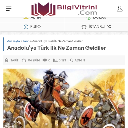
Dizel Jeneratörler
ALTIN
DOLAR
EURO
İSTANBUL
°C
Anasayfa
»
Tarih
»
Anadolu’ya Türk İlk Ne Zaman Geldiler
Anadolu’ya Türk İlk Ne Zaman Geldiler
TARIH
04 EKIM
0
3.123
ADMIN