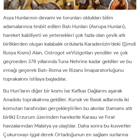
Asya Hunlarının devamı ve torunları oldukları bilim
adamalarınca tesbit edilen Batı Hunları (Avrupa Hunları),
hareket kabiliyeti ve yetenekleri çok fazla olan çevik atlı
birliklerden oluşan kalabalık ordularla Karadenizin‘deki (Şimdi
Rusya Kısmı) Alan, Ostrogot veVizigotları yendiler ve çok
geçmeden 378 yıllarında Tuna Nehrine kadar geldiler ve bu
ırmağı geçerek Batı-Roma ve Bizans İmaparatorluğunu
toprakalrını istilaya başladılar.
Bu Hun’ların diğer bir kısmı ise Kafkas Dağlarını aşarak
Anadolu toprakalrına geldiler. Kursık ve Basık adlarında iki
komutan tarafından gerçekleştirilen bu akınlar (tamamı atlı
birlik) Erzurum üzerinden hareketle Karasu ve Fırat
havzalarından Malatya ya ulaştılar. Daha sonra bu kuvvetler
Çukurovayı işgal derek Ortadoğunun en sağlam surlarına