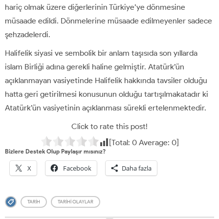
hariç olmak üzere diğerlerinin Türkiye’ye dönmesine
müsaade edildi. Dönmelerine müsaade edilmeyenler sadece
şehzadelerdi.
Halifelik siyasi ve sembolik bir anlam taşısıda son yıllarda
islam Birliği adına gerekli haline gelmiştir. Atatürk’ün
açıklanmayan vasiyetinde Halifelik hakkında tavsiler olduğu
hatta geri getirilmesi konusunun olduğu tartışılmakatadır ki
Atatürk’ün vasiyetinin açıklanması sürekli ertelenmektedir.
Click to rate this post!
[Total:
0
Average:
0
]
Bizlere Destek Olup Paylaşır mısınız?
X
Facebook
Daha fazla
TARIH
TARIHI OLAYLAR