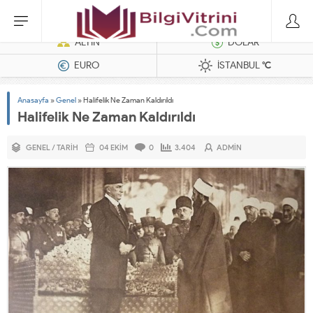
Dizel Jeneratörler
ALTIN
DOLAR
EURO
İSTANBUL
°C
Anasayfa
»
Genel
»
Halifelik Ne Zaman Kaldırıldı
Halifelik Ne Zaman Kaldırıldı
GENEL
/
TARIH
04 EKIM
0
3.404
ADMIN