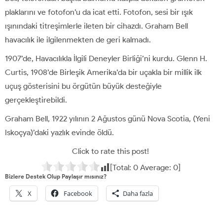
plaklarını ve fotofon’u da icat etti. Fotofon, sesi bir ışık
ışınındaki titreşimlerle ileten bir cihazdı. Graham Bell
havacılık ile ilgilenmekten de geri kalmadı.
1907’de, Havacılıkla İlgili Deneyler Birliği’ni kurdu. Glenn H.
Curtis, 1908’de Birleşik Amerika’da bir uçakla bir millik ilk
uçuş gösterisini bu örgütün büyük desteğiyle
gerçekleştirebildi.
Graham Bell, 1922 yılının 2 Ağustos günü Nova Scotia, (Yeni
Iskoçya)’daki yazlık evinde öldü.
Click to rate this post!
[Total:
0
Average:
0
]
Bizlere Destek Olup Paylaşır mısınız?
X
Facebook
Daha fazla