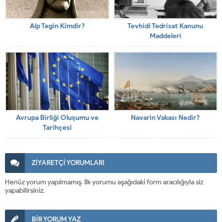
Alp Tegin Kimdir?
Tevhidi Tedrisat Kanunu
Maddeleri
Avrupa Birliği Oluşumu ve
Navarin Vakası Nedir?
Tarihçesi
ZİYARETÇİ YORUMLARI
Henüz yorum yapılmamış. İlk yorumu aşağıdaki form aracılığıyla siz
yapabilirsiniz.
BİR YORUM YAZ