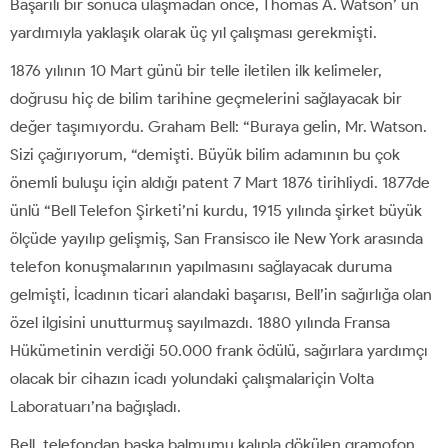
Başarılı bir sonuca ulaşmadan önce, Thomas A. Watson’ un
yardımıyla yaklaşık olarak üç yıl çalışması gerekmişti.
1876 yılının 10 Mart günü bir telle iletilen ilk kelimeler,
doğrusu hiç de bilim tarihine geçmelerini sağlayacak bir
değer taşımıyordu. Graham Bell: “Buraya gelin, Mr. Watson.
Sizi çağırıyorum, “demişti. Büyük bilim adamının bu çok
önemli buluşu için aldığı patent 7 Mart 1876 tirihliydi. 1877de
ünlü “Bell Telefon Şirketi’ni kurdu, 1915 yılında şirket büyük
ölçüde yayılıp gelişmiş, San Fransisco ile New York arasında
telefon konuşmalarının yapılmasını sağlayacak duruma
gelmişti, İcadının ticari alandaki başarısı, Bell’in sağırlığa olan
özel ilgisini unutturmuş sayılmazdı. 1880 yılında Fransa
Hükümetinin verdiği 50.000 frank ödülü, sağırlara yardımçı
olacak bir cihazın icadı yolundaki çalışmalariçin Volta
Laboratuarı’na bağışladı.
Bell, telefondan başka balmumu kalıpla dökülen gramofon