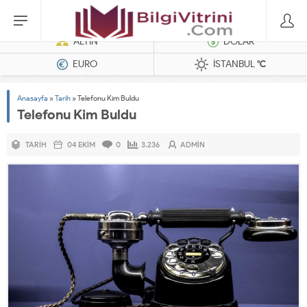
Dizel Jeneratörler
ALTIN
DOLAR
EURO
İSTANBUL
°C
Anasayfa
»
Tarih
»
Telefonu Kim Buldu
Telefonu Kim Buldu
TARIH
04 EKIM
0
3.236
ADMIN