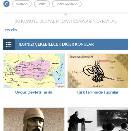
ICATLAR
TARIH
TARIHI OLAYLAR
BU KONUYU SOSYAL MEDYA HESAPLARINDA PAYLAŞ
Tweetle
İLGİNİZİ ÇEKEBİLECEK DİĞER KONULAR
Uygur Devleti Tarihi
Türk Tarihinde Tuğralar