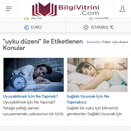
Hatasız Operasyonlar İçin Barkod Yazıcı ve Otomasyon Sistemleri
ALTIN
DOLAR
EURO
İSTANBUL
°C
"uyku düzeni" ile Etiketlenen
Anasayfa
»
Etiket: uyku düzeni
Konular
Uyuyabilmek İçin Ne Yapmalı?
Sağlıklı Uyumak İçin Ne
Uyuyabilmek İçin Ne Yapmalı?
Yapmalıyız
Yatağa yattığı zaman
Sağlıklı bir uyku için bilmemiz
uyuyamamak, uykusunun bir türlü
gerekenler Sağlıklı Uyumak İçin
gelmemesi birçok kişinin
Ne Yapmalıyız. İnsanlar genellikle
muzdarip...
geceleri 7-8...