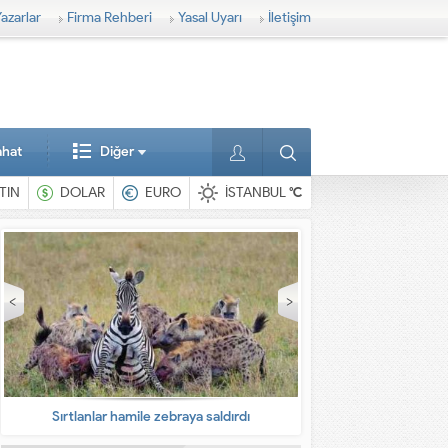
azarlar
Firma Rehberi
Yasal Uyarı
İletişim
ahat
Diğer
TIN
DOLAR
EURO
İSTANBUL
°C
Sırtlanlar hamile zebraya saldırdı
En ilginç 