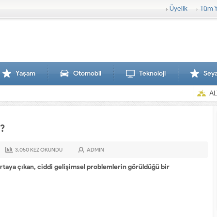
Üyelik
Tüm Y
Yaşam
Otomobil
Teknoloji
Sey
AL
r?
3.050
KEZ OKUNDU
ADMIN
taya çıkan, ciddi gelişimsel problemlerin görüldüğü bir