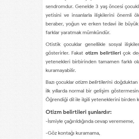
sendromdur. Genelde 3 yaş öncesi çocukla
yetisini ve insanlarla ilişkilerini öneml
beraber, yoğun ve erken tedavi ile büyük
farklar yaratmak mümkündür.
Otistik çocuklar genellikle sosyal ilişki
gösterirler. Fakat
otizm belirtileri
çok deği
yetenekleri birbirinden tamamen farklı olab
kuramayabilir.
Bazı çocuklar
otizm belirtileri
ni doğduktan k
ilk yıllarda normal bir gelişim göstermesi
Öğrendiği dil ile ilgili yeteneklerini birden 
Otizm belirtileri şunlardır:
-İsmiyle çağırıldığında cevap verememe,
-Göz kontağı kuramama,