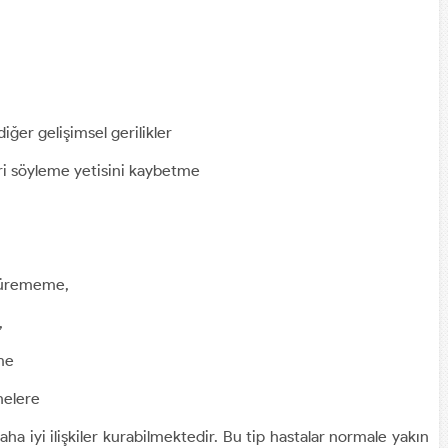
ğer gelişimsel gerilikler
ri söyleme yetisini kaybetme
rdürememe,
,
me
snelere
daha iyi ilişkiler kurabilmektedir. Bu tip hastalar normale yakın