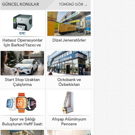
GÜNCEL KONULAR
TÜMÜNÜ GÖR →
Hatasız Operasyonlar
Dizel Jeneratörler
İçin Barkod Yazıcı ve
Otomasyon Sistemleri
Start Stop Uzaktan
Octobank ve
Çalıştırma
Özbekistan
Bankalarının Dijital
Finansal Altyapının
Gelişimindeki Yeni Rolü
Spor ve Şıklığı
Ahşap Alüminyum
Buluşturan Hafif Saat:
Pencere
HUAWEI WATCH FIT 5
Pro