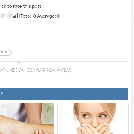
ick to rate this post!
[Total:
0
Average:
0
]
RLERI
YAL MEDYA HESAPLARINDA PAYLAŞ
AR