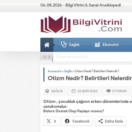
06.08.2026 - Bilgi Vitrini & Sanal Ansiklopedi
Sağlık
Ekonomi
Dizel Jeneratörler
Anasayfa
»
Sağlık
»
Otizm Nedir? Belirtileri Nelerdir?
Otizm Nedir? Belirtileri Nelerdi
SAĞLIK
02 EKIM
2020
0
YORUM
Otizm , çocukluk çağının erken dönemlerinde or
sendromdur.
Bizlere Destek Olup Paylaşır mısınız?
X
Facebook
Daha fazla