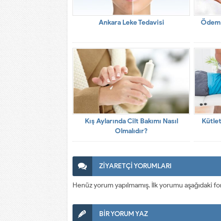
Ankara Leke Tedavisi
Ödem A
Kış Aylarında Cilt Bakımı Nasıl
Kütle
Olmalıdır?
ZİYARETÇİ YORUMLARI
Henüz yorum yapılmamış. İlk yorumu aşağıdaki form a
BİR YORUM YAZ