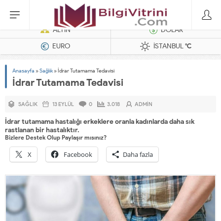
Dizel Jeneratörler
ALTIN
DOLAR
EURO
İSTANBUL
°C
Anasayfa
»
Sağlık
»
İdrar Tutamama Tedavisi
İdrar Tutamama Tedavisi
SAĞLIK
13 EYLÜL
0
3.018
ADMIN
İdrar tutamama hastalığı erkeklere oranla kadınlarda daha sık
rastlanan bir hastalıktır.
Bizlere Destek Olup Paylaşır mısınız?
X
Facebook
Daha fazla