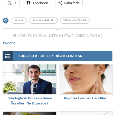
X
Facebook
Daha fazla
SAĞLIK
SAĞLIK HABERLERI
TEDAVI YÖNTEMLERI
BU KONUYU SOSYAL MEDYA HESAPLARINDA PAYLAŞ
Tweetle
İLGİNİZİ ÇEKEBİLECEK DİĞER KONULAR
Psikologların Bursa’da Seans
Anjin ve Görülen Belirtileri
Ücretleri Ne Düzeyde?