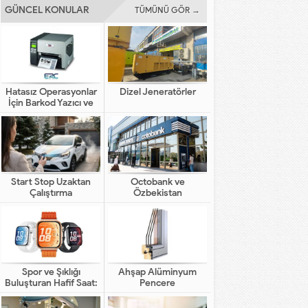
GÜNCEL KONULAR
TÜMÜNÜ GÖR →
Hatasız Operasyonlar
Dizel Jeneratörler
İçin Barkod Yazıcı ve
Otomasyon Sistemleri
Start Stop Uzaktan
Octobank ve
Çalıştırma
Özbekistan
Bankalarının Dijital
Finansal Altyapının
Gelişimindeki Yeni Rolü
Spor ve Şıklığı
Ahşap Alüminyum
Buluşturan Hafif Saat:
Pencere
HUAWEI WATCH FIT 5
Pro