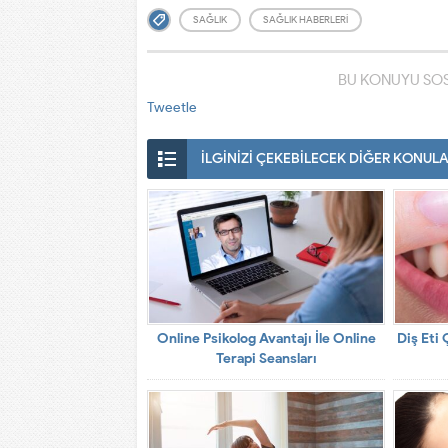
SAĞLIK
SAĞLIK HABERLERI
BU KONUYU SOS
Tweetle
İLGİNİZİ ÇEKEBİLECEK DİĞER KONUL
Online Psikolog Avantajı İle Online
Diş Eti 
Terapi Seansları