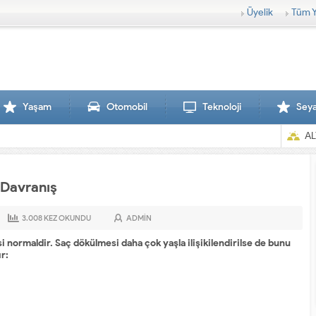
Üyelik
Tüm Y
Yaşam
Otomobil
Teknoloji
Sey
AL
 Davranış
3.008
KEZ OKUNDU
ADMIN
ormaldir. Saç dökülmesi daha çok yaşla ilişikilendirilse de bunu
ır: