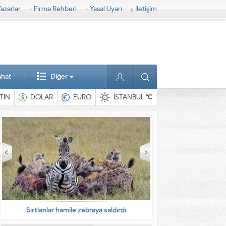
azarlar
Firma Rehberi
Yasal Uyarı
İletişim
ahat
Diğer
TIN
DOLAR
EURO
İSTANBUL
°C
Sırtlanlar hamile zebraya saldırdı
En ilginç 