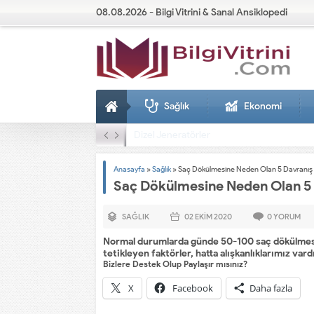
08.08.2026 - Bilgi Vitrini & Sanal Ansiklopedi
Sağlık
Ekonomi
Dizel Jeneratörler
Anasayfa
»
Sağlık
»
Saç Dökülmesine Neden Olan 5 Davranış
Saç Dökülmesine Neden Olan 5
SAĞLIK
02 EKIM
2020
0
YORUM
Normal durumlarda günde 50-100 saç dökülmesi n
tetikleyen faktörler, hatta alışkanlıklarımız vard
Bizlere Destek Olup Paylaşır mısınız?
X
Facebook
Daha fazla