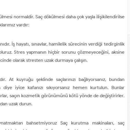
si normaldir. Saç dökülmesi daha çok yaşla ilişikilendirilse
klarımız vardır:
dır. İş hayatı, sınavlar, hamilelik sürecinin verdiği tedirginlik
 oluruz. Stres yapmanın hiçbir sorunu çözmeyeceğini, aksine
ncinde olarak stresten uzak durmaya çalışın.
dır. At kuyruğu şeklinde saçlarınızı bağlıyorsanız, bundan
 diye iyice kafanızı sıkıyorsanız hemen kurtulun. Bunlar
urlar, saçın kozmetik görünümünü kötü yönde de değiştirirler.
rdan uzak durun.
aynatmaktan bahsetmiyoruz Saç kurutma makinaları, saç