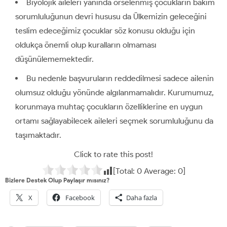
Biyolojik aileleri yanında örselenmiş çocukların bakım
sorumluluğunun devri hususu da Ülkemizin geleceğini
teslim edeceğimiz çocuklar söz konusu olduğu için
oldukça önemli olup kuralların olmaması
düşünülememektedir.
Bu nedenle başvuruların reddedilmesi sadece ailenin
olumsuz olduğu yönünde algılanmamalıdır. Kurumumuz,
korunmaya muhtaç çocukların özelliklerine en uygun
ortamı sağlayabilecek aileleri seçmek sorumluluğunu da
taşımaktadır.
Click to rate this post!
[Total:
0
Average:
0
]
Bizlere Destek Olup Paylaşır mısınız?
X
Facebook
Daha fazla