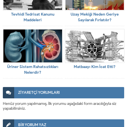
Tevhidi Tedrisat Kanunu
Uzay Mekiği Neden Geriye
Maddeleri
Sayılarak Fırlatılır?
Üriner Sistem Rahatsızlıkları
Matbaayı Kim İcat Etti?
Nelerdir?
ZİYARETÇİ YORUMLARI
Henüz yorum yapılmamış. İlk yorumu aşağıdaki form aracılığıyla siz
yapabilirsiniz.
BİR YORUM YAZ