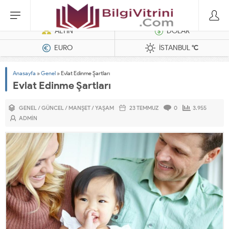
Dizel Jeneratörler
ALTIN
DOLAR
EURO
İSTANBUL
°C
Anasayfa
»
Genel
»
Evlat Edinme Şartları
Evlat Edinme Şartları
GENEL
/
GÜNCEL
/
MANŞET
/
YAŞAM
23 TEMMUZ
0
3.955
ADMIN