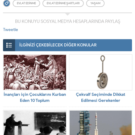
EVLAT EDINME
EVLAT EDINME ŞARTLARI
YAŞAM
BU KONUYU SOSYAL MEDYA HESAPLARINDA PAYLAŞ
Tweetle
İLGİNİZİ ÇEKEBİLECEK DİĞER KONULAR
İnançları için Çocuklarını Kurban
Çekvalf Seçiminde Dikkat
Eden 10 Toplum
Edilmesi Gerekenler