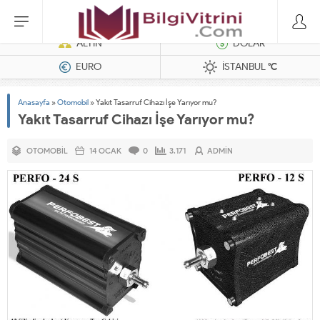
Dizel Jeneratörler
ALTIN
DOLAR
EURO
İSTANBUL
°C
Anasayfa
»
Otomobil
»
Yakıt Tasarruf Cihazı İşe Yarıyor mu?
Yakıt Tasarruf Cihazı İşe Yarıyor mu?
OTOMOBIL
14 OCAK
0
3.171
ADMIN