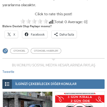
yararlarına olacaktır.
Click to rate this post!
[Total:
0
Average:
0
]
Bizlere Destek Olup Paylaşır mısınız?
X
Facebook
Daha fazla
OTOMOBIL
OTOMOBIL HABERLERI
BU KONUYU SOSYAL MEDYA HESAPLARINDA PAYLAŞ
Tweetle
İLGİNİZİ ÇEKEBİLECEK DİĞER KONULAR