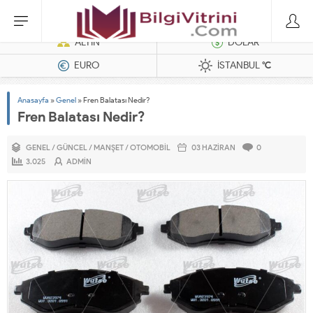
Dizel Jeneratörler
ALTIN
DOLAR
EURO
İSTANBUL
°C
Anasayfa
»
Genel
»
Fren Balatası Nedir?
Fren Balatası Nedir?
GENEL
/
GÜNCEL
/
MANŞET
/
OTOMOBIL
03 HAZIRAN
0
3.025
ADMIN