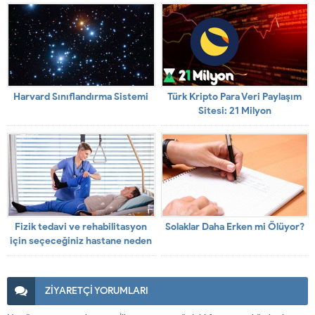
Harvard Sınıflandırma Sistemi
Türk Kripto Para Veri Paylaşım
Sitesi: 21 Milyon
Fizik tedavi ve rehabilitasyon
Solaklar Daha Erken mi Ölüyor?
için seçeceğiniz hastane neden
önemlidir?
ZİYARETÇİ YORUMLARI