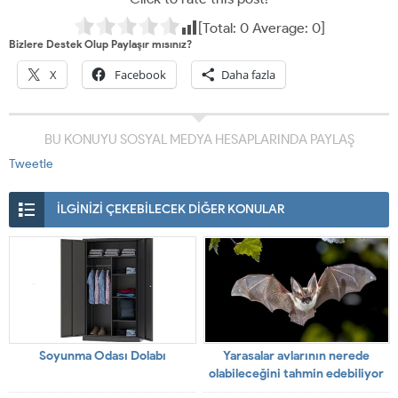
[Total:
0
Average:
0
]
Bizlere Destek Olup Paylaşır mısınız?
X
Facebook
Daha fazla
BU KONUYU SOSYAL MEDYA HESAPLARINDA PAYLAŞ
Tweetle
İLGİNİZİ ÇEKEBİLECEK DİĞER KONULAR
Soyunma Odası Dolabı
Yarasalar avlarının nerede
olabileceğini tahmin edebiliyor