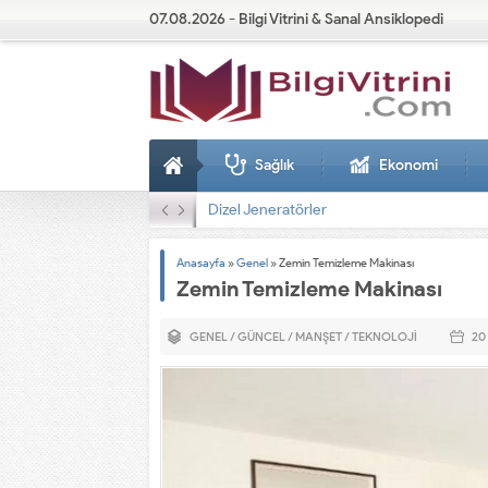
07.08.2026 - Bilgi Vitrini & Sanal Ansiklopedi
Sağlık
Ekonomi
Dizel Jeneratörler
Anasayfa
»
Genel
»
Zemin Temizleme Makinası
Zemin Temizleme Makinası
GENEL
/
GÜNCEL
/
MANŞET
/
TEKNOLOJI
20