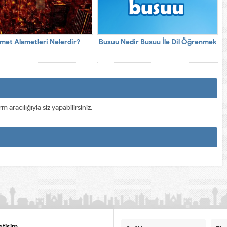
met Alametleri Nelerdir?
Busuu Nedir Busuu İle Dil Öğrenmek
racılığıyla siz yapabilirsiniz.
letişim