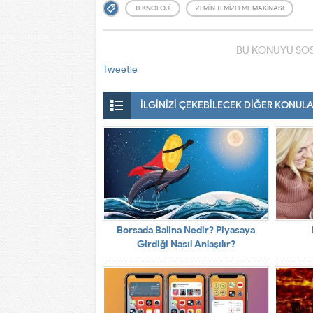
TEKNOLOJI
ZEMIN TEMIZLEME MAKINASI
BU KONUYU SOS
Tweetle
İLGİNİZİ ÇEKEBİLECEK DİĞER KONUL
Borsada Balina Nedir? Piyasaya
Girdiği Nasıl Anlaşılır?