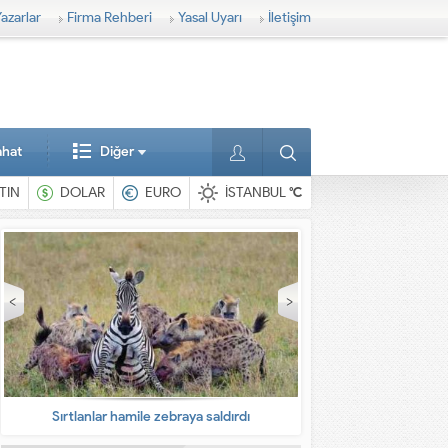
azarlar
Firma Rehberi
Yasal Uyarı
İletişim
ahat
Diğer
TIN
DOLAR
EURO
İSTANBUL
°C
En ilginç hayvanlar
Babaların