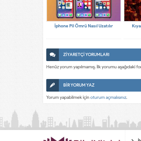
İphone Pil Ömrü Nasıl Uzatılır
Kıya
ZİYARETÇİ YORUMLARI
Henüz yorum yapılmamış. İlk yorumu aşağıdaki form a
BİR YORUM YAZ
Yorum yapabilmek için
oturum açmalısınız
.
İ