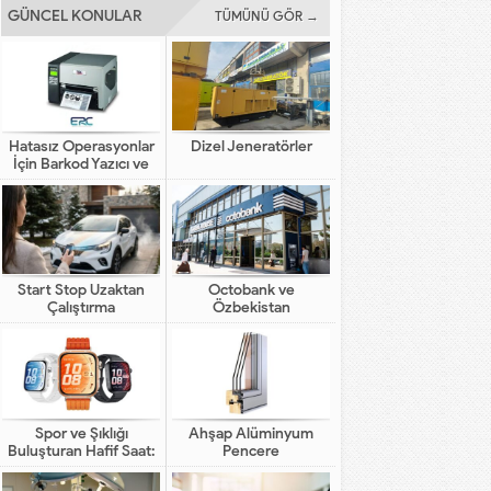
GÜNCEL KONULAR
TÜMÜNÜ GÖR →
Hatasız Operasyonlar
Dizel Jeneratörler
İçin Barkod Yazıcı ve
Otomasyon Sistemleri
Start Stop Uzaktan
Octobank ve
Çalıştırma
Özbekistan
Bankalarının Dijital
Finansal Altyapının
Gelişimindeki Yeni Rolü
Spor ve Şıklığı
Ahşap Alüminyum
Buluşturan Hafif Saat:
Pencere
HUAWEI WATCH FIT 5
Pro