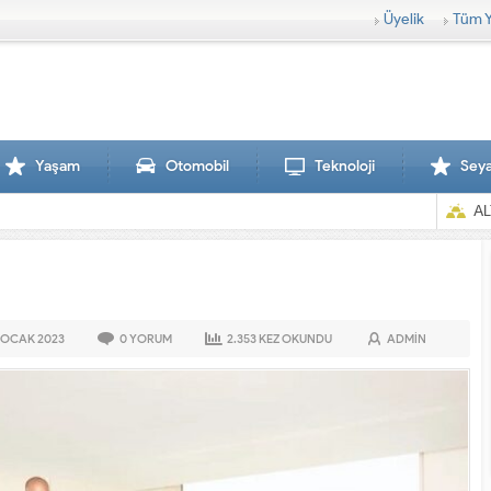
Üyelik
Tüm Y
Yaşam
Otomobil
Teknoloji
Sey
AL
 OCAK
2023
0
YORUM
2.353
KEZ OKUNDU
ADMIN
Sırtlanlar hamile zebraya saldırdı