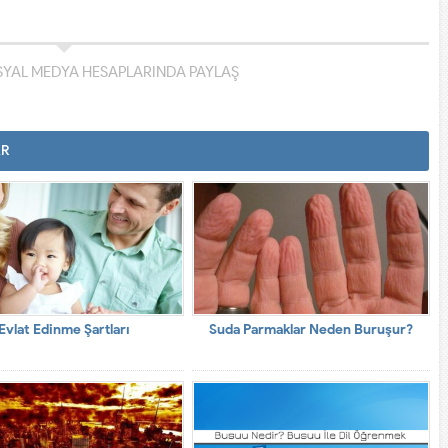
YAL MEDYA HESAPLARINDA PAYLAŞ
AR
Evlat Edinme Şartları
Suda Parmaklar Neden Buruşur?