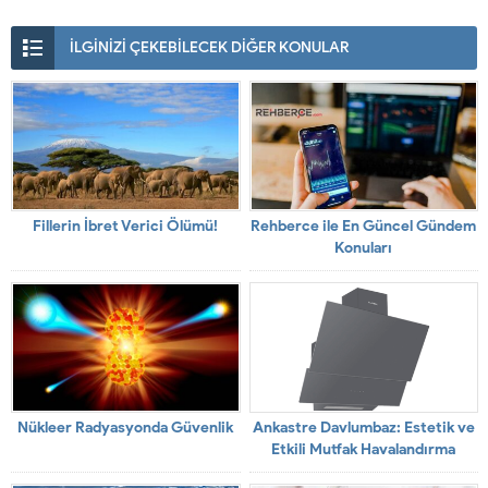
İLGİNİZİ ÇEKEBİLECEK DİĞER KONULAR
Fillerin İbret Verici Ölümü!
Rehberce ile En Güncel Gündem
Konuları
Nükleer Radyasyonda Güvenlik
Ankastre Davlumbaz: Estetik ve
Etkili Mutfak Havalandırma
Çözümü