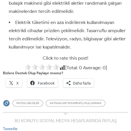
bulaşık makinesi gibi elektrikli aletler randımanlı çalışan
makinelerden tercih edilmelidir.
Elektrik tüketimi en aza indirilerek kullanılmayan
elektrikli cihazlar prizden çekilmelidir. Tasarruflu ampuller
tercih edilmelidir. Televizyon, radyo, bilgisayar gibi aletler
kullanılmıyor ise kapatılmalıdır.
Click to rate this post!
[Total:
0
Average:
0
]
Bizlere Destek Olup Paylaşır mısınız?
X
Facebook
Daha fazla
FAYDALI BILGILER
KAYNAKLARI TASARRUFLU KULLANMAK
BU KONUYU SOSYAL MEDYA HESAPLARINDA PAYLAŞ
Tweetle