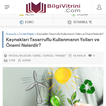
Dizel Jeneratörler
ALTIN
DOLAR
EURO
İSTANBUL
°C
Anasayfa
»
Faydalı Bilgiler
»
Kaynakları Tasarruflu Kullanmanın Yolları ve Önemi Nelerdir?
Kaynakları Tasarruflu Kullanmanın Yolları ve
Önemi Nelerdir?
FAYDALI BILGILER
/
GENEL
/
GÜNCEL
/
MANŞET
05 ARALIK
0
3.398
ADMIN