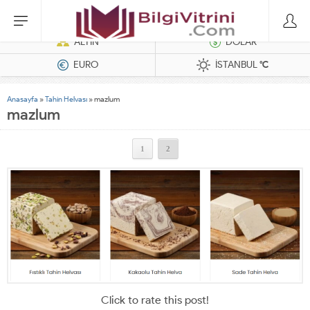
Dizel Jeneratörler
ALTIN
DOLAR
EURO
İSTANBUL
°C
Anasayfa
»
Tahin Helvası
»
mazlum
mazlum
1
2
Click to rate this post!