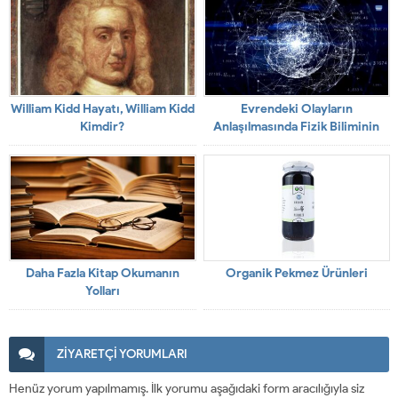
William Kidd Hayatı, William Kidd
Evrendeki Olayların
Kimdir?
Anlaşılmasında Fizik Biliminin
Önemi
Daha Fazla Kitap Okumanın
Organik Pekmez Ürünleri
Yolları
ZİYARETÇİ YORUMLARI
Henüz yorum yapılmamış. İlk yorumu aşağıdaki form aracılığıyla siz