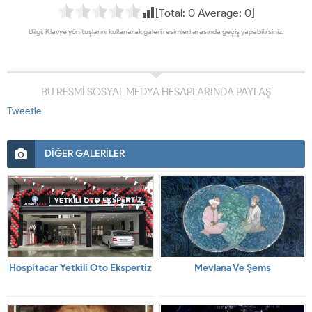
[Total:
0
Average:
0
]
Bilgi: Klavye yön tuşlarını kullanarak galeri resimleri arasında geçiş yapabilirsiniz.
BU RESMİ SOSYAL MEDYA HESAPLARINDA PAYLAŞ
Tweetle
DİĞER GALERİLER
Hospitacar Yetkili Oto Ekspertiz
Mevlana Ve Şems