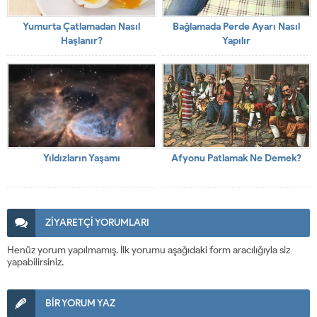
Yumurta Çatlamadan Nasıl
Bağlamada Perde Ayarı Nasıl
Haşlanır?
Yapılır
Yıldızların Yaşamı
Afyonu Patlamak Ne Demek?
ZİYARETÇİ YORUMLARI
Henüz yorum yapılmamış. İlk yorumu aşağıdaki form aracılığıyla siz
yapabilirsiniz.
BİR YORUM YAZ