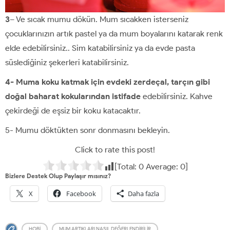
3
– Ve sıcak mumu dökün. Mum sıcakken isterseniz
çocuklarınızın artık pastel ya da mum boyalarını katarak renk
elde edebilirsiniz.. Sim katabilirsiniz ya da evde pasta
süslediğiniz şekerleri katabilirsiniz.
4- Muma koku katmak için evdeki zerdeçal, tarçın gibi
doğal baharat kokularından istifade
edebilirsiniz. Kahve
çekirdeği de eşsiz bir koku katacaktır.
5- Mumu döktükten sonr donmasını bekleyin.
Click to rate this post!
[Total:
0
Average:
0
]
Bizlere Destek Olup Paylaşır mısınız?
X
Facebook
Daha fazla
HOBI
MUM ARTIKLARI NASIL DEĞERLENDIRILIR