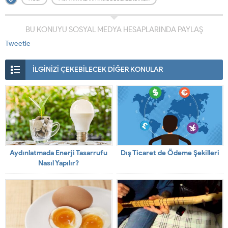
BU KONUYU SOSYAL MEDYA HESAPLARINDA PAYLAŞ
Tweetle
İLGİNİZİ ÇEKEBİLECEK DİĞER KONULAR
Aydınlatmada Enerji Tasarrufu
Dış Ticaret de Ödeme Şekilleri
Nasıl Yapılır?