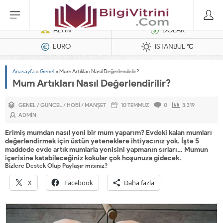
Dizel Jeneratörler
ALTIN
DOLAR
EURO
İSTANBUL
°C
Anasayfa
»
Genel
»
Mum Artıkları Nasıl Değerlendirilir?
Mum Artıkları Nasıl Değerlendirilir?
GENEL
/
GÜNCEL
/
HOBI
/
MANŞET
10 TEMMUZ
0
3.319
ADMIN
Erimiş mumdan nasıl yeni bir mum yaparım? Evdeki kalan mumları
değerlendirmek için üstün yeteneklere ihtiyacınız yok. İşte 5
maddede evde artık mumlarla yenisini yapmanın sırları… Mumun
içerisine katabileceğiniz kokular çok hoşunuza gidecek.
Bizlere Destek Olup Paylaşır mısınız?
X
Facebook
Daha fazla